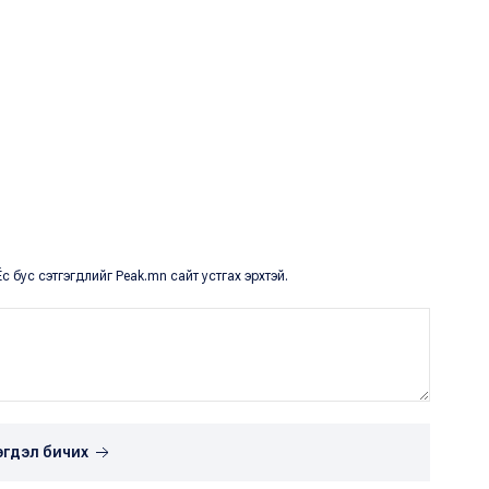
с бус сэтгэгдлийг Peak.mn сайт устгах эрхтэй.
эгдэл бичих