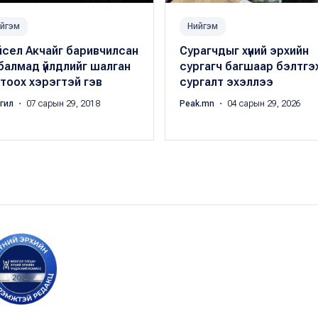
йгэм
Нийгэм
йсел Акчайг баривчилсан
Сурагчдыг хүний эрхийн
балмад үйлдлийг шалган
сургагч багшаар бэлтгэ
тоох хэрэгтэй гэв
сургалт эхэллээ
ргил
・ 07 сарын 29, 2018
Peak.mn
・ 04 сарын 29, 2026