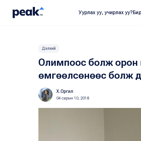
Уурлах уу, учирлах уу?
Бид
Дэлхий
Олимпоос болж орон г
өмгөөлсөнөөс болж 
Х.Оргил
04 сарын 10, 2018