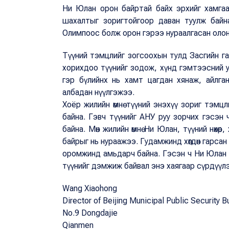
Ни Юлан орон байртай байх эрхийг хамга
шахалтыг зоригтойгоор даван туулж байна.
Олимпоос болж орон гэрээ нураалгасан олон 
Түүний тэмцлийг зогсоохын тулд Засгийн г
хорихдоо түүнийг зодож, хүнд гэмтээсний 
гэр бүлийнх нь хамт цагдан хянаж, айлга
албадан нүүлгэжээ.
Хоёр жилийн өмнө түүний энэхүү зориг тэмц
байна. Гэвч түүнийг АНУ руу зорчих гэсэн 
байна. Мөн жилийн өмнө Ни Юлан, түүний нөхө
байрыг нь нураажээ. Гудамжинд хөөгдөн гарса
оромжинд амьдарч байна. Гэсэн ч Ни Юлан 
түүнийг дэмжиж байвал энэ хаягаар сүрдүү
Wang Xiaohong
Director of Beijing Municipal Public Security B
No.9 Dongdajie
Qianmen