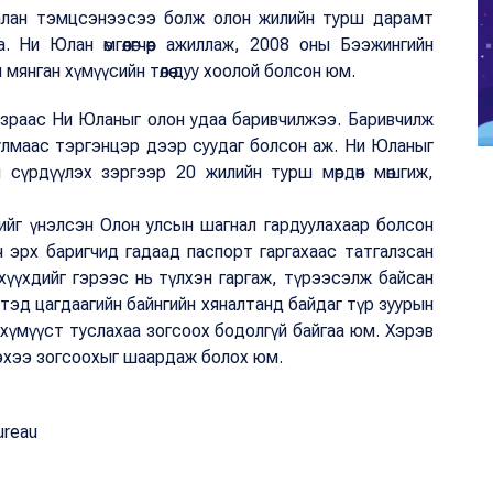
алан тэмцсэнээсээ болж олон жилийн турш дарамт
 Ни Юлан өмгөөлөгчөөр ажиллаж, 2008 оны Бээжингийн
мянган хүмүүсийн төлөө дуу хоолой болсон юм.
азраас Ни Юланыг олон удаа баривчилжээ. Баривчилж
улмаас тэргэнцэр дээр суудаг болсон аж. Ни Юланыг
н сүрдүүлэх зэргээр 20 жилийн турш мөрдөн мөшгиж,
лийг үнэлсэн Олон улсын шагнал гардуулахаар болсон
ч эрх баригчид гадаад паспорт гаргахаас татгалзсан
р, хүүхдийг гэрээс нь түлхэн гаргаж, түрээсэлж байсан
н тэд цагдаагийн байнгийн хяналтанд байдаг түр зуурын
хүмүүст туслахаа зогсоох бодолгүй байгаа юм. Хэрэв
лэхээ зогсоохыг шаардаж болох юм.
ureau