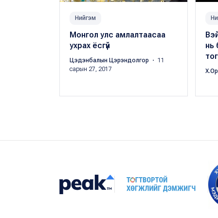
Нийгэм
Ни
Монгол улс амлалтаасаа
Вэ
ухрах ёсгүй
нь 
тог
Цэдэнбалын Цэрэндолгор
・ 11
сарын 27, 2017
Х.О