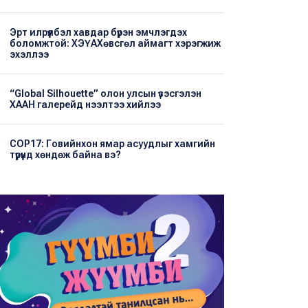
Эрт илрүүлбэл хавдар бүрэн эмчлэгдэх
боломжтой: ХЭҮА​Хөвсгөл аймагт хэрэгжиж
эхэллээ
“Global Silhouette” олон улсын үзэсгэлэн
ХААН галерейд нээлтээ хийлээ
COP17: Говийнхон ямар асуудлыг хамгийн
түрүүнд хөндөж байна вэ?