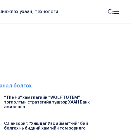
Шинжлэх ухаан, технологи
анал болгох
“The Hu" хамтлагийн “WOLF TOTEM”
тоглолтын стратегийн түншээр ХААН Банк
ажиллана
С.Ганзориг: "Уншдаг Увс аймаг"-ийг бий
болгох нь бидний хамгийн том зорилго