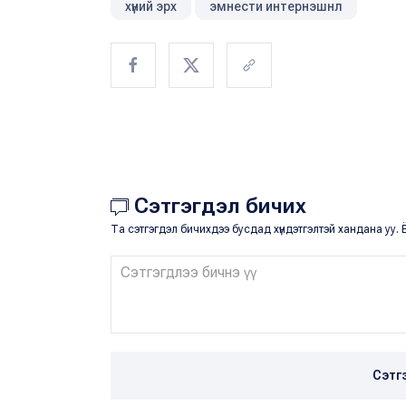
хүний эрх
эмнести интернэшнл
Сэтгэгдэл бичих
Та сэтгэгдэл бичихдээ бусдад хүндэтгэлтэй хандана уу. Ё
Сэтг