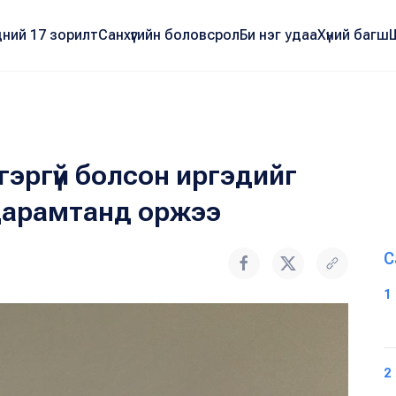
ний 17 зорилт
Санхүүгийн боловсрол
Би нэг удаа
Хүний багш
эргүй болсон иргэдийг
дарамтанд оржээ
С
1
2