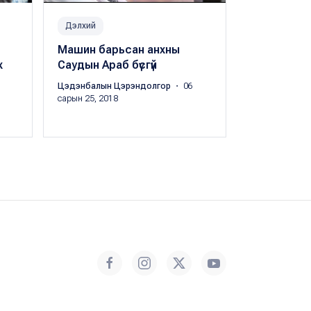
Дэлхий
Нийгэм
Машин барьсан анхны
Бэлгийн хү
х
Саудын Араб бүсгүй
хагас нь 1
настай ох
Цэдэнбалын Цэрэндолгор
・ 06
үйлдэгддэг
сарын 25, 2018
Х.Оргил
・ 11 с