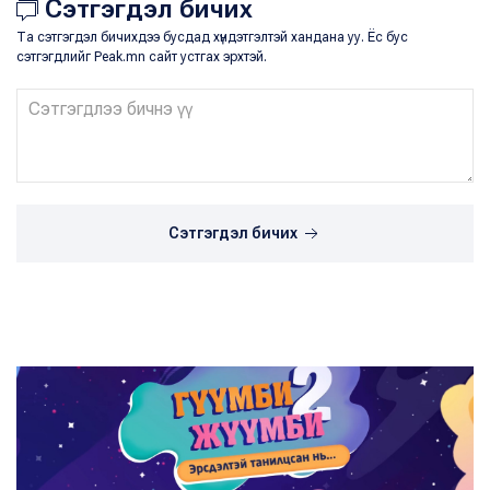
Сэтгэгдэл бичих
Та сэтгэгдэл бичихдээ бусдад хүндэтгэлтэй хандана уу. Ёс бус
сэтгэгдлийг Peak.mn сайт устгах эрхтэй.
Сэтгэгдэл бичих