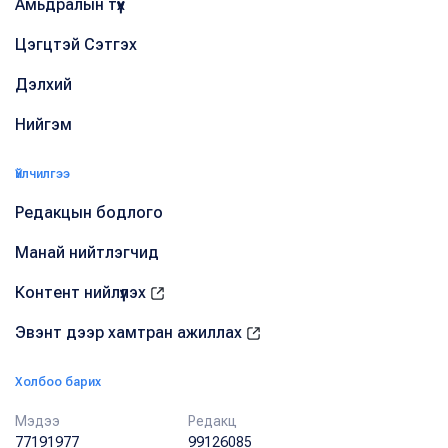
Амьдралын түүх
Цэгцтэй Сэтгэх
Дэлхий
Нийгэм
Үйлчилгээ
Редакцын бодлого
Манай нийтлэгчид
Контент нийлүүлэх
Эвэнт дээр хамтран ажиллах
Холбоо барих
Мэдээ
Редакц
77191977
99126085