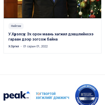
Нийгэм
У.Хүрэлсүх: Эх орон маань хөгжил дэвшлийнхээ
гараан дээр зогсож байна
Х.Оргил
・ 01 сарын 01, 2022