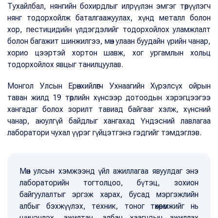
Тухайлбал, нянгийн бохирдлыг илрүүлэн эмгэг төрүүлэгч
нянг тодорхойлж баталгаажуулах, хүнд металл болон
хор, пестицидийн үлдэгдэлийг тодорхойлох уламжлалт
болон багажит шинжилгээ, мөн улаан буудайн үрийн чанар,
хорио цээртэй хортон шавж, хог ургамлын хольц
тодорхойлох явцыг танилцуулав.
Монгол Улсын Ерөнхийлөгч Ухнаагийн Хүрэлсүх ойрын
таван жилд 19 төрлийн хүнсээр дотоодын хэрэгцээгээ
хангадаг болох зорилт тавиад байгааг хэлж, хүнсний
чанар, аюулгүй байдлыг хангахад Үндэсний лавлагаа
лаборатори чухал үүрэг гүйцэтгэнэ гэдгийг тэмдэглэв.
Мөн улсын хэмжээнд үйл ажиллагаа явуулдаг энэ
лабораторийн тогтолцоо, бүтэц, зохион
байгуулалтыг эргэж харах, бусад мэргэжлийн
албыг бэхжүүлэх, техник, тоног төхөөрөмжийг нь
шинэчлэх, ажилтан, албан хаагчдын ажиллах