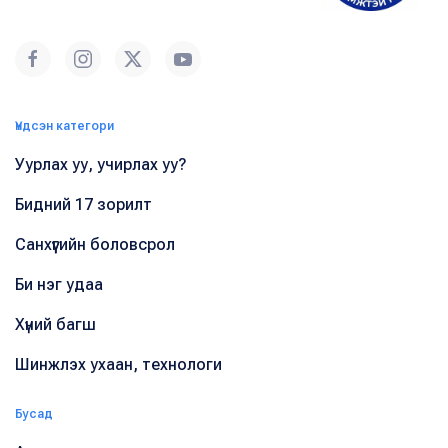
Үндсэн категори
Уурлах уу, учирлах уу?
Бидний 17 зорилт
Санхүүгийн боловсрол
Би нэг удаа
Хүний багш
Шинжлэх ухаан, технологи
Бусад