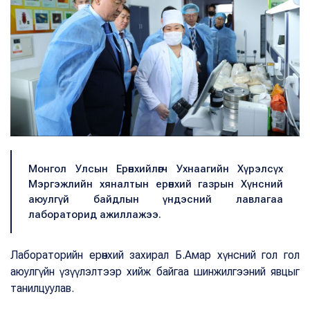
Монгол Улсын Ерөнхийлөгч Ухнаагийн Хүрэлсүх
Мэргэжлийн хяналтын ерөнхий газрын Хүнсний
аюулгүй байдлын үндэсний лавлагаа
лабораторид ажиллажээ.
Лабораторийн ерөнхий захирал Б.Амар хүнсний гол гол
аюулгүйн үзүүлэлтээр хийж байгаа шинжилгээний явцыг
танилцуулав.