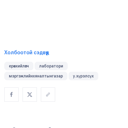
Холбоотой сэдвүүд
ерөнхийлөгч
лаборатори
мэргэжлийнхяналтынгазар
у.хүрэлсүх