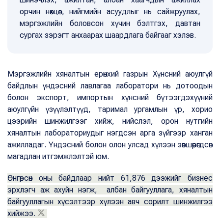
орчин нөхцөл, нийгмийн асуудлыг нь сайжруулах,
мэргэжлийн боловсон хүчин бэлтгэх, давтан
сургах зэрэгт анхаарах шаардлага байгааг хэлэв.
Мэргэжлийн хяналтын ерөнхий газрын Хүнсний аюулгүй
байдлын үндэсний лавлагаа лаборатори нь дотоодын
болон экспорт, импортын хүнсний бүтээгдэхүүний
аюулгүйн үзүүлэлтүүд, таримал ургамлын үр, хорио
цээрийн шинжилгээг хийж, нийслэл, орон нутгийн
хяналтын лабораториудыг нэгдсэн арга зүйгээр ханган
ажилладаг. Үндэсний болон олон улсад хүлээн зөвшөөрөгдсөн
магадлан итгэмжлэлтэй юм.
Өнгөрсөн оны байдлаар нийт 61,876 дээжийг бизнес
эрхлэгч аж ахуйн нэгж, албан байгууллага, хяналтын
байгууллагын хүсэлтээр хүлээн авч сорилт шинжилгээ
хийжээ.