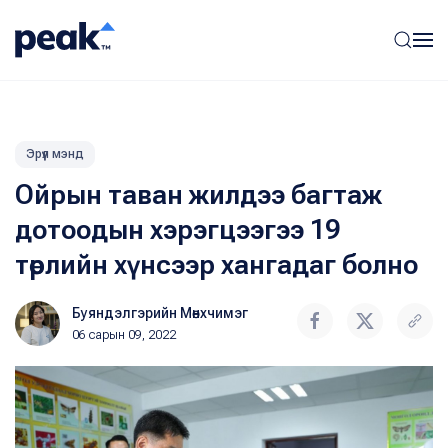
Эрүүл мэнд
Ойрын таван жилдээ багтаж
дотоодын хэрэгцээгээ 19
төрлийн хүнсээр хангадаг болно
Буяндэлгэрийн Мөнхчимэг
06 сарын 09, 2022