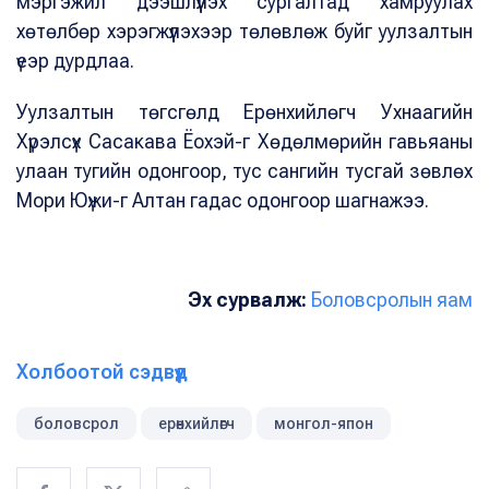
мэргэжил дээшлүүлэх сургалтад хамруулах
хөтөлбөр хэрэгжүүлэхээр төлөвлөж буйг уулзалтын
үеэр дурдлаа.
Уулзалтын төгсгөлд Ерөнхийлөгч Ухнаагийн
Хүрэлсүх Сасакава Ёохэй-г Хөдөлмөрийн гавьяаны
улаан тугийн одонгоор, тус сангийн тусгай зөвлөх
Мори Юүжи-г Алтан гадас одонгоор шагнажээ.
Эх сурвалж:
Боловсролын яам
Холбоотой сэдвүүд
боловсрол
ерөнхийлөгч
монгол-япон