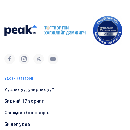
Үндсэн категори
Уурлах уу, учирлах уу?
Бидний 17 зорилт
Санхүүгийн боловсрол
Би нэг удаа