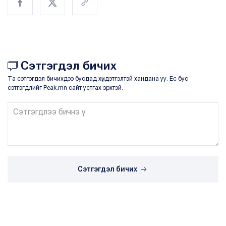
Сэтгэгдэл бичих
Та сэтгэгдэл бичихдээ бусдад хүндэтгэлтэй хандана уу. Ёс бус
сэтгэгдлийг Peak.mn сайт устгах эрхтэй.
Сэтгэгдэл бичих