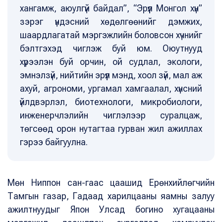
хангамж, аюулгүй байдал”, “Эрүүл Монгол хүн”
зэрэг үндэсний хөдөлгөөнийг дэмжих,
шаардлагатай мэргэжлийн боловсон хүчнийг
бэлтгэхэд чиглэж буй юм. Оюутнууд
хүрээлэн буй орчин, ой судлал, экологи,
эмнэлзүй, нийтийн эрүүл мэнд, хоол зүй, мал аж
ахуй, агрономи, ургамал хамгаалал, хүнсний
үйлдвэрлэл, биотехнологи, микробиологи,
инженерчлэлийн чиглэлээр суралцаж,
төгсөөд орон нутагтаа гурван жил ажиллах
гэрээ байгуулна.
Мөн Ниппон сан-гаас цаашид Ерөнхийлөгчийн
Тамгын газар, Гадаад харилцааны яамны залуу
ажилтнуудыг Япон Улсад богино хугацааны