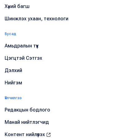
Хүний багш
Шинжлэх ухаан, технологи
Бусад
Амьдралын түүх
Цэгцтэй Сэтгэх
Дэлхий
Нийгэм
Үйлчилгээ
Редакцын бодлого
Манай нийтлэгчид
Контент нийлүүлэх