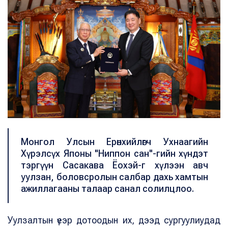
Монгол Улсын Ерөнхийлөгч Ухнаагийн
Хүрэлсүх Японы "Ниппон сан"-гийн хүндэт
тэргүүн Сасакава Ёохэй-г хүлээн авч
уулзан, боловсролын салбар дахь хамтын
ажиллагааны талаар санал солилцлоо.
Уулзалтын үеэр дотоодын их, дээд сургуулиудад