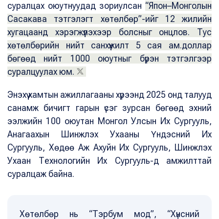
суралцах оюутнуудад зориулсан
“Япон–Монголын
Сасакава тэтгэлэгт хөтөлбөр”-ийг 12 жилийн
хугацаанд хэрэгжүүлэхээр болсныг онцлов. Тус
хөтөлбөрийн нийт санхүүжилт 5 сая ам.доллар
бөгөөд нийт 1000 оюутныг бүрэн тэтгэлгээр
суралцуулах юм.
Энэхүү хамтын ажиллагааны хүрээнд 2025 онд талууд
санамж бичигт гарын үсэг зурсан бөгөөд эхний
ээлжийн 100 оюутан Монгол Улсын Их Сургууль,
Анагаахын Шинжлэх Ухааны Үндэсний Их
Сургууль, Хөдөө Аж Ахуйн Их Сургууль, Шинжлэх
Ухаан Технологийн Их Сургууль-д амжилттай
суралцаж байна.
Хөтөлбөр нь “Тэрбум мод”, “Хүнсний