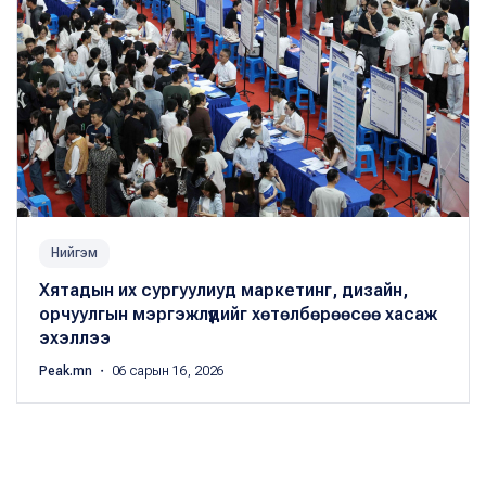
Нийгэм
Хятадын их сургуулиуд маркетинг, дизайн,
орчуулгын мэргэжлүүдийг хөтөлбөрөөсөө хасаж
эхэллээ
Peak.mn
・ 06 сарын 16, 2026