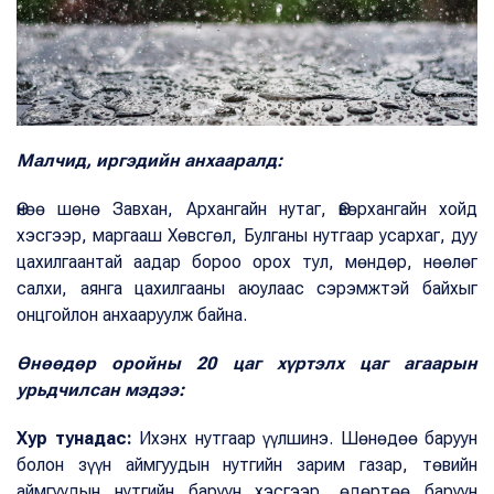
Малчид, иргэдийн анхааралд:
Өнөө шөнө Завхан, Архангайн нутаг, Өвөрхангайн хойд
хэсгээр, маргааш Хөвсгөл, Булганы нутгаар усархаг, дуу
цахилгаантай аадар бороо орох тул, мөндөр, нөөлөг
салхи, аянга цахилгааны аюулаас сэрэмжтэй байхыг
онцгойлон анхааруулж байна.
Өнөөдөр оройны 20 цаг
хүртэлх цаг агаарын
урьдчилсан мэдээ:
Хур тунадас:
Ихэнх нутгаар үүлшинэ. Шөнөдөө баруун
болон зүүн аймгуудын нутгийн зарим газар, төвийн
аймгуудын нутгийн баруун хэсгээр, өдөртөө баруун