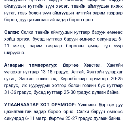
аймгуудын нутгийн зүүн хэсэг, төвийн аймгуудын ихэнх
нутаг, говь болон зүүн аймгуудын нутгийн зарим газраар
бороо, дуу цахилгаантай аадар бороо орно.
Салхи:
Салхи төвийн аймгуудын нутгаар баруун өмнөөс
хойш эргэж, бусад нутгаар баруун өмнөөс секундэд 6-
11 метр, зарим газраар борооны өмнө түр зуур
ширүүснэ.
Агаарын температур:
Өдөртөө Хөвсгөл, Хангайн
уулархаг нутгаар 13-18 градус, Алтай, Хэнтэйн уулархаг
нутаг, Завхан голын эх, Хүрэнбэлчир орчмоор 20-25
градус, Их нууруудын хотгор болон говийн бүс нутгаар
31-36 градус, бусад нутгаар 25-30 градус дулаан байна.
УЛААНБААТАР ХОТ ОРЧМООР:
Үүлшинэ. Өдөртөө дуу
цахилгаантай аадар бороо орно. Салхи баруун өмнөөс
секундэд 6-11 метр. Өдөртөө 25-27 градус дулаан байна.