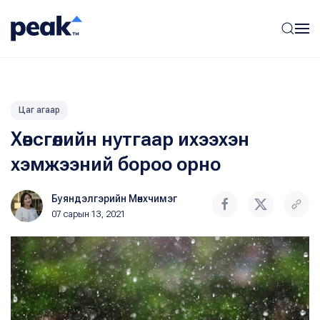
Цаг агаар
Хөвсгөлийн нутгаар ихээхэн
хэмжээний бороо орно
Буяндэлгэрийн Мөнхчимэг
07 сарын 13, 2021