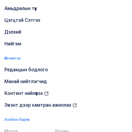
Амьдралын түүх
Цэгцтэй Сэтгэх
Дэлхий
Нийгэм
Үйлчилгээ
Редакцын бодлого
Манай нийтлэгчид
Контент нийлүүлэх
Эвэнт дээр хамтран ажиллах
Холбоо барих
Мэдээ
Редакц