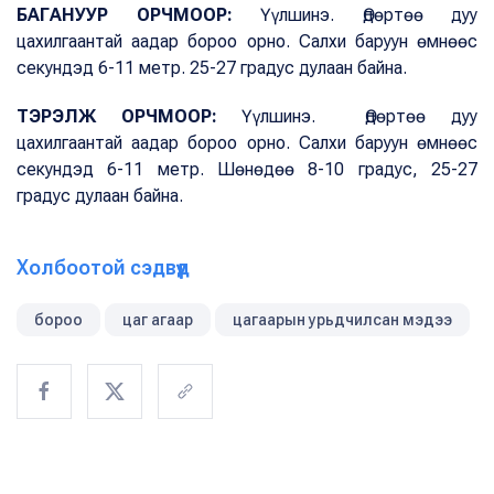
БАГАНУУР ОРЧМООР:
Үүлшинэ. Өдөртөө дуу
цахилгаантай аадар бороо орно. Салхи баруун өмнөөс
секундэд 6-11 метр. 25-27 градус дулаан байна.
ТЭРЭЛЖ ОРЧМООР:
Үүлшинэ. Өдөртөө дуу
цахилгаантай аадар бороо орно. Салхи баруун өмнөөс
секундэд 6-11 метр. Шөнөдөө 8-10 градус, 25-27
градус дулаан байна.
Холбоотой сэдвүүд
бороо
цаг агаар
цагаарын урьдчилсан мэдээ