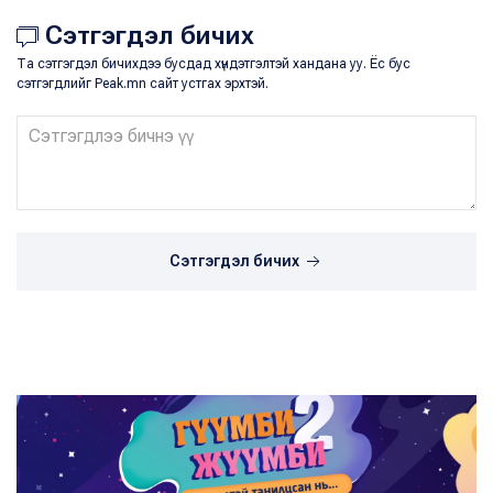
Сэтгэгдэл бичих
Та сэтгэгдэл бичихдээ бусдад хүндэтгэлтэй хандана уу. Ёс бус
сэтгэгдлийг Peak.mn сайт устгах эрхтэй.
Сэтгэгдэл бичих