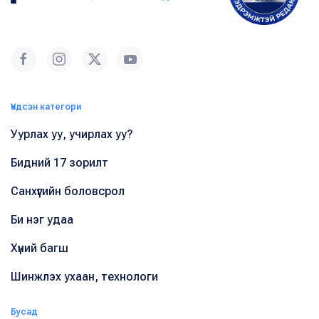
Үндсэн категори
Уурлах уу, учирлах уу?
Бидний 17 зорилт
Санхүүгийн боловсрол
Би нэг удаа
Хүний багш
Шинжлэх ухаан, технологи
Бусад