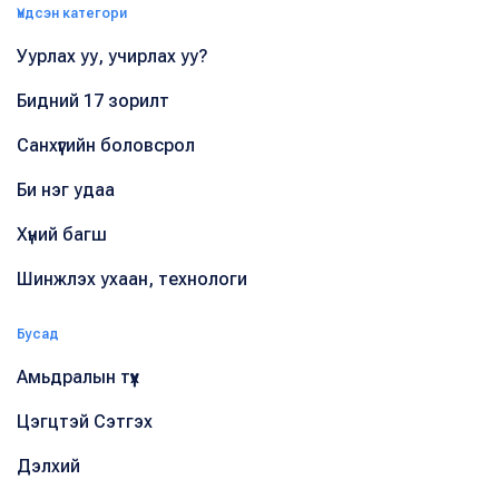
Үндсэн категори
Уурлах уу, учирлах уу?
Бидний 17 зорилт
Санхүүгийн боловсрол
Би нэг удаа
Хүний багш
Шинжлэх ухаан, технологи
Бусад
Амьдралын түүх
Цэгцтэй Сэтгэх
Дэлхий