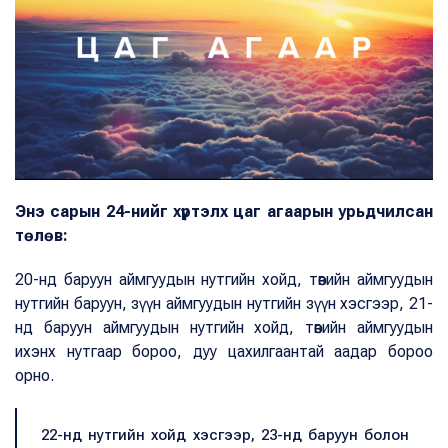
Энэ сарын 24-нийг хүртэлх цаг агаарын урьдчилсан
төлөв:
20-нд баруун аймгуудын нутгийн хойд, төвийн аймгуудын
нутгийн баруун, зүүн аймгуудын нутгийн зүүн хэсгээр, 21-
нд баруун аймгуудын нутгийн хойд, төвийн аймгуудын
ихэнх нутгаар бороо, дуу цахилгаантай аадар бороо
орно.
22-нд нутгийн хойд хэсгээр, 23-нд баруун болон