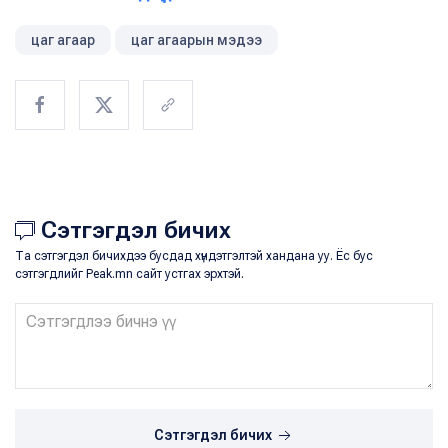
цаг агаар
цаг агаарын мэдээ
Сэтгэгдэл бичих
Та сэтгэгдэл бичихдээ бусдад хүндэтгэлтэй хандана уу. Ёс бус
сэтгэгдлийг Peak.mn сайт устгах эрхтэй.
Сэтгэгдэл бичих