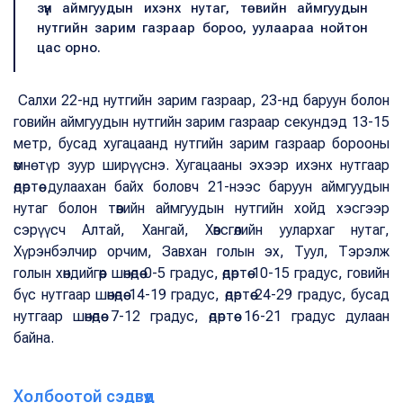
зүүн аймгуудын ихэнх нутаг, төвийн аймгуудын
нутгийн зарим газраар бороо, уулаараа нойтон
цас орно.
Салхи 22-нд нутгийн зарим газраар, 23-нд баруун болон
говийн аймгуудын нутгийн зарим газраар секундэд 13-15
метр, бусад хугацаанд нутгийн зарим газраар борооны
өмнө түр зуур ширүүснэ. Хугацааны эхээр ихэнх нутгаар
өдөртөө дулаахан байх боловч 21-нээс баруун аймгуудын
нутаг болон төвийн аймгуудын нутгийн хойд хэсгээр
сэрүүсч Алтай, Хангай, Хөвсгөлийн уулархаг нутаг,
Хүрэнбэлчир орчим, Завхан голын эх, Туул, Тэрэлж
голын хөндийгөөр шөнөдөө 0-5 градус, өдөртөө 10-15 градус, говийн
бүс нутгаар шөнөдөө 14-19 градус, өдөртөө 24-29 градус, бусад
нутгаар шөнөдөө 7-12 градус, өдөртөө 16-21 градус дулаан
байна.
Холбоотой сэдвүүд