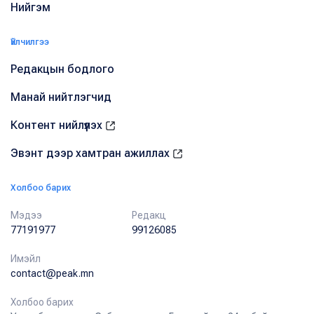
Нийгэм
Үйлчилгээ
Редакцын бодлого
Манай нийтлэгчид
Контент нийлүүлэх
Эвэнт дээр хамтран ажиллах
Холбоо барих
Мэдээ
Редакц
77191977
99126085
Имэйл
contact@peak.mn
Холбоо барих