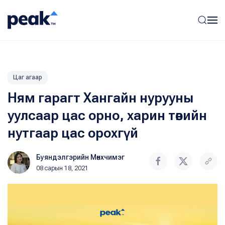
Цаг агаар
Ням гарагт Хангайн нурууны
уулсаар цас орно, харин төвийн
нутгаар цас орохгүй
Буяндэлгэрийн Мөнхчимэг
08 сарын 18, 2021