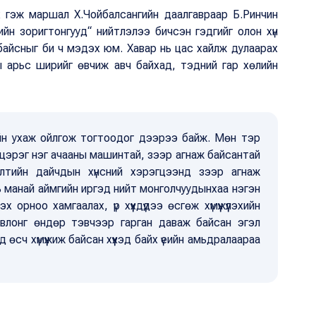
эх гэж маршал Х.Чойбалсангийн даалгавраар Б.Ринчин
йн зоригтонгууд“ нийтлэлээ бичсэн гэдгийг олон хүн
айсныг би ч мэдэх юм. Хавар нь цас хайлж дулаарах
ны арьс ширийг өвчиж авч байхад, тэдний гар хөлийн
йн ухаж ойлгож тогтоодог дээрээ байж. Мөн тэр
цэрэг нэг ачааны машинтай, зээр агнаж байсантай
лтийн дайчдын хүнсний хэрэгцээнд зээр агнаж
ь манай аймгийн иргэд нийт монголчуудынхаа нэгэн
 орноо хамгаалах, үр хүүхдүүдээ өсгөж хүмүүжүүлэхийн
влонг өндөр тэвчээр гарган даваж байсан эгэл
 өсч хүмүүжиж байсан хүүхэд байх үеийн амьдралаараа