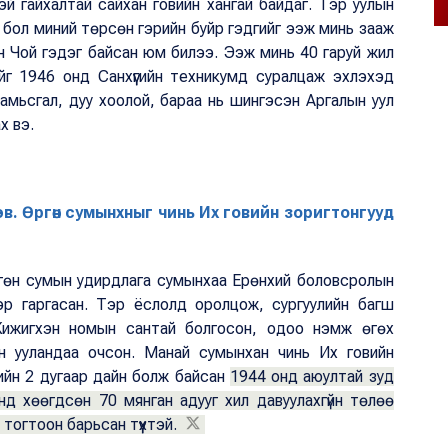
й гайхалтай сайхан говийн хангай байдаг. Тэр уулын
 бол миний төрсөн гэрийн буйр гэдгийг ээж минь зааж
н Чой гэдэг байсан юм билээ. Ээж минь 40 гаруй жил
г 1946 онд Санхүүгийн техникумд суралцаж эхлэхэд
амьсгал, дуу хоолой, бараа нь шингэсэн Аргалын уул
х вэ.
эв. Өргөн сумынхныг чинь Их говийн зоригтонгууд
Өргөн сумын удирдлага сумынхаа Ерөнхий боловсролын
эр гаргасан. Тэр ёслолд оролцож, сургуулийн багш
Жижигхэн номын сантай болгосон, одоо нэмж өгөх
 ууландаа очсон. Манай сумынхан чинь Их говийн
хийн 2 дугаар дайн болж байсан
1944 онд аюултай зуд
нд хөөгдсөн 70 мянган адууг хил давуулахгүйн төлөө
тогтоон барьсан түүхтэй.