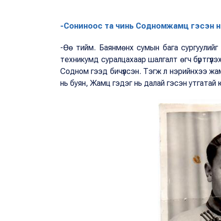
-Сониноос та чинь Содномжамц гэсэн н
-Өө тийм. Баянмөнх сумын бага сургуулийг
техникумд суралцахаар шалгалт өгч бүртгүүлэ
Содном гээд бичүүлсэн. Тэгж л нэрийнхээ жа
нь буян, Жамц гэдэг нь далай гэсэн утгатай 