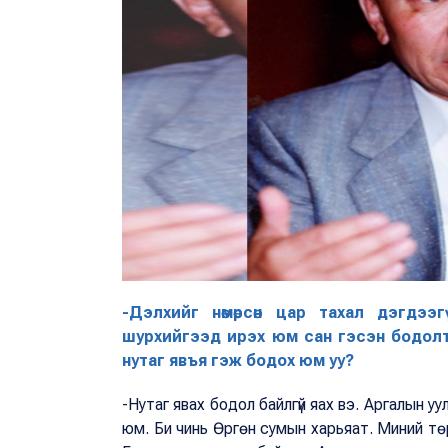
-Дэлхийг нөмөрсөн цар тахал дэгдээ
шурхийгээд ирэх юм сан гэсэн бодолт
нутаг явъя гэж бодох юм уу?
-Нутаг явах бодол байлгүй яах вэ. Аргалын у
юм. Би чинь Өргөн сумын харьяат. Миний тө