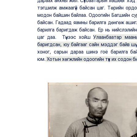
дараах анхны жил. Сүхбаатарын хөшөөг хэд 
тэгшилж амжаагүй байсан цаг. Төрийн орд
модон байшин байлаа. Одоогийн Багшийн сур
байсан. Гадаад яамны барилга дөнгөж ашиг
барилга баригдаж байсан. Ер нь нийслэлий
цаг даа. Түүнээс хойш
Улаанбаатар маан
баригдсан, юу байгааг сайн мэддэг байв шү
хоног, сарын дараа шинэ гоё барилга ба
юм.
Хотын хөгжлийн одоогийн түүх их содон б