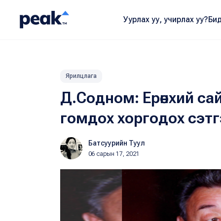
Уурлах уу, учирлах уу?
Бид
Ярилцлага
Д.Содном: Ерөнхий са
гомдох хоргодох сэтгэл
Батсуурийн Туул
06 сарын 17, 2021