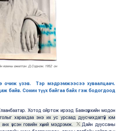
н яамны ажилтан Д.Содном. 1952 он
зээ очиж үзэв. Тэр мэдрэмжээсээ хуваалцаач.
аж байв. Сонин түүх байгаа байх гэж бодогдоод
 Улаанбаатар. Хотод ойртож ирээд Баянзүрхийн модон
голыг харахдаа энэ их ус урсаад дуусчихдаггүй юм
 анх үзсэн говийн хүний мэдрэмж.
Дайн дууссаны