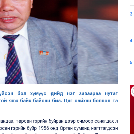
3
4
5
гүйсэн бол хүмүүс өдийд нэг заваараа нутаг
ой явж байх байсан биз. Цаг сайхан болвол та
уландаа, төрсөн гэрийн буйран дээр очмоор санагдах л
рсөн гэрийн буйр 1956 онд Өргөн суманд нэгтгэгдсэн