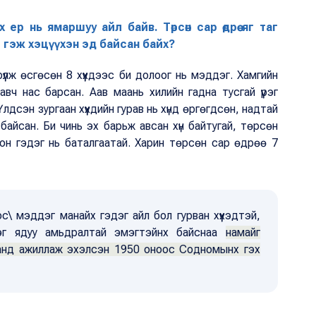
ер нь ямаршуу айл байв. Төрсөн сар өдрөө яг таг
 гэж хэцүүхэн эд байсан байх?
лж өсгөсөн 8 хүүхдээс би долоог нь мэддэг. Хамгийн
вч нас барсан. Аав маань хилийн гадна тусгай үүрэг
лдсэн зургаан хүүхдийн гурав нь хүнд өргөгдсөн, надтай
айсан. Би чинь эх барьж авсан хүн байтугай, төрсөн
он гэдэг нь баталгаатай. Харин төрсөн сар өдрөө 7
\ мэддэг манайх гэдэг айл бол гурван хүүхэдтэй,
эг ядуу амьдралтай эмэгтэйнх байснаа
намайг
аманд ажиллаж эхэлсэн 1950 оноос Содномынх гэх