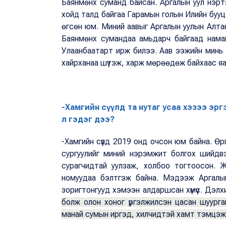
Баянмөнх суманд байсан. Аргалын уул нэртэ
хойд талд байгаа Гарамын голын Илийн бууц
өгсөн юм. Миний аавыг Аргалын уулын Алта
Баянмөнх сумандаа амьдарч байгаад намай
Улаанбаатарт ирж билээ. Аав ээжийн минь 
хайрханаа шүтэж, харж мөрөөдөж байхаас яа
-Хамгийн сүүлд та нутаг усаа хэзээ эрг
л гэдэг дээ?
-Хамгийн сүүлд 2019 онд очсон юм байна. 
сургуулийг миний нэрэмжит болгох шийдв
сурагчидтай уулзаж, холбоо тогтоосон. 
номуудаа бэлтгэж байна. Мэдээж Аргалын
зоригтонгууд хэмээн алдаршсан хүмүүс. Дэл
болж олон хоног үргэлжилсэн цасан шуурга
манай сумын иргэд, хилчидтэй хамт тэмцэж 