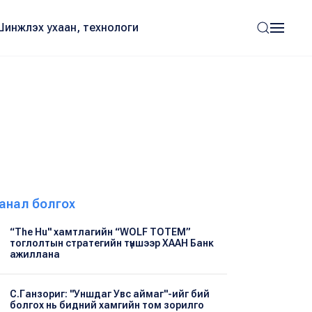
Шинжлэх ухаан, технологи
анал болгох
“The Hu" хамтлагийн “WOLF TOTEM”
тоглолтын стратегийн түншээр ХААН Банк
ажиллана
С.Ганзориг: "Уншдаг Увс аймаг"-ийг бий
болгох нь бидний хамгийн том зорилго