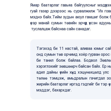
Ямар баатарлаг гавьяа байгуулсныг мэдүүл
гуай газар дээрээс нь сурвалжилж “Их гови
мэднэ байх.Тийм зудын аюул гамшиг болж б
үеэр манай сумын төвийн эрчүүд үхсэн адуу
туслалцаж байснаа сайн санадаг.
Тэгэхэд би 11 настай, аливаа юмыг са
онд сумын төв орчимд хоёр гурван орос 
би танил болж байлаа. Бодвол Зөвлө
хэрэглэхийг зөвшөөрч байсан байх. Ер н
адил дайны үеийн хүнд хэцүү нөхцөлд улс эх
төлөө тэмцэж, амьдралын гачигдал зо
жирийн баатарлаг иргэд гэдгийг би тэр үед
мэддэг, бахархдаг.