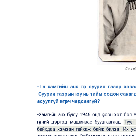
Сангий
-Та хамгийн анх төв суурин газар хэ
Суурин газрын юу нь тийм содон санагд
асуулгүй өнгөрч чадсангүй?
-Хамгийн анх буюу 1946 онд үзсэн хот бол
гүүрний дэргэд машинаас бууцгаагаад
Туул 
байхдаа хэмээн гайхаж байж билээ. Их ус