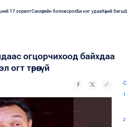
ний 17 зорилт
Санхүүгийн боловсрол
Би нэг удаа
Хүний багш
йдаас огцорчихоод байхдаа
 огт төрөөгүй
С
1
2