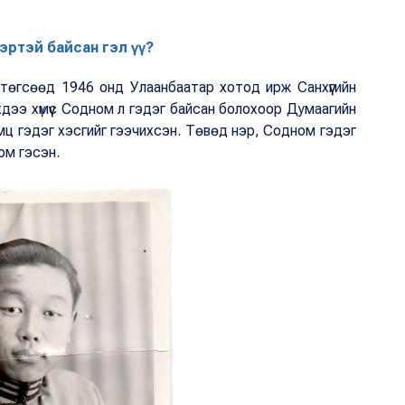
эртэй байсан гэл үү?
 төгсөөд 1946 онд Улаанбаатар хотод ирж Санхүүгийн
хдээ хүмүүс Содном л гэдэг байсан болохоор Думаагийн
мц гэдэг хэсгийг гээчихсэн. Төвөд нэр, Содном гэдэг
юм гэсэн.