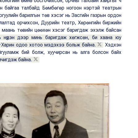
хоногийн өмнө босгочихсон, орчны талбайн хайргыг ч
он байгаа талбайд Бөмбөгөр ногоон нэртэй театрын
гуулийн барилгын төв хэсэг нь Засгийн газрын ордон
лалтад орчихсон, Дуурийн театр, Хөрөнгийн биржийн
н маань төвийн цөөхөн хэсэг баригдаж эхэлж байсан
ь нүдэн дээр минь баригдаж хөгжсөн, би хаана юу
ү. Харин одоо хотоо мэдэхээ больж байна.
Хэдхэн
йгууламж бий болж, хуучирсан нь алга болсон байх
ичигдэж байна.