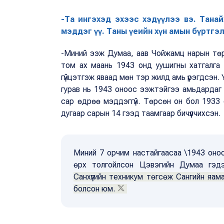
-Та ингэхэд эхээс хэдүүлээ вэ. Танайх 
мэддэг үү. Таны үеийн хүн амын бүртгэл
-Миний ээж Думаа, аав Чойжамц нарын төрүү
том ах маань 1943 онд уушигны хатгалга а
гүйцэтгэж яваад мөн тэр жилд амь үрэгдсэн. Ү
гурав нь 1943 оноос ээжтэйгээ амьдардаг б
сар өдрөө мэддэггүй. Төрсөн он бол 1933 
дугаар сарын 14 гээд таамгаар бичүүлчихсэн.
Миний 7 орчим настайгаасаа \1943 оноос
өрх толгойлсон Цэвэгийн Думаа гэд
Санхүүгийн техникум төгсөж Сангийн я
болсон юм.