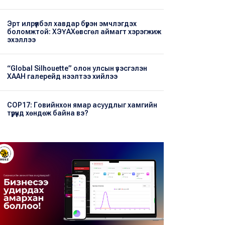
Эрт илрүүлбэл хавдар бүрэн эмчлэгдэх
боломжтой: ХЭҮА​Хөвсгөл аймагт хэрэгжиж
эхэллээ
“Global Silhouette” олон улсын үзэсгэлэн
ХААН галерейд нээлтээ хийлээ
COP17: Говийнхон ямар асуудлыг хамгийн
түрүүнд хөндөж байна вэ?