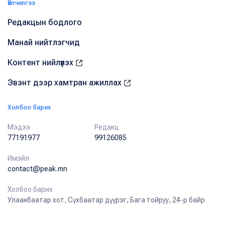
Үйлчилгээ
Редакцын бодлого
Манай нийтлэгчид
Контент нийлүүлэх
Эвэнт дээр хамтран ажиллах
Холбоо барих
Мэдээ
Редакц
77191977
99126085
Имэйл
contact@peak.mn
Холбоо барих
Улаанбаатар хот, Сүхбаатар дүүрэг, Бага тойруу, 24-р байр