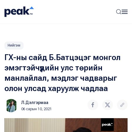
Нийгэм
ГХ-ны сайд Б.Батцэцэг монгол
эмэгтэйчүүдийн улс төрийн
манлайлал, мэдлэг чадварыг
олон улсад харуулж чадлаа
Л.Дэлгэрмаа
06 сарын 10, 2021