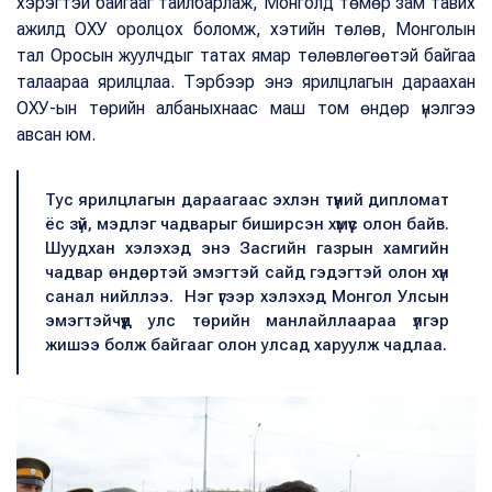
хэрэгтэй байгааг тайлбарлаж, Монголд төмөр зам тавих
ажилд ОХУ оролцох боломж, хэтийн төлөв, Монголын
тал Оросын жуулчдыг татах ямар төлөвлөгөөтэй байгаа
талаараа ярилцлаа. Тэрбээр энэ ярилцлагын дараахан
ОХУ-ын төрийн албаныхнаас маш том өндөр үнэлгээ
авсан юм.
Тус ярилцлагын дараагаас эхлэн түүний дипломат
ёс зүй, мэдлэг чадварыг биширсэн хүмүүс олон байв.
Шуудхан хэлэхэд энэ Засгийн газрын хамгийн
чадвар өндөртэй эмэгтэй сайд гэдэгтэй олон хүн
санал нийллээ. Нэг үгээр хэлэхэд Монгол Улсын
эмэгтэйчүүд улс төрийн манлайллаараа үлгэр
жишээ болж байгааг олон улсад харуулж чадлаа.