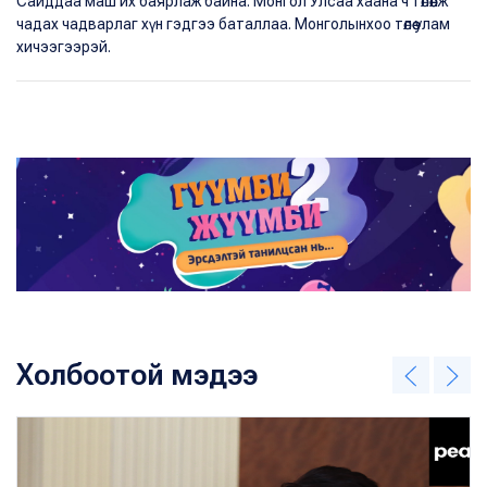
Сайддаа маш их баярлаж байна. Монгол Улсаа хаана ч төлөөлж
чадах чадварлаг хүн гэдгээ баталлаа. Монголынхоо төлөө улам
хичээгээрэй.
Холбоотой мэдээ