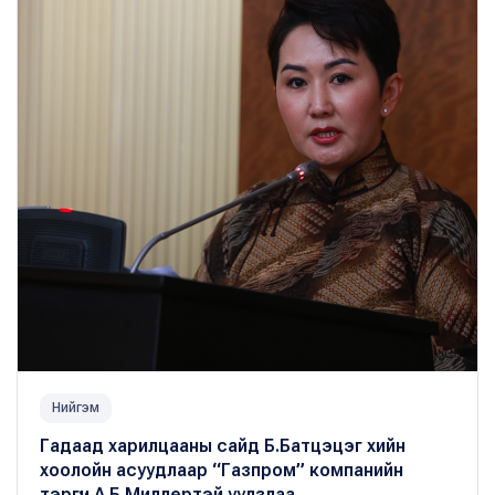
Нийгэм
Гадаад харилцааны сайд Б.Батцэцэг хийн
хоолойн асуудлаар “Газпром” компанийн
тэргүүн А.Б.Миллертэй уулзлаа