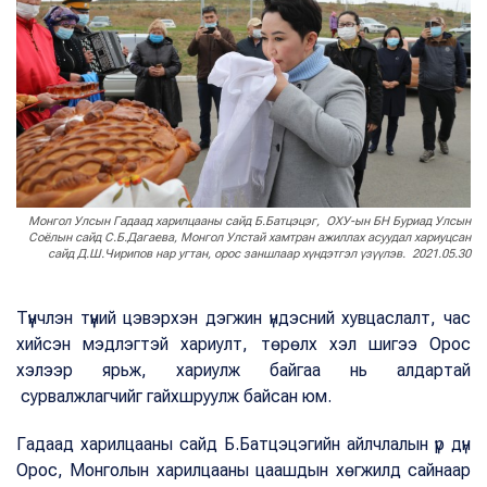
Монгол Улсын Гадаад харилцааны сайд Б.Батцэцэг, ОХУ-ын БН Буриад Улсын
Соёлын сайд С.Б.Дагаева, Монгол Улстай хамтран ажиллах асуудал хариуцсан
сайд Д.Ш.Чирипов нар угтан, орос заншлаар хүндэтгэл үзүүлэв. 2021.05.30
Түүнчлэн түүний цэвэрхэн дэгжин үндэсний хувцаслалт, час
хийсэн мэдлэгтэй хариулт, төрөлх хэл шигээ Орос
хэлээр ярьж, хариулж байгаа нь алдартай
сурвалжлагчийг гайхшруулж байсан юм.
Гадаад харилцааны сайд Б.Батцэцэгийн айлчлалын үр дүн
Орос, Монголын харилцааны цаашдын хөгжилд сайнаар