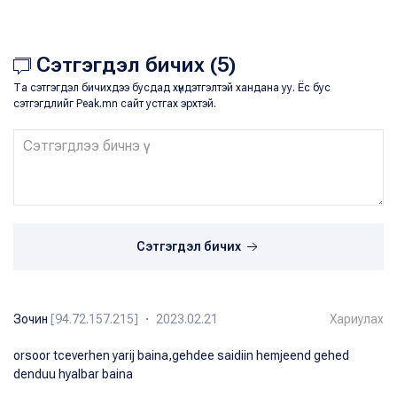
Сэтгэгдэл бичих (5)
Та сэтгэгдэл бичихдээ бусдад хүндэтгэлтэй хандана уу. Ёс бус
сэтгэгдлийг Peak.mn сайт устгах эрхтэй.
Сэтгэгдэл бичих
Зочин
[94.72.157.215] ・ 2023.02.21
Хариулах
orsoor tceverhen yarij baina,gehdee saidiin hemjeend gehed
denduu hyalbar baina