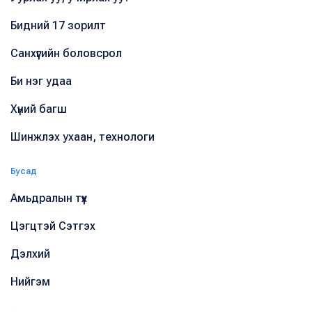
Бидний 17 зорилт
Санхүүгийн боловсрол
Би нэг удаа
Хүний багш
Шинжлэх ухаан, технологи
Бусад
Амьдралын түүх
Цэгцтэй Сэтгэх
Дэлхий
Нийгэм