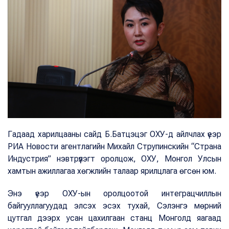
Гадаад харилцааны сайд Б.Батцэцэг ОХУ-д айлчлах үеэр
РИА Новости агентлагийн Михайл Струпинскийн “Страна
Индустрия” нэвтрүүлэгт оролцож, ОХУ, Монгол Улсын
хамтын ажиллагаа хөгжлийн талаар ярилцлага өгсөн юм.
Энэ үеэр ОХУ-ын оролцоотой интеграцчиллын
байгууллагуудад элсэх эсэх тухай, Сэлэнгэ мөрний
цутгал дээрх усан цахилгаан станц Монголд яагаад