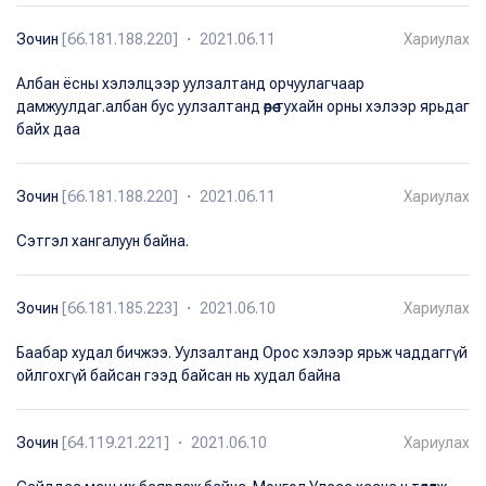
Зочин
[66.181.188.220] ・ 2021.06.11
Хариулах
Албан ёсны хэлэлцээр уулзалтанд орчуулагчаар
дамжуулдаг.албан бус уулзалтанд өөрөө тухайн орны хэлээр ярьдаг
байх даа
Зочин
[66.181.188.220] ・ 2021.06.11
Хариулах
Сэтгэл хангалуун байна.
Зочин
[66.181.185.223] ・ 2021.06.10
Хариулах
Баабар худал бичжээ. Уулзалтанд Орос хэлээр ярьж чаддаггүй
ойлгохгүй байсан гээд байсан нь худал байна
Зочин
[64.119.21.221] ・ 2021.06.10
Хариулах