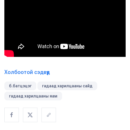
Холбоотой сэдвүүд
б.батцэцэг
гадаад харилцааны сайд
гадаад харилцааны яам