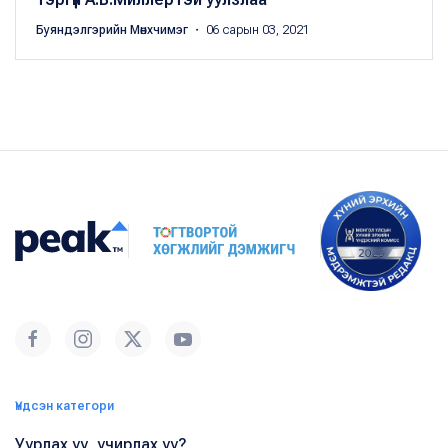
Буяндэлгэрийн Мөнхчимэг
・ 06 сарын 03, 2021
Үндсэн категори
Уурлах уу, учирлах уу?