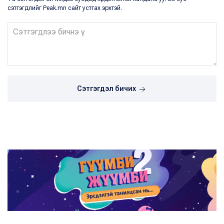
сэтгэгдлийг Peak.mn сайт устгах эрхтэй.
Сэтгэгдэл бичих