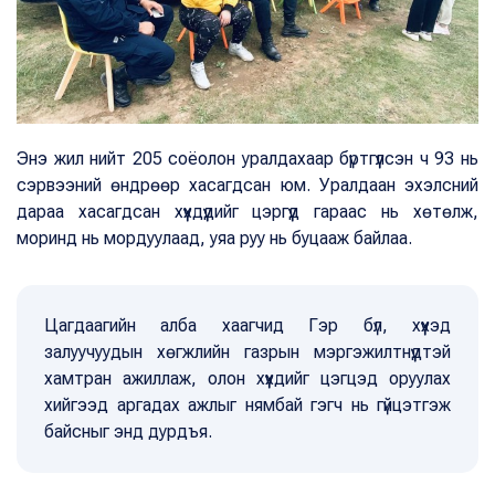
Энэ жил нийт 205 соёолон уралдахаар бүртгүүлсэн ч 93 нь
сэрвээний өндрөөр хасагдсан юм. Уралдаан эхэлсний
дараа хасагдсан хүүхдүүдийг цэргүүд гараас нь хөтөлж,
моринд нь мордуулаад, уяа руу нь буцааж байлаа.
Цагдаагийн алба хаагчид Гэр бүл, хүүхэд
залуучуудын хөгжлийн газрын мэргэжилтнүүдтэй
хамтран ажиллаж, олон хүүхдийг цэгцэд оруулах
хийгээд аргадах ажлыг нямбай гэгч нь гүйцэтгэж
байсныг энд дурдъя.