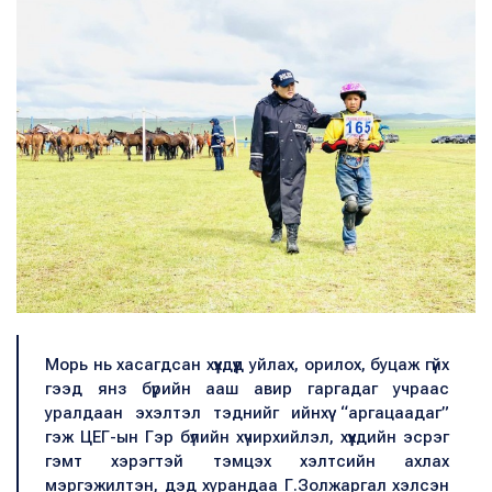
Морь нь хасагдсан хүүхдүүд уйлах, орилох, буцаж гүйх
гээд янз бүрийн ааш авир гаргадаг учраас
уралдаан эхэлтэл тэднийг ийнхүү “аргацаадаг”
гэж ЦЕГ-ын Гэр бүлийн хүчирхийлэл, хүүхдийн эсрэг
гэмт хэрэгтэй тэмцэх хэлтсийн ахлах
мэргэжилтэн, дэд хурандаа Г.Золжаргал хэлсэн