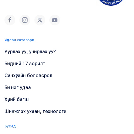
Үндсэн категори
Уурлах уу, учирлах уу?
Бидний 17 зорилт
Санхүүгийн боловсрол
Би нэг удаа
Хүний багш
Шинжлэх ухаан, технологи
Бусад