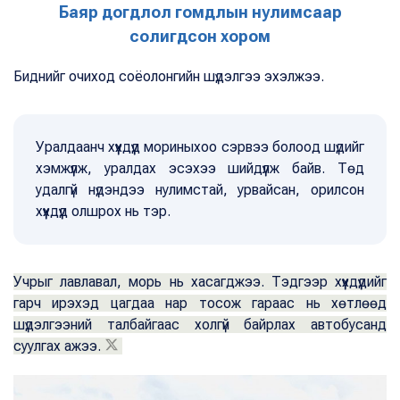
Баяр догдлол гомдлын нулимсаар
солигдсон хором
Биднийг очиход соёолонгийн шүдэлгээ эхэлжээ.
Уралдаанч хүүхдүүд мориныхоо сэрвээ болоод шүдийг
хэмжүүлж, уралдах эсэхээ шийдүүлж байв. Төд
удалгүй нүдэндээ нулимстай, урвайсан, орилсон
хүүхдүүд олшрох нь тэр.
Учрыг лавлавал, морь нь хасагджээ. Тэдгээр хүүхдүүдийг
гарч ирэхэд цагдаа нар тосож гараас нь хөтлөөд
шүдэлгээний талбайгаас холгүй байрлах автобусанд
суулгах ажээ.