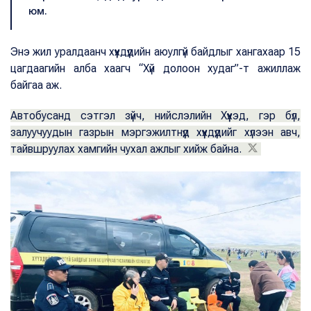
юм.
Энэ жил уралдаанч хүүхдүүдийн аюулгүй байдлыг хангахаар 15
цагдаагийн алба хаагч “Хүй долоон худаг”-т ажиллаж
байгаа аж.
Автобусанд сэтгэл зүйч, нийслэлийн Хүүхэд, гэр бүл,
залуучуудын газрын мэргэжилтнүүд хүүхдүүдийг хүлээн авч,
тайвшруулах хамгийн чухал ажлыг хийж байна.