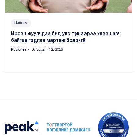
Нийгэм
Ирсэн жуулчдаа бид улс түмнээрээ хүлээн авч
байгаа гэдгээ мартаж болохгүй
Peak.mn
・ 07 сарын 12, 2023