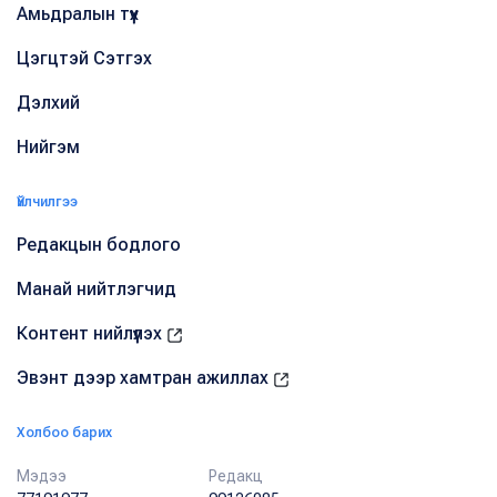
Амьдралын түүх
Цэгцтэй Сэтгэх
Дэлхий
Нийгэм
Үйлчилгээ
Редакцын бодлого
Манай нийтлэгчид
Контент нийлүүлэх
Эвэнт дээр хамтран ажиллах
Холбоо барих
Мэдээ
Редакц