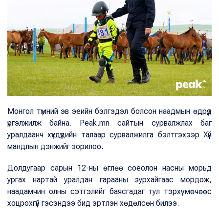
Монгол түмний эв эеийн бэлгэдэл болсон наадмын өдрүүд
үргэлжилж байна.
Peak.mn сайтын сурвалжлах баг
уралдаанч хүүхдүүдийн талаар сурвалжилга бэлтгэхээр Хүй
мандлын дэнжийг зорилоо.
Долдугаар сарын 12-ны өглөө соёолон насны морьд
ургах нартай уралдан гарааны зурхайгаас мордож,
наадамчин олны сэтгэлийг баясгадаг тул тэрхүү мөчөөс
хоцрохгүй гэсэндээ бид эртлэн хөдөлсөн билээ.