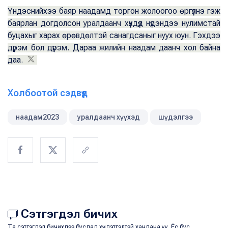
Үндэснийхээ баяр наадамд торгон жолоогоо өргүүлнэ гэж
баярлан догдолсон уралдаанч хүүхдүүд нүдэндээ нулимстай
буцахыг харах өрөвдөлтэй санагдсаныг нуух юун. Гэхдээ
дүрэм бол дүрэм. Дараа жилийн наадам даанч хол байна
даа.
Холбоотой сэдвүүд
наадам2023
уралдаанч хүүхэд
шүдэлгээ
Сэтгэгдэл бичих
Та сэтгэгдэл бичихдээ бусдад хүндэтгэлтэй хандана уу. Ёс бус