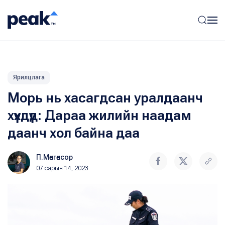
Ярилцлага
Морь нь хасагдсан уралдаанч
хүүхдүүд: Дараа жилийн наадам
даанч хол байна даа
П.Мөнгөнсор
07 сарын 14, 2023