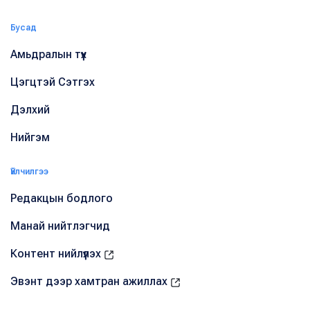
Бусад
Амьдралын түүх
Цэгцтэй Сэтгэх
Дэлхий
Нийгэм
Үйлчилгээ
Редакцын бодлого
Манай нийтлэгчид
Контент нийлүүлэх
Эвэнт дээр хамтран ажиллах