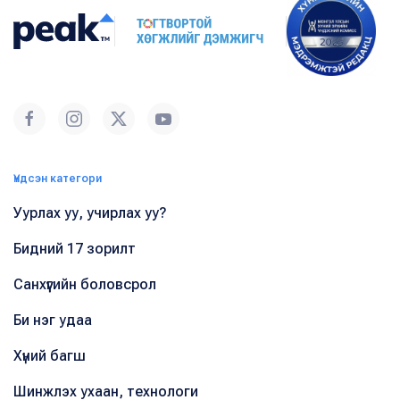
Үндсэн категори
Уурлах уу, учирлах уу?
Бидний 17 зорилт
Санхүүгийн боловсрол
Би нэг удаа
Хүний багш
Шинжлэх ухаан, технологи