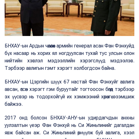
БНХАУ-ын Ардын чөлөөлөх армийн генерал асан Фан Фэнхуйд
бүх насаар нь хорих ял ногдуулсан тухай тус улсын олон
нийтийн хэвлэл мэдээллийн хэрэгслүүд мэдээлэв.
Тэрбээр авлигын гэмт хэрэгт холбогдсон байна.
БНХАУ-ын Цэргийн шүүх 67 настай Фан Фэнхуйг авлига
авсан, өгсөн хэрэгт гэм буруутайг тогтоосон бөгөөд тэрбээр
эх үүсвэр нь тодорхойгүй их хэмжээний хөрөнгө эзэмшиж
байжээ.
2017 онд болсон БНХАУ-АНУ-ын удирдагчдын анхны
уулзалтын үеэр Фан Фэнхуй нь Си Жиньпинийг дагалдан
явж байсан аж. Си Жиньпиний өрнүүлж буй авлига, хээл