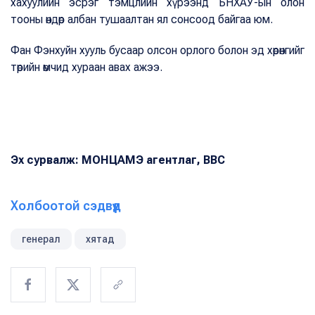
хахуулийн эсрэг тэмцлийн хүрээнд БНХАУ-ын олон
тооны өндөр албан тушаалтан ял сонсоод байгаа юм.
Фан Фэнхуйн хууль бусаар олсон орлого болон эд хөрөнгийг
төрийн өмчид хураан авах ажээ.
Эх сурвалж: МОНЦАМЭ агентлаг, BBC
Холбоотой сэдвүүд
генерал
хятад