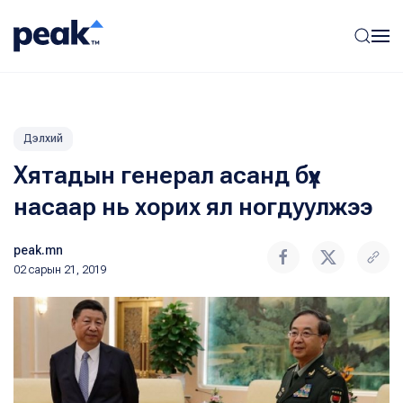
Дэлхий
Хятадын генерал асанд бүх
насаар нь хорих ял ногдуулжээ
peak.mn
02 сарын 21, 2019