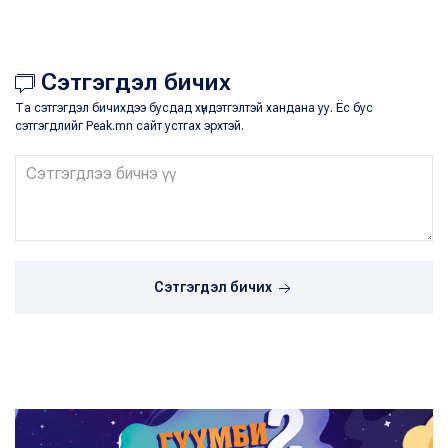
Сэтгэгдэл бичих
Та сэтгэгдэл бичихдээ бусдад хүндэтгэлтэй хандана уу. Ёс бус
сэтгэгдлийг Peak.mn сайт устгах эрхтэй.
Сэтгэгдэл бичих