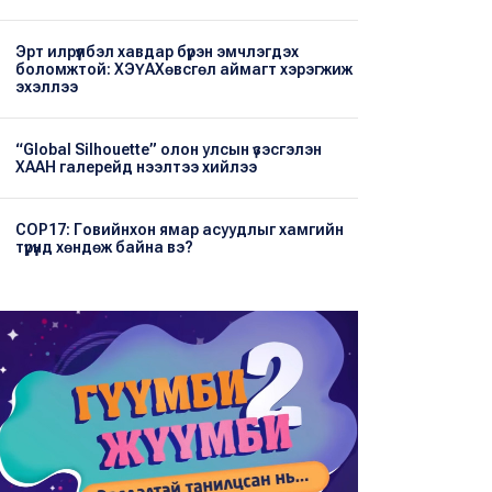
Эрт илрүүлбэл хавдар бүрэн эмчлэгдэх
боломжтой: ХЭҮА​Хөвсгөл аймагт хэрэгжиж
эхэллээ
“Global Silhouette” олон улсын үзэсгэлэн
ХААН галерейд нээлтээ хийлээ
COP17: Говийнхон ямар асуудлыг хамгийн
түрүүнд хөндөж байна вэ?