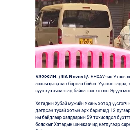
БЭЭЖИН. /RIA Novosti/.
БНХАУ-ын Ухань хо
анхны өвчтөн нас барсан байна. Үүнээс гадна, 
зуун хүн хяналтад байна гэж хотын Эрүүл м
Хятадын Хубэй мужийн Ухань хотод үүсгэгч н
дэгдсэн тухай хотын эрх баригчид 12 дугаа
ны байдлаар халдварын 59 тохиолдол бүртгэг
болохыг Хятадын шинжээчид нэгдүгээр сары