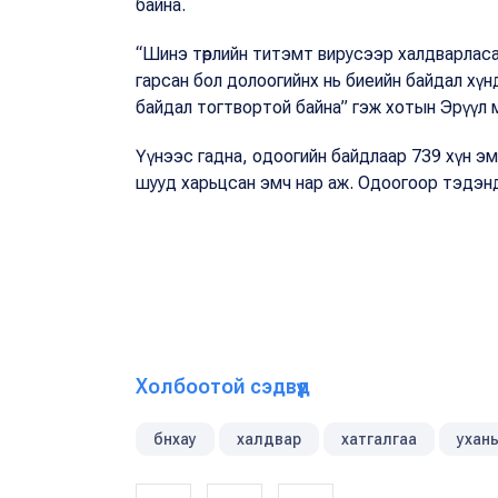
байна.
“Шинэ төрлийн титэмт вирусээр халдварласа
гарсан бол долоогийнх нь биеийн байдал хүнд
байдал тогтвортой байна” гэж хотын Эрүүл
Үүнээс гадна, одоогийн байдлаар 739 хүн эмчи
шууд харьцсан эмч нар аж. Одоогоор тэдэнд
Холбоотой сэдвүүд
бнхау
халдвар
хатгалгаа
ухан