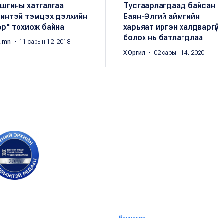
шгины хатгалгаа
Тусгаарлагдаад байсан
чинтэй тэмцэх дэлхийн
Баян-Өлгий аймгийн
өр" тохиож байна
харьяат иргэн халдваргү
болох нь батлагдлаа
k.mn
・ 11 сарын 12, 2018
Х.Оргил
・ 02 сарын 14, 2020
Үйлчилгээ