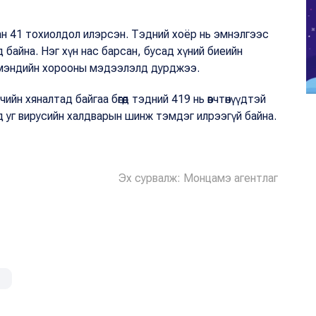
н 41 тохиолдол илэрсэн. Тэдний хоёр нь эмнэлгээс
 байна. Нэг хүн нас барсан, бусад хүний биеийн
 мэндийн хорооны мэдээлэлд дурджээ.
йн хяналтад байгаа бөгөөд тэдний 419 нь өвчтөнүүдтэй
 уг вирусийн халдварын шинж тэмдэг илрээгүй байна.
Эх сурвалж: Монцамэ агентлаг
ь