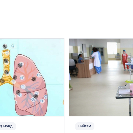
үүл мэнд
Нийгэм