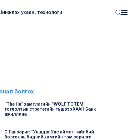
Шинжлэх ухаан, технологи
анал болгох
“The Hu" хамтлагийн “WOLF TOTEM”
тоглолтын стратегийн түншээр ХААН Банк
ажиллана
С.Ганзориг: "Уншдаг Увс аймаг"-ийг бий
болгох нь бидний хамгийн том зорилго