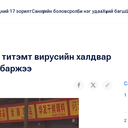
ний 17 зорилт
Санхүүгийн боловсрол
Би нэг удаа
Хүний багш
 титэмт вирусийн халдвар
с баржээ
С
1
2