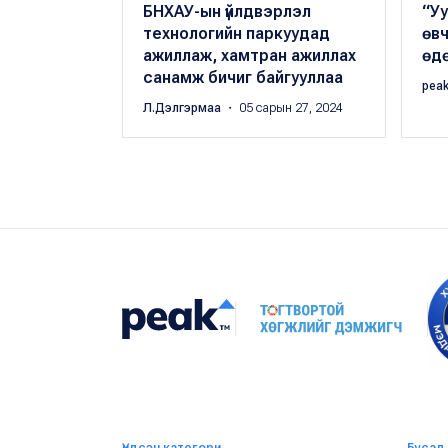
БНХАУ-ын үйлдвэрлэл
“Уу
технологийн паркуудад
өв
ажиллаж, хамтран ажиллах
өд
санамж бичиг байгууллаа
pea
Л.Дэлгэрмаа
・ 05 сарын 27, 2024
Үндсэн категори
Бусад