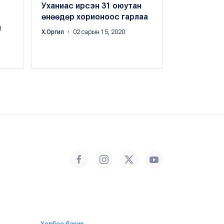
Уханиас ирсэн 31 оюутан
Бидний 31 
өнөөдөр хорионоос гарлаа
хоног гэрэ
й
өөрсдийгө
Х.Оргил
・ 02 сарын 15, 2020
болно
Х.Оргил
・ 02 с
Холбоо барих