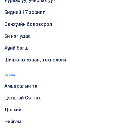
Уурлах уу, учирлах уу?
Бидний 17 зорилт
Санхүүгийн боловсрол
Би нэг удаа
Хүний багш
Шинжлэх ухаан, технологи
Бусад
Амьдралын түүх
Цэгцтэй Сэтгэх
Дэлхий
Нийгэм