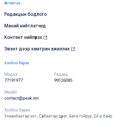
Үйлчилгээ
Редакцын бодлого
Манай нийтлэгчид
Контент нийлүүлэх
Эвэнт дээр хамтран ажиллах
Холбоо барих
Мэдээ
Редакц
77191977
99126085
Имэйл
contact@peak.mn
Холбоо барих
Улаанбаатар хот, Сүхбаатар дүүрэг, Бага тойруу, 24-р байр