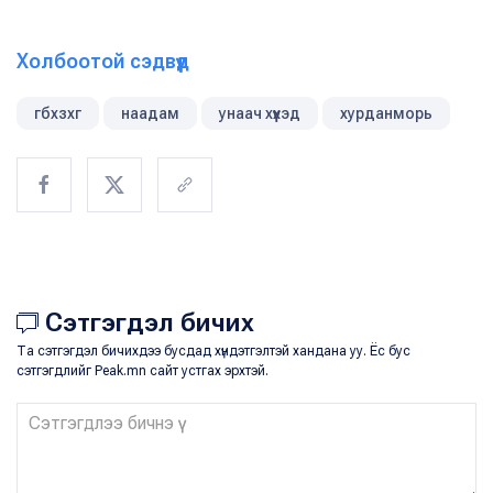
Холбоотой сэдвүүд
гбхзхг
наадам
унаач хүүхэд
хурданморь
Сэтгэгдэл бичих
Та сэтгэгдэл бичихдээ бусдад хүндэтгэлтэй хандана уу. Ёс бус
сэтгэгдлийг Peak.mn сайт устгах эрхтэй.