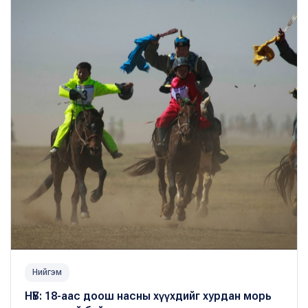
Нийгэм
​НҮБ: 18-аас доош насны хүүхдийг хурдан морь