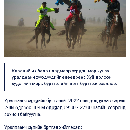
Үндэсний их баяр наадмаар хурдан морь унах
уралдаанч хүүхдүүдийг өнөөдрөөс Хүй долоон
худагийн морь бүртгэлийн цэгт бүртгэж эхэллээ.
Уралдаанч хүүхдүүдийн бүртгэлийг 2022 оны долдугаар сарын
7-ны өдрөөс 10-ны өдрүүдэд 09:00 - 22:00 цагийн хооронд
зохион байгуулна.
Уралдаанч хүүхдийн бүртгэл хийлгэхэд: