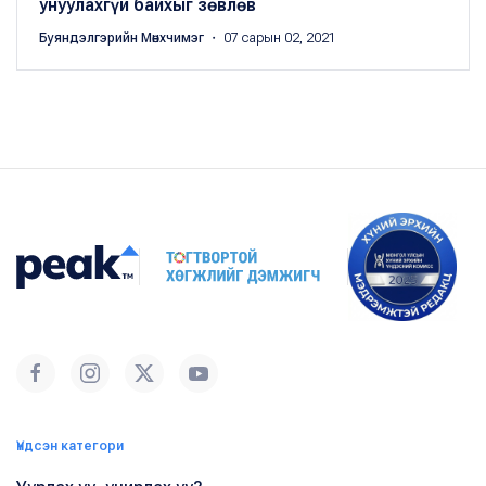
унуулахгүй байхыг зөвлөв
Буяндэлгэрийн Мөнхчимэг
・ 07 сарын 02, 2021
Үндсэн категори