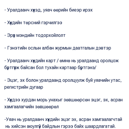
- Уралдаанч хүүхэд, уяач өөрийн биеэр ирэх
- Хүүхдийн төрсний гэрчилгээ
- Эрүүл мэндийн тодорхойлолт
- Гэнэтийн ослын албан журмын даатгалын дэвтэр
- Уралдаанч хүүхдийн карт / өмнө нь уралдаанд оролцож
бүртгүүлж байсан бол тухайн картаар бүртгэнэ/
- Эцэг, эх болон уралдаанд оролцуулж буй уяачийн утас,
регистрийн дугаар
- Хүүхдээ хурдан морь унахыг зөвшөөрсөн эцэг, эх, асран
хамгаалагчийн зөвшөөрөл
-Уяач нь уралдаанч хүүхдийн эцэг эх, асран хамгаалагчтай
нь хийсэн аюулгүй байдлын гэрээ байх шаардлагатай.