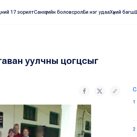
ний 17 зорилт
Санхүүгийн боловсрол
Би нэг удаа
Хүний багш
таван уулчны цогцсыг
С
1
2