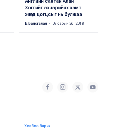
Английн саятан Алан
Дунай мөрнө
Хоггийг эхнэрийнх хамт
цогцос ил
хөнөөгөөд цогцсыг нь булжээ
・ 06 сарын 04
Б.Баясгалан
・ 09 сарын 26, 2018
Холбоо барих