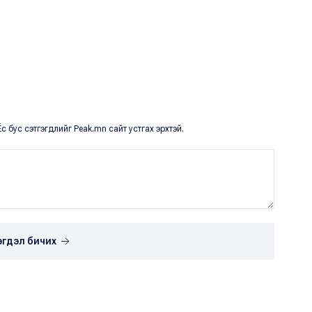
с бус сэтгэгдлийг Peak.mn сайт устгах эрхтэй.
эгдэл бичих