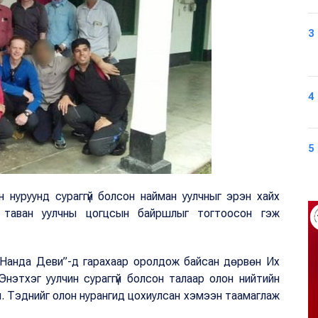
3
4
5
 нуруунд сураггүй болсон найман уулчныг эрэн хайх
р таван уулчны цогцсын байршлыг тогтоосон гэж
“Нанда Деви”-д гарахаар оролдож байсан дөрвөн Их
Энэтхэг уулчин сураггүй болсон талаар олон нийтийн
. Тэднийг олон нурангид цохиулсан хэмээн таамаглаж