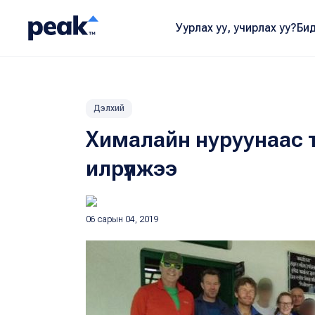
Уурлах уу, учирлах уу?
Бид
Дэлхий
Хималайн нуруунаас 
илрүүлжээ
06 сарын 04, 2019