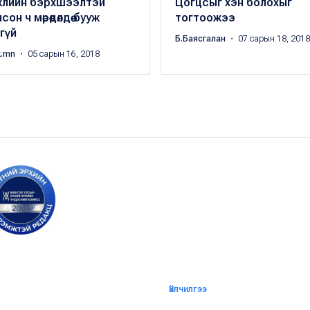
гжлийн бэрхшээлтэй
Цогцсыг хэн болохыг
сон ч мөрөөдөлдөө бууж
тогтоожээ
нгүй
Б.Баясгалан
・ 07 сарын 18, 2018
k.mn
・ 05 сарын 16, 2018
Үйлчилгээ