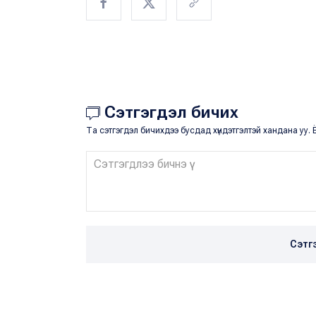
Сэтгэгдэл бичих
Та сэтгэгдэл бичихдээ бусдад хүндэтгэлтэй хандана уу. Ё
Сэтг