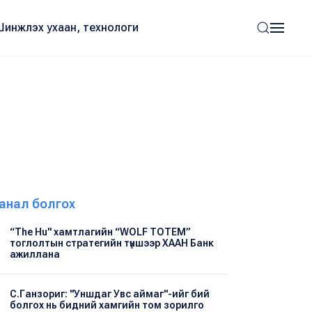
Шинжлэх ухаан, технологи
анал болгох
“The Hu" хамтлагийн “WOLF TOTEM”
тоглолтын стратегийн түншээр ХААН Банк
ажиллана
С.Ганзориг: "Уншдаг Увс аймаг"-ийг бий
болгох нь бидний хамгийн том зорилго