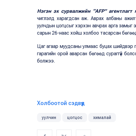
Нэгэн эх сурвалжийн “
AFP
” агентлагт
чиглэлд харагдсан аж. Аврах албаны ажил
уулчдын цогцсыг хэрхэн авчрах арга замыг 
сарын 26-наас хойш холбоо тасарсан бөгөөд 
Цаг агаар муудсаны улмаас буцах шийдвэр га
гарагийн орой аварсан бөгөөд сураггүй болсо
болжээ.
Холбоотой сэдвүүд
уулчин
цогцос
хималай