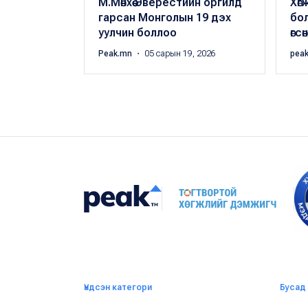
М.Мөнхөө Эверестийн оргилд
Хө
гарсан Монголын 19 дэх
бол
уулчин боллоо
өгсө
Peak.mn
・ 05 сарын 19, 2026
pea
Үндсэн категори
Бусад