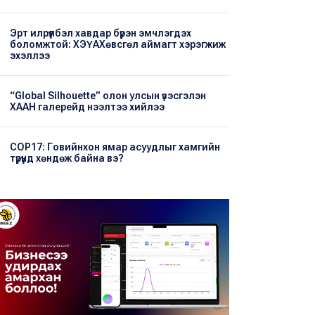
Эрт илрүүлбэл хавдар бүрэн эмчлэгдэх
боломжтой: ХЭҮА​Хөвсгөл аймагт хэрэгжиж
эхэллээ
“Global Silhouette” олон улсын үзэсгэлэн
ХААН галерейд нээлтээ хийлээ
COP17: Говийнхон ямар асуудлыг хамгийн
түрүүнд хөндөж байна вэ?