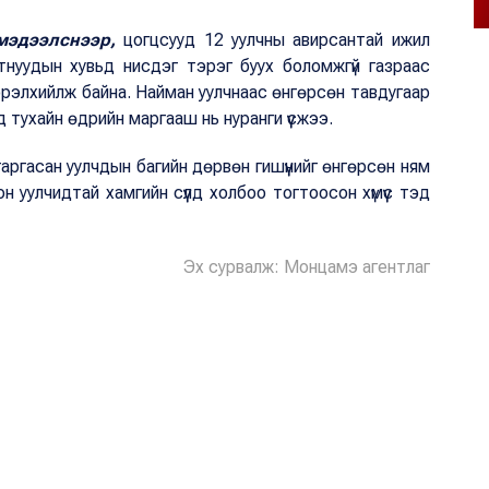
 мэдээлснээр,
цогцсууд 12 уулчны авирсантай ижил
тнуудын хувьд нисдэг тэрэг буух боломжгүй газраас
эрэлхийлж байна. Найман уулчнаас өнгөрсөн тавдугаар
тухайн өдрийн маргааш нь нуранги үүсжээ.
ргасан уулчдын багийн дөрвөн гишүүнийг өнгөрсөн ням
н уулчидтай хамгийн сүүлд холбоо тогтоосон хүмүүс тэд
Эх сурвалж: Монцамэ агентлаг