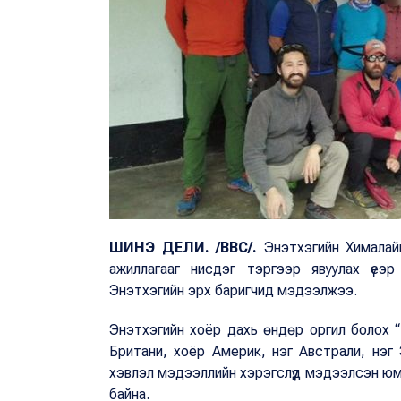
ШИНЭ ДЕЛИ.
/BBC/.
Энэтхэгийн Хималайн
ажиллагааг нисдэг тэргээр явуулах үеэ
Энэтхэгийн эрх баригчид мэдээлжээ.
Энэтхэгийн хоёр дахь өндөр оргил болох 
Британи, хоёр Америк, нэг Австрали, нэг 
хэвлэл мэдээллийн хэрэгслүүд мэдээлсэн юм
байна.