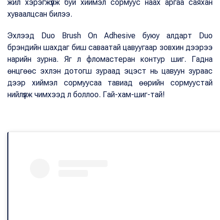
жил хэрэгжүүлж буй хиймэл сормуус наах аргаа саяхан
хуваалцсан билээ.
Эхлээд Duo Brush On Adhesive буюу алдарт Duo
брэндийн шахдаг биш саваатай цавуугаар зовхин дээрээ
нарийн зурна. Яг л фломастеран контур шиг. Гадна
өнцгөөс эхлэн дотогш зураад эцэст нь цавуун зураас
дээр хиймэл сормуусаа тавиад өөрийн сормуустай
нийлүүлж чимхээд л боллоо. Гай-хам-шиг-тай!