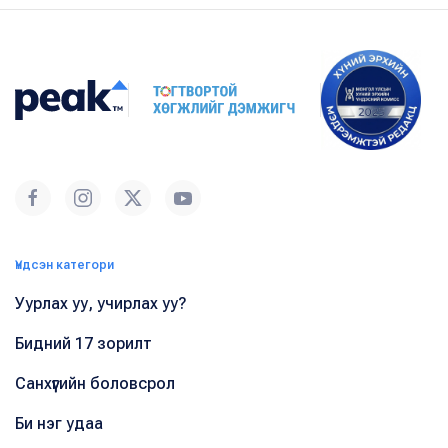
Үндсэн категори
Уурлах уу, учирлах уу?
Бидний 17 зорилт
Санхүүгийн боловсрол
Би нэг удаа