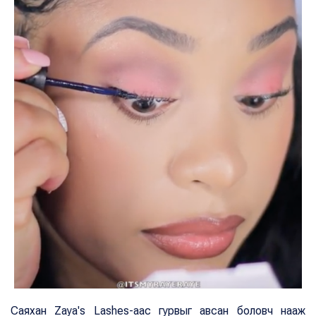
Саяхан Zaya's Lashes-аас гурвыг авсан боловч нааж