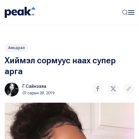
Амьдрал
Хиймэл сормуус наах супер
арга
Г.Сайнзаяа
07 сарын 09, 2019