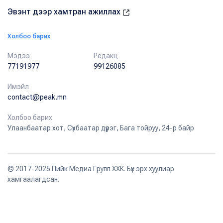
Эвэнт дээр хамтран ажиллах
Холбоо барих
Мэдээ
Редакц
77191977
99126085
Имэйл
contact@peak.mn
Холбоо барих
Улаанбаатар хот, Сүхбаатар дүүрэг, Бага тойруу, 24-р байр
© 2017-2025 Пийк Медиа Групп ХХК. Бүх эрх хуулиар
хамгаалагдсан.