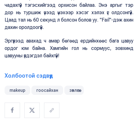
чадахгүй тэгэсхийгээд орхисон байлаа. Энэ аргыг тэр
дор нь туршиж үзээд үнэхээр хэсэг хэлэх үг олдсонгүй.
Цаад тал нь 60 секунд л болсон болов уу. "Fail"-дэж ахин
дахин оролдоогүй.
Эргүүлээд авахад ч амар бөгөөд ердийнхөөс бага цавуу
ордог юм байна. Хамгийн гол нь сормуус, зовхинд
цавууны үлдэгдэл байхгүй!
Холбоотой сэдвүүд
makeup
гоосайхан
зөвлөгөө