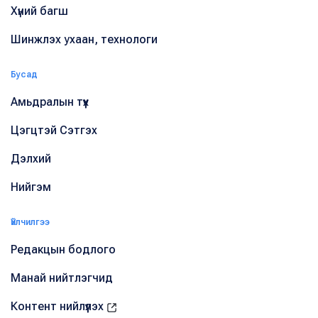
Хүний багш
Шинжлэх ухаан, технологи
Бусад
Амьдралын түүх
Цэгцтэй Сэтгэх
Дэлхий
Нийгэм
Үйлчилгээ
Редакцын бодлого
Манай нийтлэгчид
Контент нийлүүлэх