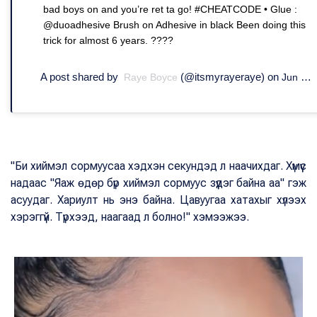
bad boys on and you’re ret ta go! #CHEATCODE • Glue :
@duoadhesive Brush on Adhesive in black Been doing this
trick for almost 6 years. ????
A post shared by
(@itsmyrayeraye) on
Raye Boyce
Jun 19, 2019 at 4:07pm PDT
"Би хиймэл сормуусаа хэдхэн секундэд л наачихдаг. Хүмүүс
надаас "Яаж өдөр бүр хиймэл сормуус зүүдэг байна аа" гэж
асуудаг. Хариулт нь энэ байна. Цавуугаа хатахыг хүлээх
хэрэггүй. Түрхээд, наагаад л болно!" хэмээжээ.