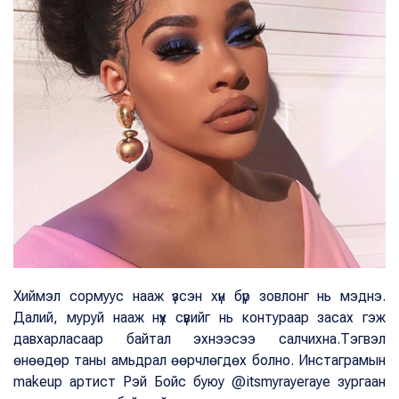
Хиймэл сормуус нааж үзсэн хүн бүр зовлонг нь мэднэ.
Далий, муруй нааж нүх сүвийг нь контураар засах гэж
давхарласаар байтал эхнээсээ салчихна.Тэгвэл
өнөөдөр таны амьдрал өөрчлөгдөх болно. Инстаграмын
makeup артист Рэй Бойс буюу @itsmyrayeraye зургаан