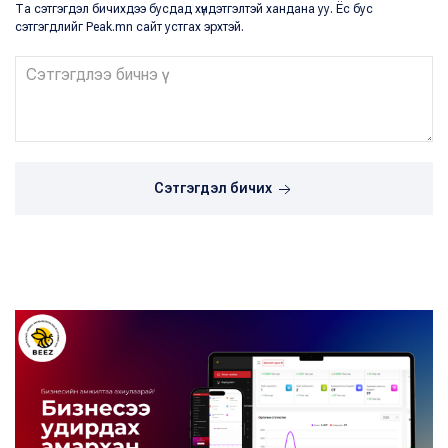
Та сэтгэгдэл бичихдээ бусдад хүндэтгэлтэй хандана уу. Ёс бус
сэтгэгдлийг Peak.mn сайт устгах эрхтэй.
Сэтгэгдэл бичих