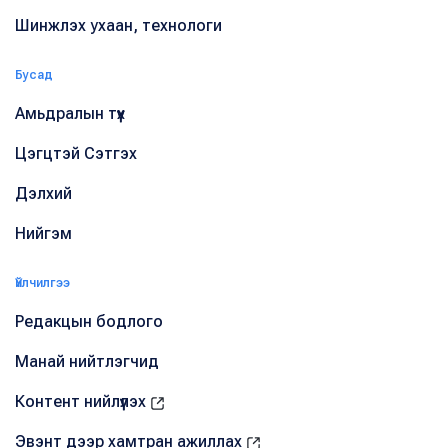
Шинжлэх ухаан, технологи
Бусад
Амьдралын түүх
Цэгцтэй Сэтгэх
Дэлхий
Нийгэм
Үйлчилгээ
Редакцын бодлого
Манай нийтлэгчид
Контент нийлүүлэх
Эвэнт дээр хамтран ажиллах