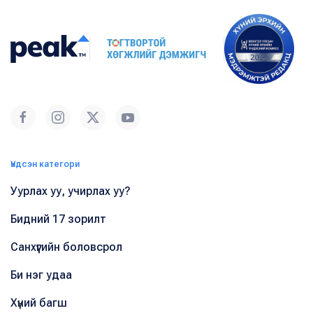
Үндсэн категори
Уурлах уу, учирлах уу?
Бидний 17 зорилт
Санхүүгийн боловсрол
Би нэг удаа
Хүний багш