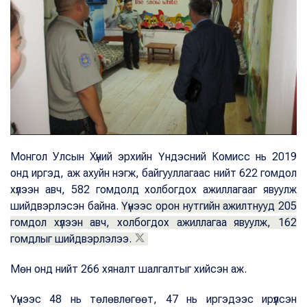
Монгол Улсын Хүний эрхийн Үндэсний Комисс нь 2019
онд иргэд, аж ахуйн нэгж, байгууллагаас нийт 622 гомдол
хүлээн авч, 582 гомдолд холбогдох ажиллагааг явуулж
шийдвэрлэсэн байна.
Үүнээс орон нутгийн ажилтнууд 205
гомдол хүлээн авч, холбогдох ажиллагаа явуулж, 162
гомдлыг шийдвэрлэлээ.
Мөн онд нийт 266 хяналт шалгалтыг хийсэн аж.
Үүнээс 48 нь төлөвлөгөөт, 47 нь иргэдээс ирүүлсэн