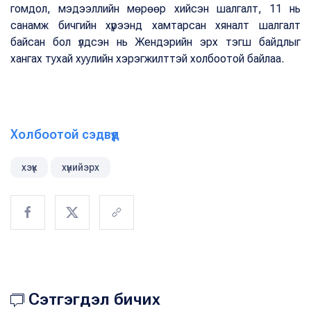
гомдол, мэдээллийн мөрөөр хийсэн шалгалт, 11 нь
санамж бичгийн хүрээнд хамтарсан хяналт шалгалт
байсан бол үлдсэн нь Жендэрийн эрх тэгш байдлыг
хангах тухай хуулийн хэрэгжилттэй холбоотой байлаа.
Холбоотой сэдвүүд
хэүк
хүнийэрх
Сэтгэгдэл бичих