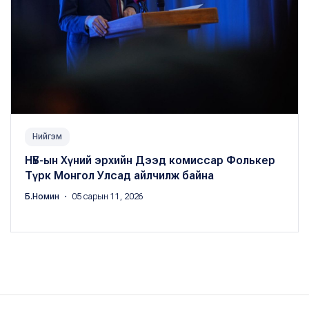
Нийгэм
НҮБ-ын Хүний эрхийн Дээд комиссар Фолькер
Түрк Монгол Улсад айлчилж байна
Б.Номин
・ 05 сарын 11, 2026