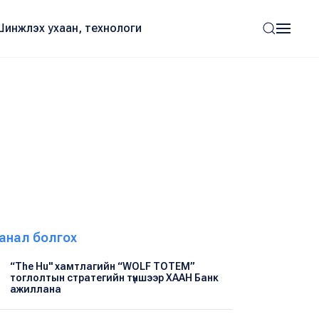
Шинжлэх ухаан, технологи
анал болгох
“The Hu" хамтлагийн “WOLF TOTEM”
тоглолтын стратегийн түншээр ХААН Банк
ажиллана