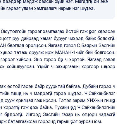
йн дээдээр мэдэж байсан хүний нэг. Магадгүй би энэ
йн гэрээг улаан хамгаалагч нарын нэг шүү дээ.
юутолгойн гэрээг хамгаалах ёстой гэж үүрэг хүлээсэн
цогт руу дайраад хамаг бурууг чихээд байж болохгүй.
АНАН бүлэглэл оролцсон. Яагаад гэвэл С.Баярын Засгийн
 хүчнээ татаж оруулж ирж МАНАН-1-ийг бий болгосон.
эрээг хийсэн. Энэ гэрээ бүр ч хортой. Яагаад гэвэл
ж хойшлуулсан. Үүнийг ч захиргааны хэргээр шүүхээр
ах ёстой гэсэн байр суурьтай байгаа. Дубайн гэрээ ч
тийн гишүүд нь ч мэдээгүй гэрээ шүү дээ. Ч.Сайханбилэг
д сууж ярилцая гэж ирсэн. Гэтэл зарим УИХ-ын гишүүд
 хэрэггүй гэж үзэж байна. Тухайн үед Ч.Сайханбилэгийн
г бүрдээгүй. Ингээд Засгийн газар нь огцорч чадахгүй
рж баталгаажсан гэрээнд гарын үсэг зурсан юм.