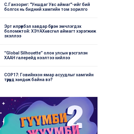
С.Ганзориг: "Уншдаг Увс аймаг"-ийг бий
болгох нь бидний хамгийн том зорилго
Эрт илрүүлбэл хавдар бүрэн эмчлэгдэх
боломжтой: ХЭҮА​Хөвсгөл аймагт хэрэгжиж
эхэллээ
“Global Silhouette” олон улсын үзэсгэлэн
ХААН галерейд нээлтээ хийлээ
COP17: Говийнхон ямар асуудлыг хамгийн
түрүүнд хөндөж байна вэ?