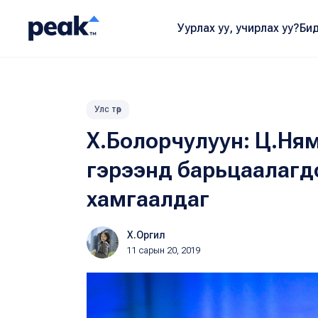
Уурлах уу, учирлах уу?
Бид
Улс төр
Х.Болорчулуун: Ц.Ням
гэрээнд барьцаалагд
хамгаалдаг
Х.Оргил
11 сарын 20, 2019