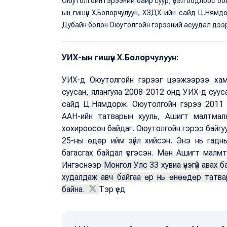
Оюутолгойн гэрээний байр суур, үзэл бодлоос бо
ын гишүүн Х.Болорчулуун, ХЗДХ-ийн сайд Ц.Ням
Дубайн болон Оюутолгойн гэрээний асуудал дээ
УИХ-ын гишүүн Х.Болорчулуун:
УИХ-д Оюутолгойн гэрээг цээжээрээ хамг
суусан, ялангуяа 2008-2012 онд УИХ-д суусан
сайд Ц.Нямдорж. Оюутолгойн гэрээ 2011 о
ААН-ийн татварын хууль, Ашигт малтма
хохироосон байдаг. Оюутолгойн гэрээ байгу
25-ны өдөр ийм зүйл хийсэн. Энэ нь гадны
багасгах байдал үүсгэсэн. Мөн Ашигт малмт
Ингэснээр
Монгол Улс 33 хувиа үнэгүй авах 
худалдаж авч байгаа өр нь өнөөдөр татв
байна.
Тэр үед