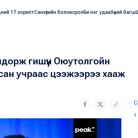
ний 17 зорилт
Санхүүгийн боловсрол
Би нэг удаа
Хүний багш
дорж гишүүн Оюутолгойн
сан учраас цээжээрээ хааж
С
1