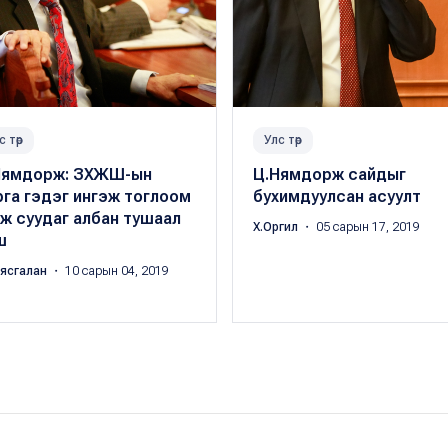
с төр
Улс төр
Нямдорж: ЗХЖШ-ын
Ц.Нямдорж сайдыг
га гэдэг ингэж тоглоом
бухимдуулсан асуулт
ж суудаг албан тушаал
Х.Оргил
・ 05 сарын 17, 2019
ш
аясгалан
・ 10 сарын 04, 2019