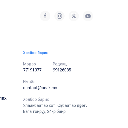
Холбоо барих
Мэдээ
Редакц
77191977
99126085
Имэйл
contact@peak.mn
лах
Холбоо барих
Улаанбаатар хот, Сүхбаатар дүүрэг,
Бага тойруу, 24-р байр