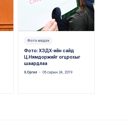
Фото мэдээ
Улс төр
Фото: ХЗДХ-ийн сайд
Ц.Нямдорж
Ц.Нямдоржийг огцрохыг
гишүүн О.Баа
шаардлаа
"сэтгэлийн
Х.Оргил
・ 05 сарын 24, 2019
Х.Оргил
・ 06 с