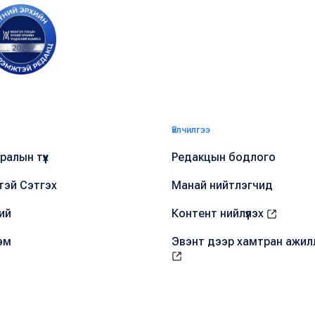
Үйлчилгээ
алын түүх
Редакцын бодлого
тэй Сэтгэх
Манай нийтлэгчид
ий
Контент нийлүүлэх
эм
Эвэнт дээр хамтран ажил