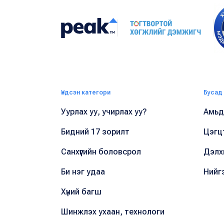
Үндсэн категори
Бусад
Уурлах уу, учирлах уу?
Амьдр
Бидний 17 зорилт
Цэгц
Санхүүгийн боловсрол
Дэлх
Би нэг удаа
Нийг
Хүний багш
Шинжлэх ухаан, технологи