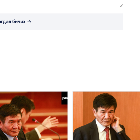
эгдэл бичих