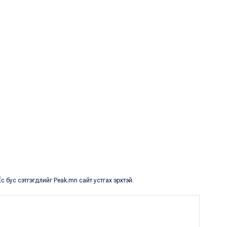
с бус сэтгэгдлийг Peak.mn сайт устгах эрхтэй.