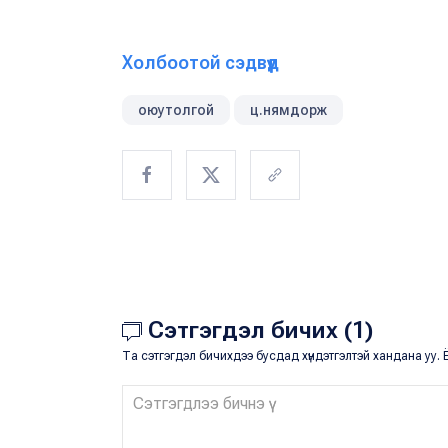
Холбоотой сэдвүүд
оюутолгой
ц.нямдорж
Сэтгэгдэл бичих (1)
Та сэтгэгдэл бичихдээ бусдад хүндэтгэлтэй хандана уу. Ё