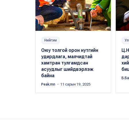
Нийгэм
Ул
Оюу толгой орон нутгийн
Ц.
удирдлага, малчидтай
дар
хамтран тулгамдсан
хий
асуудлыг шийдвэрлэж
би
байна
Б.Б
Peak.mn
・ 11 сарын 19, 2025