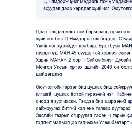
Ц.Нямдорж үүнийг мэдээгүй гэж үү. Мэдэхи
асуудал дээр харддаг хүний нэг. Оюутолго
Цаад талдаа маш том барьцаанд орчихсон. О
хүний нэг бол Ц.Нямдорж гэж боддог. С.Баяр
Үүнийг нэг хүн хийдэг юм биш. Бүхэл бүтэн М
газрын үед МАН 45 суудалтай хэрнээ сөрөг
Харин МАНАН-2-оор Ч.Сайханбилэг Дубайн г
Монгол Улсын хүртэх ашгийг 2048 он болго
шийдэгдлээ.
Оюутолгойн гэрээг бид цуцлах биш сайжруул
ялгаагүй, цуцлах ёстой гэрээний нэг. Кабине
очоод л зурчихсан. Гэхдээ бид ширээний ар
сайжруулах битгий хэл энэ талаар дуугарах ч
Засгийн газрыг огцруулая гэсэн ч гарын үсэ
гэдгийг мэдмэгцээ гадныхан Улаанбаатарт и