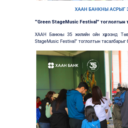
ХААН БАНКНЫ АСРЫГ
“Green StageMusic Festival” тоглолтын
ХААН Банкны 35 жилийн ойн хүрээнд Төв 
StageMusic Festival” тоглолтын тасалбарыг 