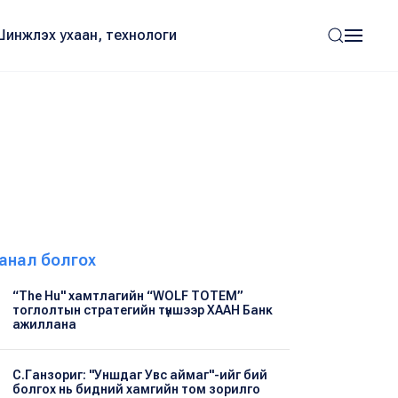
Шинжлэх ухаан, технологи
анал болгох
“The Hu" хамтлагийн “WOLF TOTEM”
тоглолтын стратегийн түншээр ХААН Банк
ажиллана
С.Ганзориг: "Уншдаг Увс аймаг"-ийг бий
болгох нь бидний хамгийн том зорилго