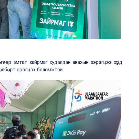
өгөөр амтат зайрмаг худалдан авахын зэрэгцээ хүрд
өтөлбөрт оролцох боломжтой.