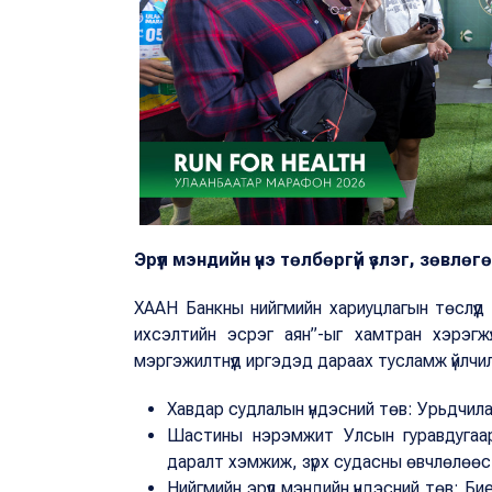
Эрүүл мэндийн үнэ төлбөргүй үзлэг, зөвлөг
ХААН Банкны нийгмийн хариуцлагын төслүүд
ихсэлтийн эсрэг аян”-ыг хамтран хэрэгжүү
мэргэжилтнүүд иргэдэд дараах тусламж үйлчилгэ
Хавдар судлалын үндэсний төв: Урьдчила
Шастины нэрэмжит Улсын гуравдугаа
даралт хэмжиж, зүрх судасны өвчлөлөөс
Нийгмийн эрүүл мэндийн үндэсний төв: Б