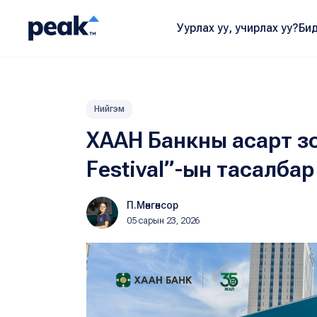
Уурлах уу, учирлах уу?
Бид
Нийгэм
ХААН Банкны асарт зо
Festival”-ын тасалбар
П.Мөнгөнсор
05 сарын 23, 2026