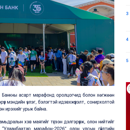
3
4
5
АН Банкны асарт марафонд оролцогчид болон хөгжөөн
рүүл мэндийн үзлэг, бэлэгтэй идэвхжүүлэлт, сонирхолтой
цэн ирэхийг урьж байна.
мьдралын хэв маягийг түгээн дэлгэрүүлж, олон нийтийг
“Улаанбаатар марафон-2026” олон улсын гүйлтийн