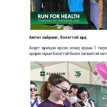
Амтат зайрмаг, бэлэгтэй хүрд
Асарт хүрэлцэн ирсэн зочид ердөө 1 төгр
эргүүлэн гарын бэлэгтэй болох хөгжилтэй х