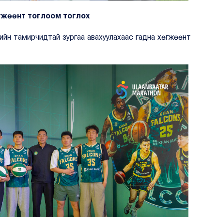
гжөөнт тоглоом тоглох
ийн тамирчидтай зургаа авахуулахаас гадна хөгжөөнт