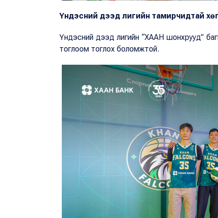
Үндэсний дээд лигийн тамирчидтай хө
Үндэсний дээд лигийн “ХААН шонхрууд” баг
тоглоом тоглох боломжтой.