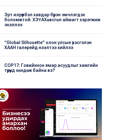
Эрт илрүүлбэл хавдар бүрэн эмчлэгдэх
боломжтой: ХЭҮА​Хөвсгөл аймагт хэрэгжиж
эхэллээ
“Global Silhouette” олон улсын үзэсгэлэн
ХААН галерейд нээлтээ хийлээ
COP17: Говийнхон ямар асуудлыг хамгийн
түрүүнд хөндөж байна вэ?