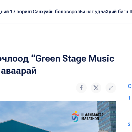
ний 17 зорилт
Санхүүгийн боловсрол
Би нэг удаа
Хүний багш
члоод “Green Stage Music
 аваарай
С
1
2