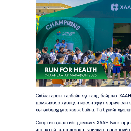
Сүхбаатарын талбайн зүүн талд байрлах ХА
дэмжихээр хүрэлцэн ирсэн хүмүүст зориулсан э
хөтөлбөрүүд үргэлжилж байна. Та бүхнийг хүрэл
Спортын өсөлтийг дэмжигч ХААН Банк эрүүл а
идэвхтэй хөдөлгөөнд уриалан өнөөдрийн 