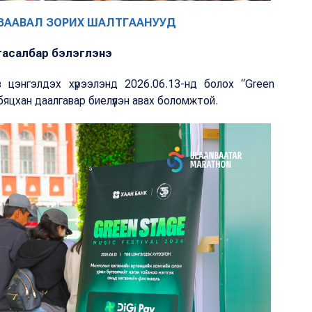
 ЗААВАЛ ЗОРИХ ШАЛТГААНУУД
 тасалбар бэлэглэнэ
цэнгэлдэх хүрээлэнд 2026.06.13-нд болох “Green
бяцхан даалгавар биелүүлэн авах боломжтой.