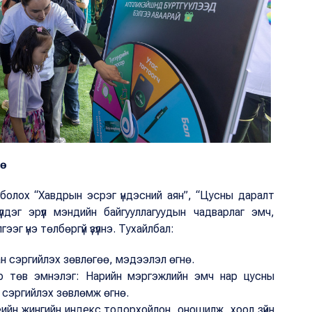
өө
 болох “Хавдрын эсрэг үндэсний аян”, “Цусны даралт
лдэг эрүүл мэндийн байгууллагуудын чадварлаг эмч,
эг үнэ төлбөргүй үзүүлнэ. Тухайлбал:
н сэргийлэх зөвлөгөө, мэдээлэл өгнө.
р төв эмнэлэг: Нарийн мэргэжлийн эмч нар цусны
 сэргийлэх зөвлөмж өгнө.
иеийн жингийн индекс тодорхойлон, оношилж, хоол зүйн