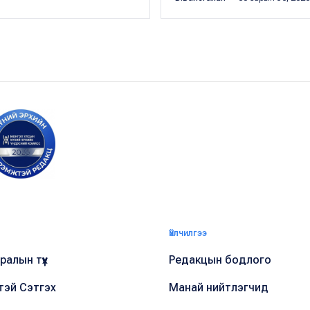
Үйлчилгээ
алын түүх
Редакцын бодлого
тэй Сэтгэх
Манай нийтлэгчид