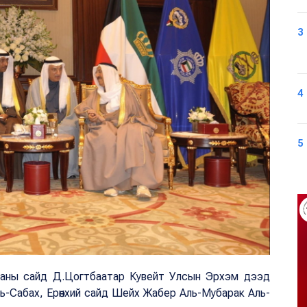
3
4
5
ааны сайд Д.Цогтбаатар Кувейт Улсын Эрхэм дээд
-Сабах, Ерөнхий сайд Шейх Жабер Аль-Мубарак Аль-