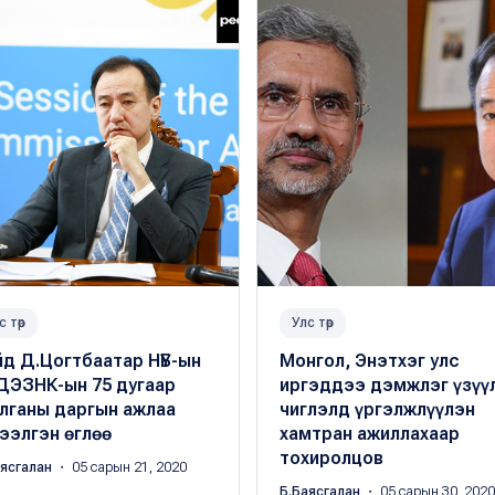
с төр
Улс төр
д Д.Цогтбаатар НҮБ-ын
Монгол, Энэтхэг улс
ДЭЗНК-ын 75 дугаар
иргэддээ дэмжлэг үзүү
улганы даргын ажлаа
чиглэлд үргэлжлүүлэн
ээлгэн өглөө
хамтран ажиллахаар
тохиролцов
аясгалан
・ 05 сарын 21, 2020
Б.Баясгалан
・ 05 сарын 30, 2020