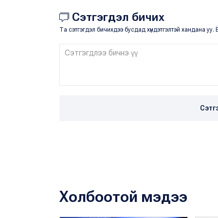
Сэтгэгдэл бичих
Та сэтгэгдэл бичихдээ бусдад хүндэтгэлтэй хандана уу. Ё
Сэтг
Холбоотой мэдээ