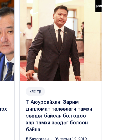
Улс төр
Улс төр
Т.Аюурсайхан: Зарим
Гадаад ха
лэх
дипломат төлөөлөгч тамхи
Д.Цогтбаа
зөөдөг байсан бол одоо
айлчилж б
хар тамхи зөөдөг болсон
peak.mn
・ 04 
байна
Б.Баясгалан
・ 06 сарын 12, 2019