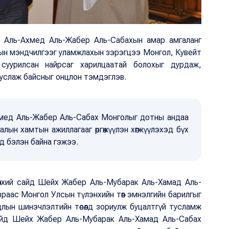
Аль-Ахмед Аль-Жабер Аль-Сабахын амар амгаланг
лгын мэндчилгээг уламжлахын зэрэгцээ Монгол, Кувейт
суурилсан найрсаг харилцаатай болохыг дурдаж,
туслаж байсныг онцлон тэмдэглэв.
мед Аль-Жабер Аль-Сабах Монголыг дотны андаа
талын хамтын ажиллагааг өргөжүүлэн хөгжүүлэхэд бүх
д бэлэн байна гэжээ.
өнхий сайд Шейх Жабер Аль-Мубарак Аль-Хамад Аль-
зраас Монгол Улсын түлэнхийн төв эмнэлгийн барилгыг
длын шинэчлэлтийн төсөлд зориулж буцалтгүй тусламж
 сайд Шейх Жабер Аль-Мубарак Аль-Хамад Аль-Сабах