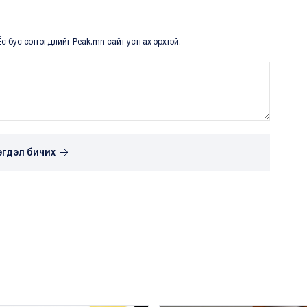
с бус сэтгэгдлийг Peak.mn сайт устгах эрхтэй.
эгдэл бичих