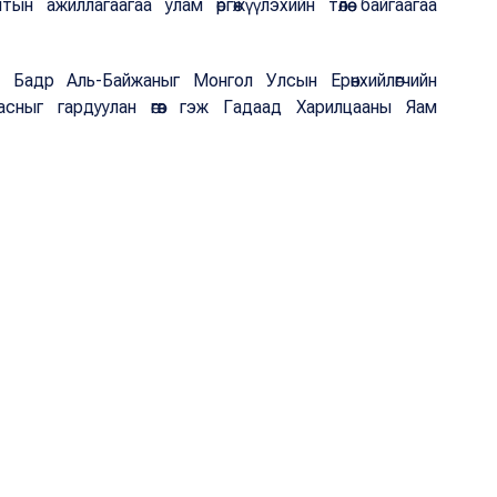
н ажиллагаагаа улам өргөжүүлэхийн төлөө байгаагаа
Бадр Аль-Байжаныг Монгол Улсын Ерөнхийлөгчийн
асныг гардуулан өгөв гэж Гадаад Харилцааны Яам