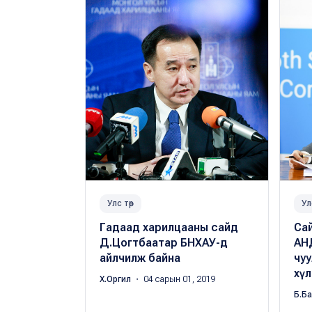
Улс төр
Ул
Гадаад харилцааны сайд
Сай
Д.Цогтбаатар БНХАУ-д
АН
айлчилж байна
чу
хүл
Х.Оргил
・ 04 сарын 01, 2019
Б.Б