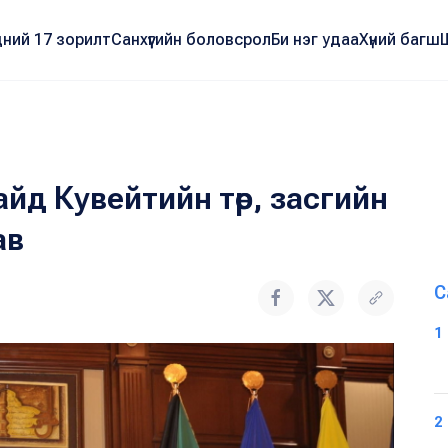
ний 17 зорилт
Санхүүгийн боловсрол
Би нэг удаа
Хүний багш
йд Кувейтийн төр, засгийн
ав
С
1
2