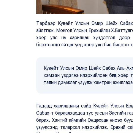
Тэрбээр Кувейт Улсын Эмир Шейх Сабах 
айлтгаж, Монгол Улсын Ерөнхийлөгч Х.Батту
хоёр улс нь харилцан хүндэтгэл дээр 
бэрхшээлтэй цаг үед хоёр улс бие биедээ 
Кувейт Улсын Эмир Шейх Сабах Аль-Ах
хэмээн үздэгээ илэрхийлсэн бөгөөд хоёр 
талын дэмжлэг үзүүлж хамтран ажиллаха
Гадаад харилцааны сайд Кувейт Улсын Ер
Сабах-т бараалхахдаа тус улсын Засгийн га
барих, Хэнтий аймгийн Өндөрхаан нисэх буу
үзүүлсэнд талархал илэрхийлэв. Ерөнхий