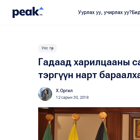
Уурлах уу, учирлах уу?
Бид
Улс төр
Гадаад харилцааны са
тэргүүн нарт бараалх
Х.Оргил
12 сарын 30, 2018