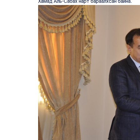
Хамад Аль-Сабах нарт бараалхсан байна.