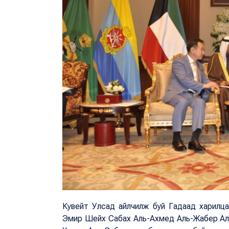
Кувейт Улсад айлчилж буй Гадаад харилц
Эмир Шейх Сабах Аль-Ахмед Аль-Жабер Аль