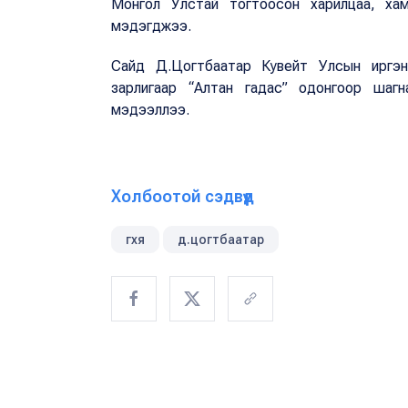
Монгол Улстай тогтоосон харилцаа, хамты
мэдэгджээ.
Сайд Д.Цогтбаатар Кувейт Улсын иргэн 
зарлигаар “Алтан гадас” одонгоор шагн
мэдээллээ.
Холбоотой сэдвүүд
гхя
д.цогтбаатар