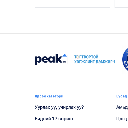
Үндсэн категори
Бусад
Уурлах уу, учирлах уу?
Амьдр
Бидний 17 зорилт
Цэгц