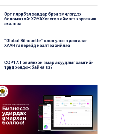
Эрт илрүүлбэл хавдар бүрэн эмчлэгдэх
боломжтой: ХЭҮА​Хөвсгөл аймагт хэрэгжиж
эхэллээ
“Global Silhouette” олон улсын үзэсгэлэн
ХААН галерейд нээлтээ хийлээ
COP17: Говийнхон ямар асуудлыг хамгийн
түрүүнд хөндөж байна вэ?