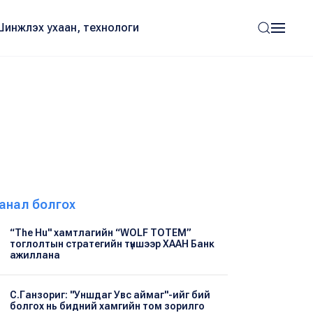
Шинжлэх ухаан, технологи
анал болгох
“The Hu" хамтлагийн “WOLF TOTEM”
тоглолтын стратегийн түншээр ХААН Банк
ажиллана
С.Ганзориг: "Уншдаг Увс аймаг"-ийг бий
болгох нь бидний хамгийн том зорилго