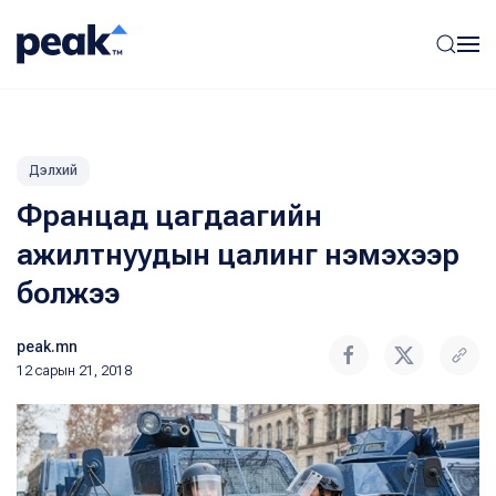
Дэлхий
Францад цагдаагийн
ажилтнуудын цалинг нэмэхээр
болжээ
peak.mn
12 сарын 21, 2018