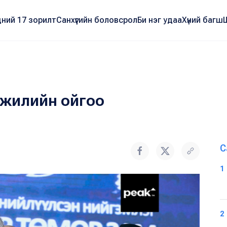
ний 17 зорилт
Санхүүгийн боловсрол
Би нэг удаа
Хүний багш
0 жилийн ойгоо
С
1
2