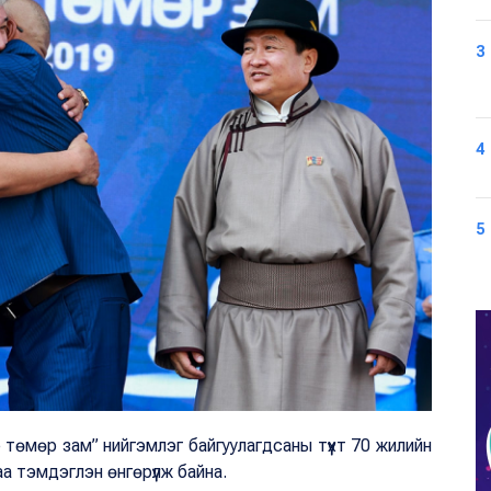
3
4
5
 төмөр зам” нийгэмлэг байгуулагдсаны түүхт 70 жилийн
а тэмдэглэн өнгөрүүлж байна.