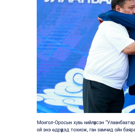
Монгол-Оросын хувь нийлүүлсэн “Улаанбаатар
ой энэ өдрүүдэд тохиож, ган замчид ойн баяра