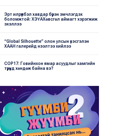
Эрт илрүүлбэл хавдар бүрэн эмчлэгдэх
боломжтой: ХЭҮА​Хөвсгөл аймагт хэрэгжиж
эхэллээ
“Global Silhouette” олон улсын үзэсгэлэн
ХААН галерейд нээлтээ хийлээ
COP17: Говийнхон ямар асуудлыг хамгийн
түрүүнд хөндөж байна вэ?