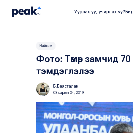
Уурлах уу, учирлах уу?
Бид
Нийгэм
Фото: Төмөр замчид 7
тэмдэглэлээ
Б.Баясгалан
08 сарын 04, 2019