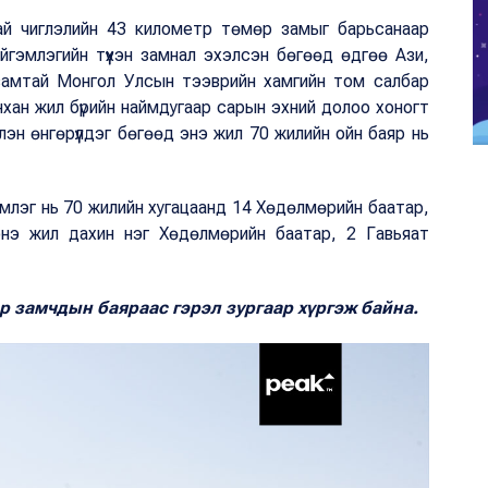
ай чиглэлийн 43 километр төмөр замыг барьсанаар
ийгэмлэгийн түүхэн замнал эхэлсэн бөгөөд өдгөө Ази,
амтай Монгол Улсын тээврийн хамгийн том салбар
хан жил бүрийн наймдугаар сарын эхний долоо хоногт
н өнгөрүүлдэг бөгөөд энэ жил 70 жилийн ойн баяр нь
эмлэг нь 70 жилийн хугацаанд 14 Хөдөлмөрийн баатар,
 энэ жил дахин нэг Хөдөлмөрийн баатар, 2 Гавьяат
р замчдын баяраас гэрэл зургаар хүргэж байна.