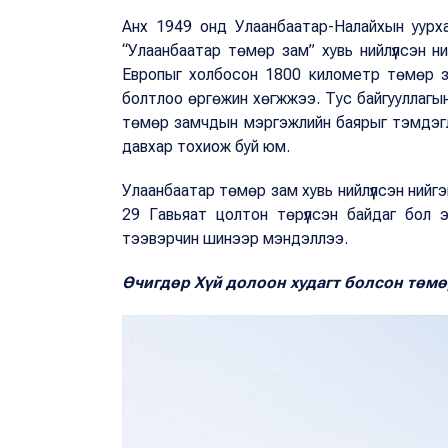
Анх 1949 онд Улаанбаатар-Налайхын уурх
“Улаанбаатар төмөр зам” хувь нийлүүлсэн н
Европыг холбосон 1800 километр төмөр з
болтлоо өргөжин хөгжжээ. Тус байгууллагын
төмөр замчдын мэргэжлийн баярыг тэмдэглэ
давхар тохиож буй юм.
Улаанбаатар төмөр зам хувь нийлүүлсэн нийг
29 Гавьяат цолтон төрүүлсэн байдаг бол
тээвэрчин шинээр мэндэллээ.
Өчигдөр Хүй долоон худагт болсон төмө