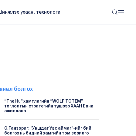
Шинжлэх ухаан, технологи
анал болгох
“The Hu" хамтлагийн “WOLF TOTEM”
тоглолтын стратегийн түншээр ХААН Банк
ажиллана
С.Ганзориг: "Уншдаг Увс аймаг"-ийг бий
болгох нь бидний хамгийн том зорилго