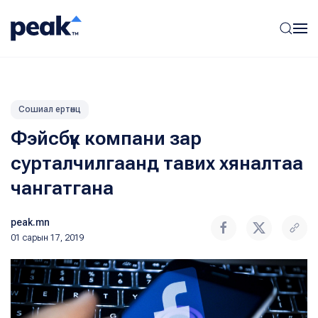
Сошиал ертөнц
Фэйсбүүк компани зар
сурталчилгаанд тавих хяналтаа
чангатгана
peak.mn
01 сарын 17, 2019