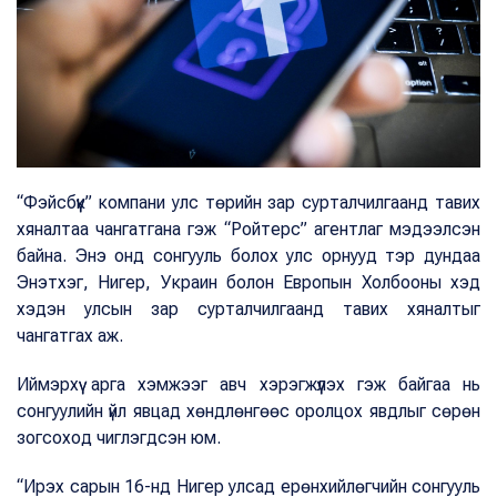
“Фэйсбүүк” компани улс төрийн зар сурталчилгаанд тавих
хяналтаа чангатгана гэж “Ройтерс” агентлаг мэдээлсэн
байна. Энэ онд сонгууль болох улс орнууд тэр дундаа
Энэтхэг, Нигер, Украин болон Европын Холбооны хэд
хэдэн улсын зар сурталчилгаанд тавих хяналтыг
чангатгах аж.
Иймэрхүү арга хэмжээг авч хэрэгжүүлэх гэж байгаа нь
сонгуулийн үйл явцад хөндлөнгөөс оролцох явдлыг сөрөн
зогсоход чиглэгдсэн юм.
“Ирэх сарын 16-нд Нигер улсад ерөнхийлөгчийн сонгууль