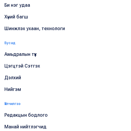
Би нэг удаа
Хүний багш
Шинжлэх ухаан, технологи
Бусад
Амьдралын түүх
Цэгцтэй Сэтгэх
Дэлхий
Нийгэм
Үйлчилгээ
Редакцын бодлого
Манай нийтлэгчид