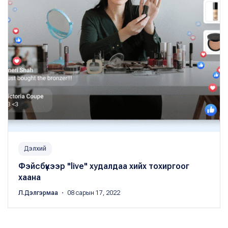
Дэлхий
Фэйсбүүкээр "live" худалдаа хийх тохиргоог
хаана
Л.Дэлгэрмаа
・ 08 сарын 17, 2022