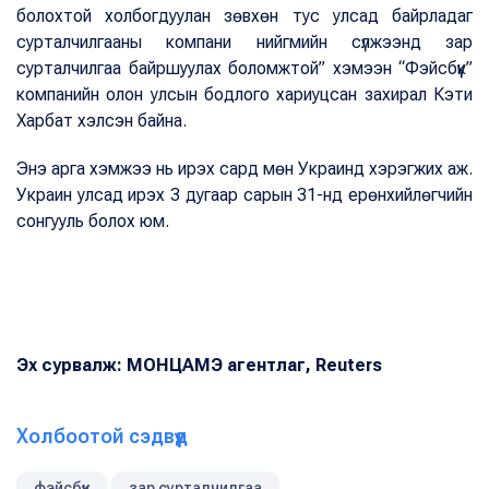
болохтой холбогдуулан зөвхөн тус улсад байрладаг
сурталчилгааны компани нийгмийн сүлжээнд зар
сурталчилгаа байршуулах боломжтой” хэмээн “Фэйсбүүк”
компанийн олон улсын бодлого хариуцсан захирал Кэти
Харбат хэлсэн байна.
Энэ арга хэмжээ нь ирэх сард мөн Украинд хэрэгжих аж.
Украин улсад ирэх 3 дугаар сарын 31-нд ерөнхийлөгчийн
сонгууль болох юм.
Эх сурвалж: МОНЦАМЭ агентлаг, Reuters
Холбоотой сэдвүүд
фэйсбүүк
зар сурталчилгаа