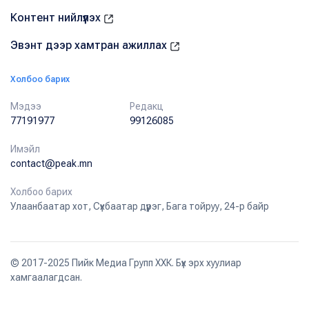
Контент нийлүүлэх
Эвэнт дээр хамтран ажиллах
Холбоо барих
Мэдээ
Редакц
77191977
99126085
Имэйл
contact@peak.mn
Холбоо барих
Улаанбаатар хот, Сүхбаатар дүүрэг, Бага тойруу, 24-р байр
© 2017-2025 Пийк Медиа Групп ХХК. Бүх эрх хуулиар
хамгаалагдсан.