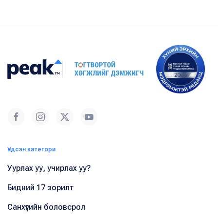
Үндсэн категори
Уурлах уу, учирлах уу?
Бидний 17 зорилт
Санхүүгийн боловсрол