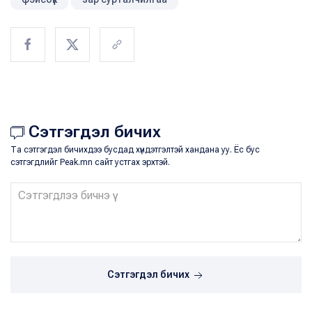
Сэтгэгдэл бичих
Та сэтгэгдэл бичихдээ бусдад хүндэтгэлтэй хандана уу. Ёс бус
сэтгэгдлийг Peak.mn сайт устгах эрхтэй.
Сэтгэгдэл бичих