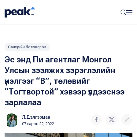
Санхүүгийн боловсрол
Эс энд Пи агентлаг Монгол
Улсын зээлжих зэрэглэлийн
үнэлгээг “B”, төлөвийг
“Тогтвортой” хэвээр үлдээснээ
зарлалаа
Л.Дэлгэрмаа
07 сарын 22, 2022