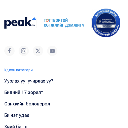
Үндсэн категори
Уурлах уу, учирлах уу?
Бидний 17 зорилт
Санхүүгийн боловсрол
Би нэг удаа
Хүний багш