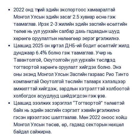
2022 онд түүхий эдийн экспортоос хамааралтай
Монгол Улсын эдийн засаг 2.5 хувиар өснө гэж
таамаглав. Ирэх 2-3 жилийн эдийн засгийн өсөлтийн
төлөв нь уул уурхайн салбар дахь гадаадын шууд
хөрөнгө оруулалтын нөлөөгөөр эерэг үргэлжилнэ.
Цаашид 2025 он хүртэл ДНБ-ий бодит өсөлтийг жилд
дунджаар 6.4% болно гэж таамаглав. Учир нь
Тавантолгой, Оюутолгойн уул уурхайн төслүүдэд
тогтвортой хөрөнгө оруулалт хийгдэх болно. Энэ
оны эхэнд Монгол Улсын Засгийн газраас Рио Тинто
компанитай Оюутолгой төслийн талаарх хэлэлцээр
амжилттай хийгдэж, зардлын хэтрэлттэй холбоотой
холбогдох асуудлууд шийдэгдсэн гэж үзэв.
Цаашид зээлжих зэрэглэл “Тогтвортой” төлөвтэй
байх нь эдийн засгийн сэргэлт хэвийн үргэлжилнэ
гэсэн хүлээлтээс шалтгаалав. Мөн 2022 оноос хойш
Монгол Улсын төсөв, өр, гадаад секторын нөхцөл
байдал сайжирна.