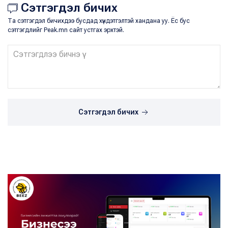
Сэтгэгдэл бичих
Та сэтгэгдэл бичихдээ бусдад хүндэтгэлтэй хандана уу. Ёс бус
сэтгэгдлийг Peak.mn сайт устгах эрхтэй.
Сэтгэгдэл бичих