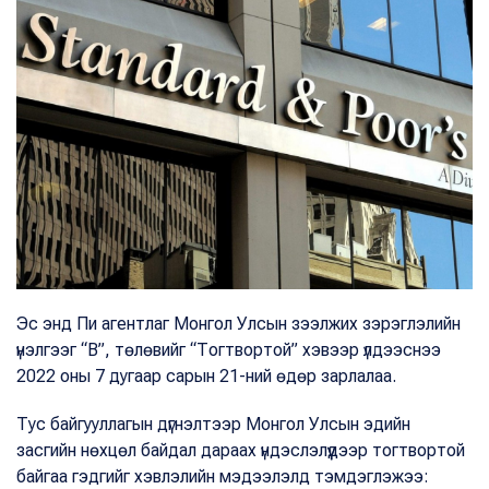
Эс энд Пи агентлаг Монгол Улсын зээлжих зэрэглэлийн
үнэлгээг “B”, төлөвийг “Тогтвортой” хэвээр үлдээснээ
2022 оны 7 дугаар сарын 21-ний өдөр зарлалаа.
Тус байгууллагын дүгнэлтээр Монгол Улсын эдийн
засгийн нөхцөл байдал дараах үндэслэлүүдээр тогтвортой
байгаа гэдгийг хэвлэлийн мэдээлэлд тэмдэглэжээ: