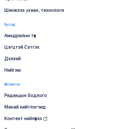
Шинжлэх ухаан, технологи
Бусад
Амьдралын түүх
Цэгцтэй Сэтгэх
Дэлхий
Нийгэм
Үйлчилгээ
Редакцын бодлого
Манай нийтлэгчид
Контент нийлүүлэх