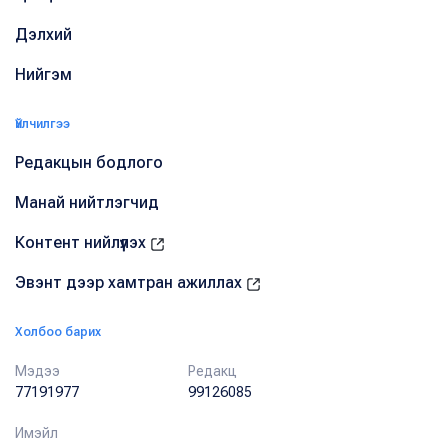
Дэлхий
Нийгэм
Үйлчилгээ
Редакцын бодлого
Манай нийтлэгчид
Контент нийлүүлэх
Эвэнт дээр хамтран ажиллах
Холбоо барих
Мэдээ
Редакц
77191977
99126085
Имэйл