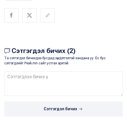
Сэтгэгдэл бичих (2)
Та сэтгэгдэл бичихдээ бусдад хүндэтгэлтэй хандана уу. Ёс бус
сэтгэгдлийг Peak.mn сайт устгах эрхтэй.
Сэтгэгдэл бичих