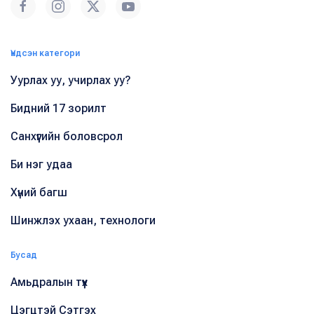
Үндсэн категори
Уурлах уу, учирлах уу?
Бидний 17 зорилт
Санхүүгийн боловсрол
Би нэг удаа
Хүний багш
Шинжлэх ухаан, технологи
Бусад
Амьдралын түүх
Цэгцтэй Сэтгэх