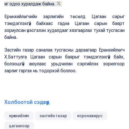
яг одоо хуралдаж байна.
Ерөнхийлөгчийн зарлигийн төсөлд Цагаан сарыг
тэмдэглэхгүй байхаас гадна Цагаан сарын баярт
зориулсан үзэсгэлэн худалдааг хязгаарлах тухай тусгасан
байна.
Засгийн газар саналаа тусгасны дараагаар Ерөнхийлөгч
Х.Баттулга Цагаан сарын баярыг тэмдэглэхгүй байх,
болзошгүй аюулаас урьдчилан сэргийлэх зорилгоор
зарлиг гаргах нь тодорхой боллоо.
Холбоотой сэдвүүд
ерөнхийлөгч
засгийн газар
коронавирус
цагаансар