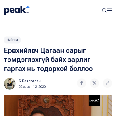
Нийгэм
Ерөнхийлөгч Цагаан сарыг
тэмдэглэхгүй байх зарлиг
гаргах нь тодорхой боллоо
Б.Баясгалан
02 сарын 12, 2020