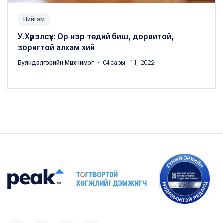
Нийгэм
У.Хүрэлсүх: Ор нэр төдий биш, дорвитой,
зоригтой алхам хий
Буяндэлгэрийн Мөнхчимэг
・ 04 сарын 11, 2022