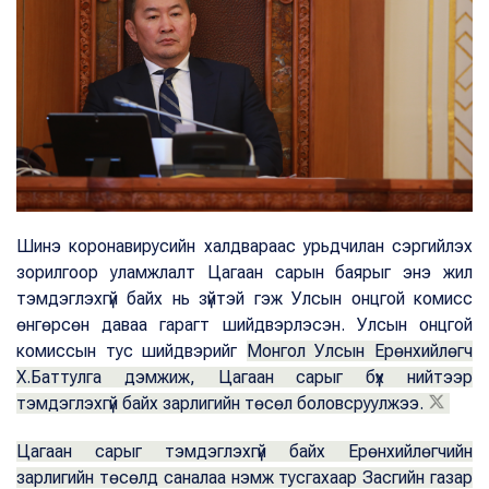
Шинэ коронавирусийн халдвараас урьдчилан сэргийлэх
зорилгоор уламжлалт Цагаан сарын баярыг энэ жил
тэмдэглэхгүй байх нь зүйтэй гэж Улсын онцгой комисс
өнгөрсөн даваа гарагт шийдвэрлэсэн. Улсын онцгой
комиссын тус шийдвэрийг
Монгол Улсын Ерөнхийлөгч
Х.Баттулга дэмжиж, Цагаан сарыг бүх нийтээр
тэмдэглэхгүй байх зарлигийн төсөл боловсруулжээ.
Цагаан сарыг тэмдэглэхгүй байх Ерөнхийлөгчийн
зарлигийн төсөлд саналаа нэмж тусгахаар Засгийн газар