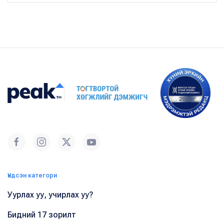
Үндсэн категори
Уурлах уу, учирлах уу?
Бидний 17 зорилт