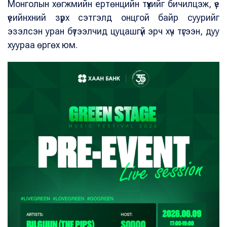
Монголын хөгжмийн ертөнцийн түүхийг бичилцэж, үе
үеийнхний зүрх сэтгэлд онцгой байр суурийг
эзэлсэн уран бүтээлчид цуцашгүй эрч хүч түгээн, дуу
хуураа өргөх юм.