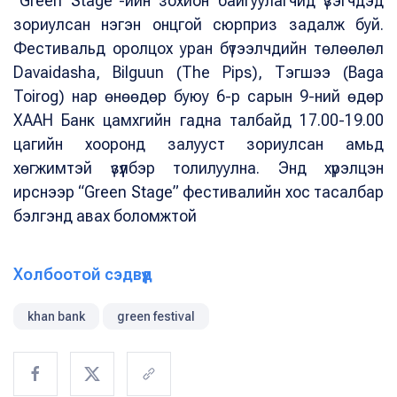
“Green Stage”-ийн зохион байгуулагчид үзэгчдэд
зориулсан нэгэн онцгой сюрприз задалж буй.
Фестивальд оролцох уран бүтээлчдийн төлөөлөл
Davaidasha, Bilguun (The Pips), Тэгшээ (Baga
Toirog) нар өнөөдөр буюу 6-р сарын 9-ний өдөр
ХААН Банк цамхгийн гадна талбайд 17.00-19.00
цагийн хооронд залууст зориулсан амьд
хөгжимтэй үзүүлбэр толилуулна. Энд хүрэлцэн
ирснээр “Green Stage” фестивалийн хос тасалбар
бэлгэнд авах боломжтой
Холбоотой сэдвүүд
khan bank
green festival