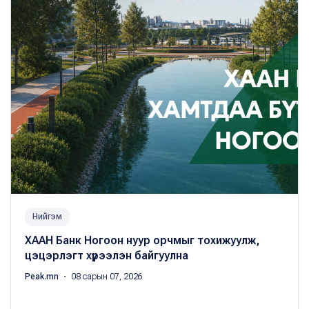
Нийгэм
ХААН Банк Ногоон нуур орчмыг тохижуулж,
цэцэрлэгт хүрээлэн байгуулна
Peak.mn
・ 08 сарын 07, 2026