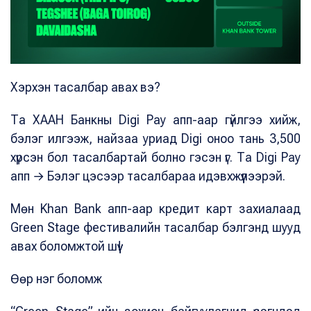
Хэрхэн тасалбар авах вэ?
Та ХААН Банкны Digi Pay апп-аар гүйлгээ хийж,
бэлэг илгээж, найзаа уриад Digi оноо тань 3,500
хүрсэн бол тасалбартай болно гэсэн үг. Та Digi Pay
апп → Бэлэг цэсээр тасалбараа идэвхжүүлээрэй.
Мөн Khan Bank апп-аар кредит карт захиалаад
Green Stage фестивалийн тасалбар бэлгэнд шууд
авах боломжтой шүү!
Өөр нэг боломж