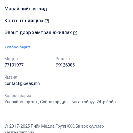
Манай нийтлэгчид
Контент нийлүүлэх
Эвэнт дээр хамтран ажиллах
Холбоо барих
Мэдээ
Редакц
77191977
99126085
Имэйл
contact@peak.mn
Холбоо барих
Улаанбаатар хот, Сүхбаатар дүүрэг, Бага тойруу, 24-р байр
© 2017-2025 Пийк Медиа Групп ХХК. Бүх эрх хуулиар
хамгаалагдсан.