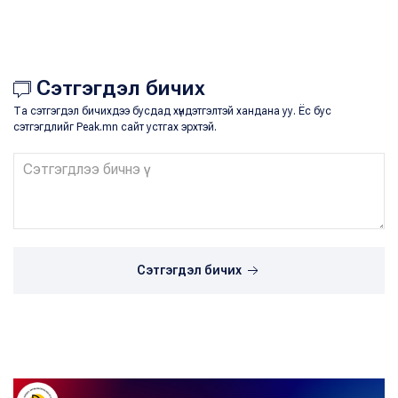
Сэтгэгдэл бичих
Та сэтгэгдэл бичихдээ бусдад хүндэтгэлтэй хандана уу. Ёс бус
сэтгэгдлийг Peak.mn сайт устгах эрхтэй.
Сэтгэгдэл бичих