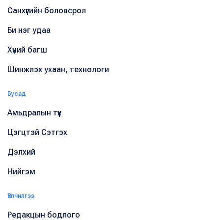
Санхүүгийн боловсрол
Би нэг удаа
Хүний багш
Шинжлэх ухаан, технологи
Бусад
Амьдралын түүх
Цэгцтэй Сэтгэх
Дэлхий
Нийгэм
Үйлчилгээ
Редакцын бодлого