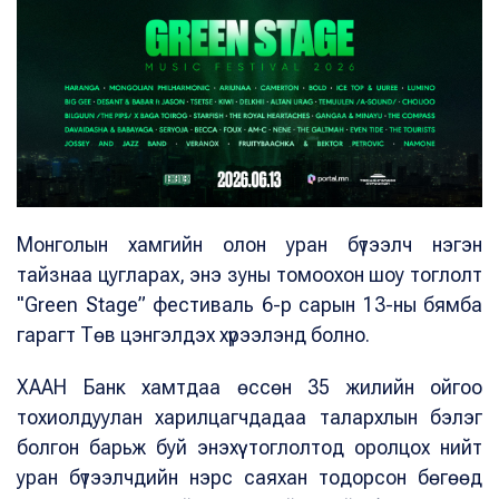
Монголын хамгийн олон уран бүтээлч нэгэн
тайзнаа цугларах, энэ зуны томоохон шоу тоглолт
"Green Stage” фестиваль 6-р сарын 13-ны бямба
гарагт Төв цэнгэлдэх хүрээлэнд болно.
ХААН Банк хамтдаа өссөн 35 жилийн ойгоо
тохиолдуулан харилцагчдадаа талархлын бэлэг
болгон барьж буй энэхүү тоглолтод оролцох нийт
уран бүтээлчдийн нэрс саяхан тодорсон бөгөөд