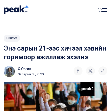
Нийгэм
Энэ сарын 21-ээс хичээл хэвийн
горимоор ажиллаж эхэлнэ
Х.Оргил
09 сарын 08, 2020