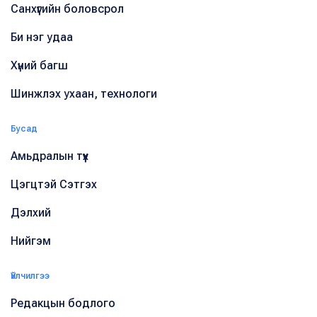
Санхүүгийн боловсрол
Би нэг удаа
Хүний багш
Шинжлэх ухаан, технологи
Бусад
Амьдралын түүх
Цэгцтэй Сэтгэх
Дэлхий
Нийгэм
Үйлчилгээ
Редакцын бодлого