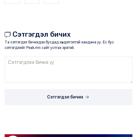
Сэтгэгдэл бичих
Та сэтгэгдэл бичихдээ бусдад хүндэтгэлтэй хандана уу. Ёс бус
сэтгэгдлийг Peak.mn сайт устгах эрхтэй.
Сэтгэгдэл бичих