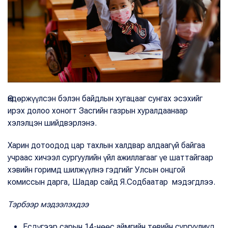
Өндөржүүлсэн бэлэн байдлын хугацааг сунгах эсэхийг
ирэх долоо хоногт Засгийн газрын хуралдаанаар
хэлэлцэн шийдвэрлэнэ.
Харин дотоодод цар тахлын халдвар алдаагүй байгаа
учраас хичээл сургуулийн үйл ажиллагааг үе шаттайгаар
хэвийн горимд шилжүүлнэ гэдгийг Улсын онцгой
комиссын дарга, Шадар сайд Я.Содбаатар мэдэгдлээ.
Тэрбээр мэдээлэхдээ
Есдүгээр сарын 14-нөөс аймгийн төвийн сургуулиуд