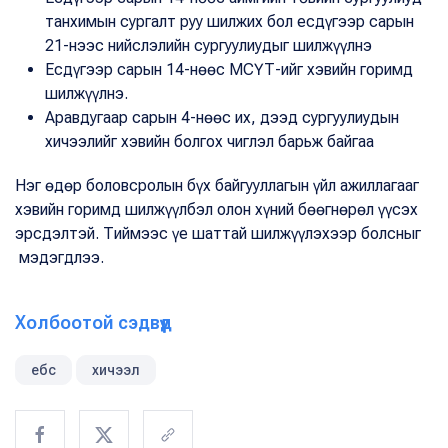
танхимын сургалт руу шилжих бол есдүгээр сарын
21-нээс нийслэлийн сургуулиудыг шилжүүлнэ
Есдүгээр сарын 14-нөөс МСҮТ-ийг хэвийн горимд
шилжүүлнэ.
Аравдугаар сарын 4-нөөс их, дээд сургуулиудын
хичээлийг хэвийн болгох чиглэл барьж байгаа
Нэг өдөр боловсролын бүх байгууллагын үйл ажиллагааг
хэвийн горимд шилжүүлбэл олон хүний бөөгнөрөл үүсэх
эрсдэлтэй. Тиймээс үе шаттай шилжүүлэхээр болсныг
мэдэгдлээ.
Холбоотой сэдвүүд
ебс
хичээл