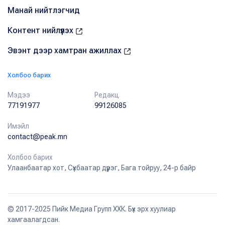
Манай нийтлэгчид
Контент нийлүүлэх
Эвэнт дээр хамтран ажиллах
Холбоо барих
Мэдээ
Редакц
77191977
99126085
Имэйл
contact@peak.mn
Холбоо барих
Улаанбаатар хот, Сүхбаатар дүүрэг, Бага тойруу, 24-р байр
© 2017-2025 Пийк Медиа Групп ХХК. Бүх эрх хуулиар
хамгаалагдсан.