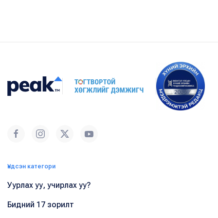
Үндсэн категори
Уурлах уу, учирлах уу?
Бидний 17 зорилт