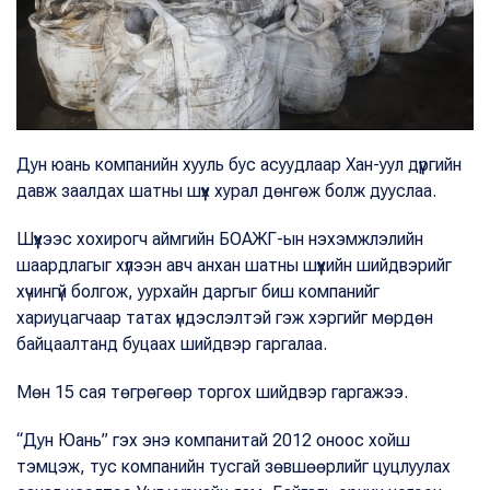
Дун юань компанийн хууль бус асуудлаар Хан-уул дүүргийн
давж заалдах шатны шүүх хурал дөнгөж болж дууслаа.
Шүүхээс хохирогч аймгийн БОАЖГ-ын нэхэмжлэлийн
шаардлагыг хүлээн авч анхан шатны шүүхийн шийдвэрийг
хүчингүй болгож, уурхайн даргыг биш компанийг
хариуцагчаар татах үндэслэлтэй гэж хэргийг мөрдөн
байцаалтанд буцаах шийдвэр гаргалаа.
Мөн 15 сая төгрөгөөр торгох шийдвэр гаргажээ.
“Дун Юань” гэх энэ компанитай 2012 оноос хойш
тэмцэж, тус компанийн тусгай зөвшөөрлийг цуцлуулах