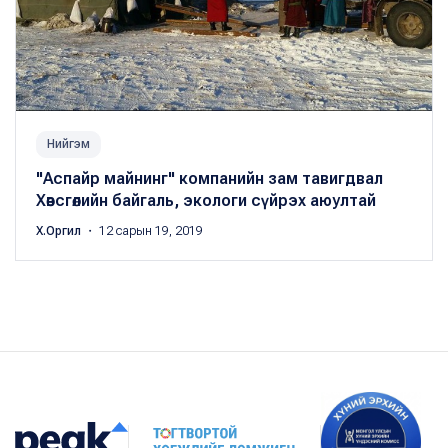
Нийгэм
"Аспайр майнинг" компанийн зам тавигдвал
Хөвсгөлийн байгаль, экологи сүйрэх аюултай
Х.Оргил
・ 12 сарын 19, 2019