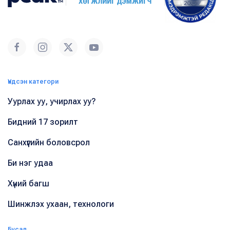
Үндсэн категори
Уурлах уу, учирлах уу?
Бидний 17 зорилт
Санхүүгийн боловсрол
Би нэг удаа
Хүний багш
Шинжлэх ухаан, технологи
Бусад