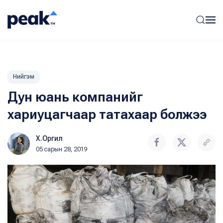
Нийгэм
Дун юань компанийг
хариуцагчаар татахаар болжээ
Х.Оргил
05 сарын 28, 2019