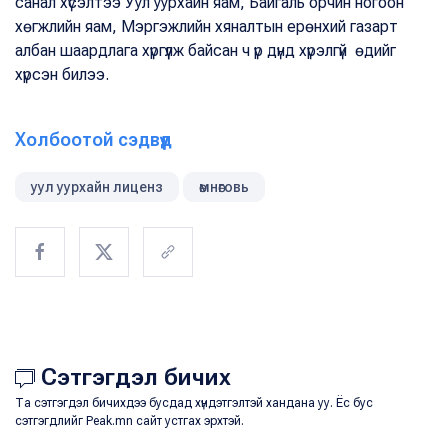
санал хүсэлтээ Уул уурхайн яам, Байгаль орчин ногоон
хөгжлийн яам, Мэргэжлийн хяналтын ерөнхий газарт
албан шаардлага хүргүүлж байсан ч үр дүнд хүрэлгүй өдийг
хүрсэн билээ.
Холбоотой сэдвүүд
уул уурхайн лиценз
өмнөговь
Сэтгэгдэл бичих
Та сэтгэгдэл бичихдээ бусдад хүндэтгэлтэй хандана уу. Ёс бус
сэтгэгдлийг Peak.mn сайт устгах эрхтэй.