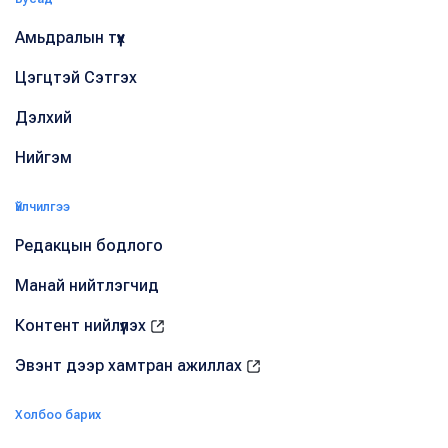
Амьдралын түүх
Цэгцтэй Сэтгэх
Дэлхий
Нийгэм
Үйлчилгээ
Редакцын бодлого
Манай нийтлэгчид
Контент нийлүүлэх
Эвэнт дээр хамтран ажиллах
Холбоо барих