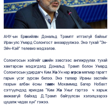
АНУ-ын Ерөнхийлөгч Дональд Трампт итгэхгүй байхыг
Иран улс Умард Солонгост анхааруулжээ. Энэ тухай “Эн-
Эйч-Кэй” телевиз мэдээлэв.
Солонгосын хойгийг цөмийн зэвсгээс ангижруулах тухай
хамтарсан мэдэгдэлд Дональд Трамп болон Умард
Солонгосын удирдагч Ким Жөн Ун нар өнгөрсөн мягмар гарагт
гарын үсэг зурсан билээ. Энэ талаар Ираны засгийн
газрын албан ёсны төлөөлөгч Мохаммад Багер Нобахт
сэтгүүлчдэд ярихдаа “Ким Жөн Уныг гэртээ ч харьж
амжаагүй байхад Д.Трамп байгуулсан хэлэлцээрээ
цуцалж чадах хүн” гэжээ.