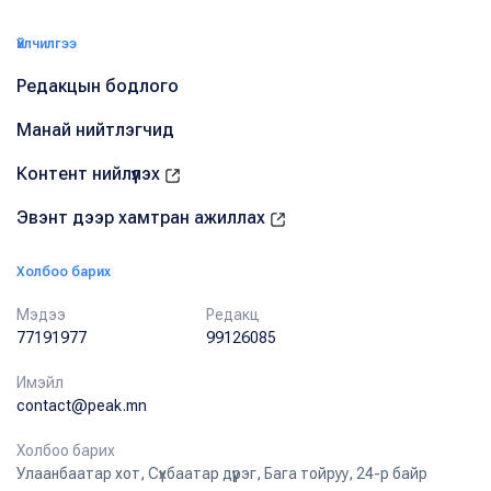
Үйлчилгээ
Редакцын бодлого
Манай нийтлэгчид
Контент нийлүүлэх
Эвэнт дээр хамтран ажиллах
Холбоо барих
Мэдээ
Редакц
77191977
99126085
Имэйл
contact@peak.mn
Холбоо барих
Улаанбаатар хот, Сүхбаатар дүүрэг, Бага тойруу, 24-р байр