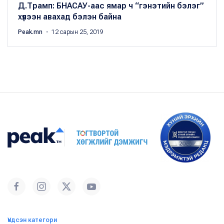
Д.Трамп: БНАСАУ-аас ямар ч “гэнэтийн бэлэг”
хүлээн авахад бэлэн байна
Peak.mn
・ 12 сарын 25, 2019
Үндсэн категори