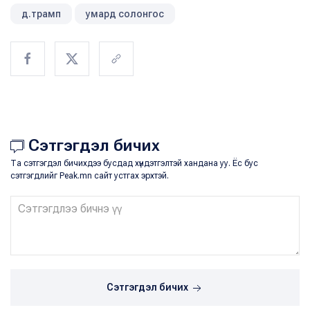
д.трамп
умард солонгос
Сэтгэгдэл бичих
Та сэтгэгдэл бичихдээ бусдад хүндэтгэлтэй хандана уу. Ёс бус
сэтгэгдлийг Peak.mn сайт устгах эрхтэй.
Сэтгэгдэл бичих