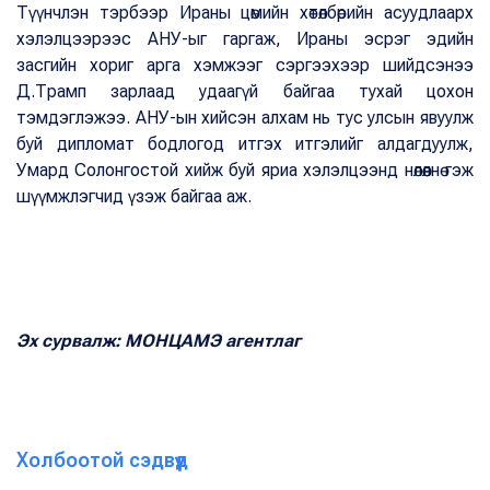
Түүнчлэн тэрбээр Ираны цөмийн хөтөлбөрийн асуудлаарх
хэлэлцээрээс АНУ-ыг гаргаж, Ираны эсрэг эдийн
засгийн хориг арга хэмжээг сэргээхээр шийдсэнээ
Д.Трамп зарлаад удаагүй байгаа тухай цохон
тэмдэглэжээ. АНУ-ын хийсэн алхам нь тус улсын явуулж
буй дипломат бодлогод итгэх итгэлийг алдагдуулж,
Умард Солонгостой хийж буй яриа хэлэлцээнд нөлөөлнө гэж
шүүмжлэгчид үзэж байгаа аж.
Эх сурвалж: МОНЦАМЭ агентлаг
Холбоотой сэдвүүд