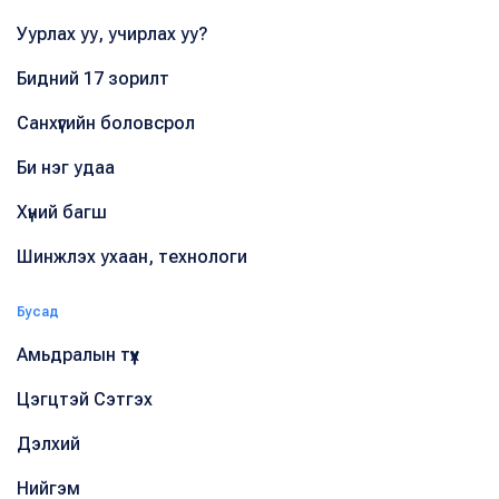
Уурлах уу, учирлах уу?
Бидний 17 зорилт
Санхүүгийн боловсрол
Би нэг удаа
Хүний багш
Шинжлэх ухаан, технологи
Бусад
Амьдралын түүх
Цэгцтэй Сэтгэх
Дэлхий
Нийгэм