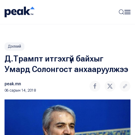
Дэлхий
Д.Трампт итгэхгүй байхыг
Умард Солонгост анхааруулжээ
peak.mn
06 сарын 14, 2018