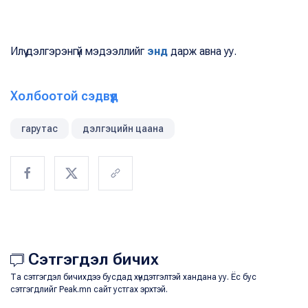
Илүү дэлгэрэнгүй мэдээллийг
энд
дарж авна уу.
Холбоотой сэдвүүд
гарутас
дэлгэцийн цаана
Сэтгэгдэл бичих
Та сэтгэгдэл бичихдээ бусдад хүндэтгэлтэй хандана уу. Ёс бус
сэтгэгдлийг Peak.mn сайт устгах эрхтэй.