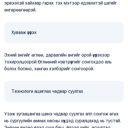
эрвээхэй хайхаар гарах гэх мэтээр идэвхитэй цагийг
өнгөрөөгөөрэй.
Хувааж үзүүлэх
Эхний ангийг өглөө, дараагийн ангийг орой үзүүлэхээр
тохиролцоорой.Өглөөний нэвтрүүлгийг сонгохдоо аль
болох богино, хөнгөн хэлбэрийг сонгоорой.
Технологи ашиглах чадвар суулгах
Үзэж зугаацангаа шинэ чадвар суулгах апп сонгож өгөх
нь сургуулийн өмнөх насны хүүхдэд суралцахад нь тустай.
Зөвхөн видео үзээд суух биш, үйлдэл хийх, асуултад