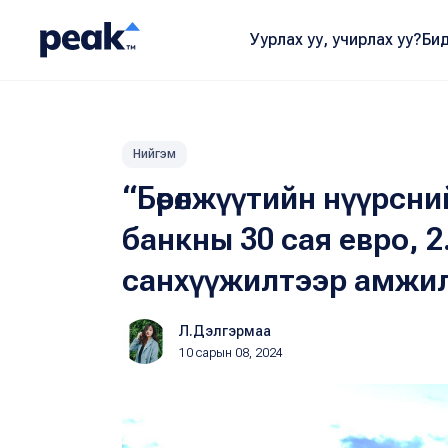
Уурлах уу, учирлах уу?
Бид
Нийгэм
“Бөөрөлжүүтийн нүүрсни
банкны 30 сая евро, 
санхүүжилтээр амжил
Л.Дэлгэрмаа
10 сарын 08, 2024