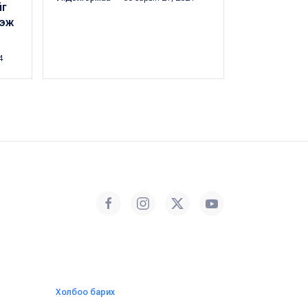
йг
гэж
4
Холбоо барих