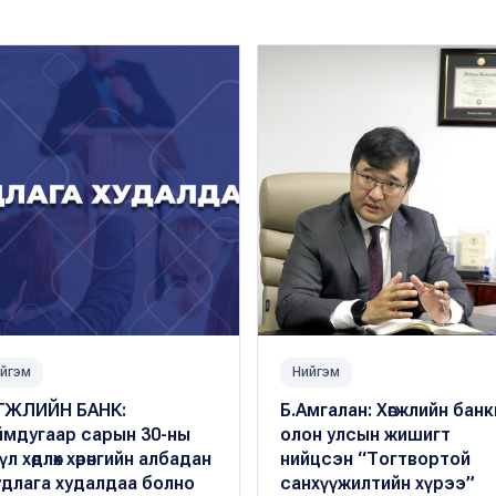
йгэм
Нийгэм
ГЖЛИЙН БАНК:
Б.Амгалан: Хөгжлийн бан
ймдугаар сарын 30-ны
олон улсын жишигт
р үл хөдлөх хөрөнгийн албадан
нийцсэн “Тогтвортой
удлага худалдаа болно
санхүүжилтийн хүрээ”