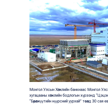
Монгол Улсын Хөгжлийн банкнаас Монгол Улс
хугацааны хөгжлийн бодлогын хүрээнд “Цэцэ
“Бөөрөлжүүтийн нүүрсний уурхай” төсөлд 30 сая