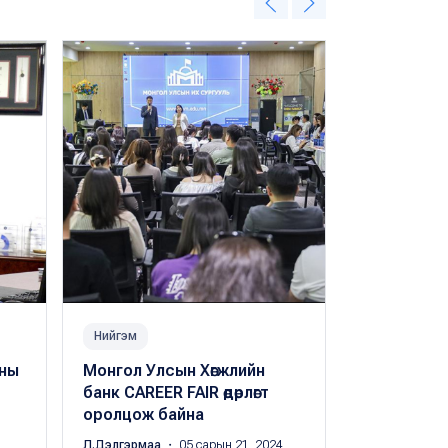
Нийгэм
Нийгэм
кны
Монгол Улсын Хөгжлийн
Монгол Ул
банк CAREER FAIR өдөрлөгт
банкны 13 
оролцож байна
өнөөдөр тохи
Л.Дэлгэрмаа
・ 05 сарын 21, 2024
Л.Дэлгэрмаа