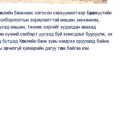
жлийн банкнаас олгосон санхүүжилтээр Бөөрөлжүүтийн
рс олборлолтын зориулалттай машин, механизм,
усад машин, техник зэргийг худалдан авахад
чим хүчний салбарт үүсээд буй хомсдлыг бууруулж, эх
 бүтцэд Хөгжлийн банк хувь нэмрээ оруулаад байна.
ны зөрчилгүй хуваарийн дагуу төлж байгаа юм.