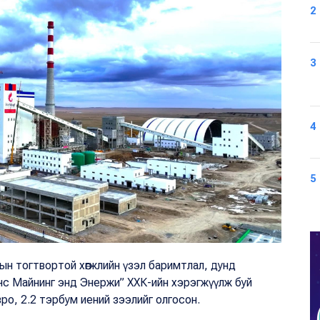
2
3
4
5
ын тогтвортой хөгжлийн үзэл баримтлал, дунд
нс Майнинг энд Энержи” ХХК-ийн хэрэгжүүлж буй
 евро, 2.2 тэрбум иений зээлийг олгосон.