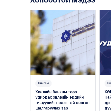
Нийгэм
Ни
Хөгжлийн банкны төлөөлөн
ХӨ
удирдах зөвлөлийн ердийн
На
гишүүнийг нээлттэй сонгон
өдө
шалгаруулах зар
ду