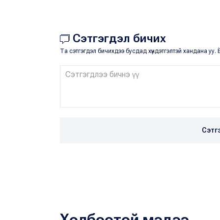
Сэтгэгдэл бичих
Та сэтгэгдэл бичихдээ бусдад хүндэтгэлтэй хандана уу. Ё
Сэтг
Холбоотой мэдээ