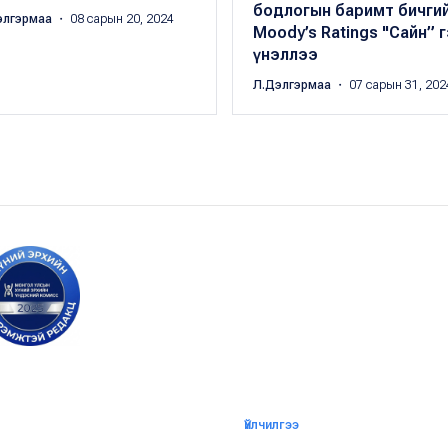
бодлогын баримт бичги
элгэрмаа
・ 08 сарын 20, 2024
Moody’s Ratings "Сайн” 
үнэллээ
Л.Дэлгэрмаа
・ 07 сарын 31, 202
Үйлчилгээ