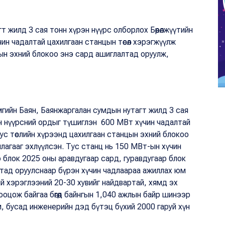
т жилд 3 сая тонн хүрэн нүүрс олборлох Бөөрөлжүүтийн
ин чадалтай цахилгаан станцын төсөл хэрэгжүүлж
цын эхний блокоо энэ сард ашиглалтад оруулж,
мгийн Баян, Баянжаргалан сумдын нутагт жилд 3 сая
рэн нүүрсний ордыг түшиглэн 600 МВт хүчин чадалтай
Тус төслийн хүрээнд цахилгаан станцын эхний блокоо
лагааг эхлүүлсэн. Тус станц нь 150 МВт-ын хүчин
 блок 2025 оны аравдугаар сард, гуравдугаар блок
лтад оруулснаар бүрэн хүчин чадлаараа ажиллах юм
й хэрэглээний 20-30 хувийг найдвартай, хямд эх
цож байгаа бөгөөд байнгын 1,040 ажлын байр шинээр
ам, бусад инженерийн дэд бүтэц бүхий 2000 гаруй хүн