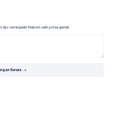
с бус сэтгэгдлийг Peak.mn сайт устгах эрхтэй.
эгдэл бичих