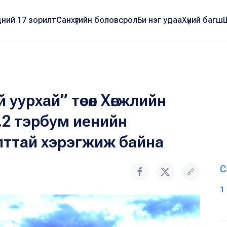
ний 17 зорилт
Санхүүгийн боловсрол
Би нэг удаа
Хүний багш
й уурхай” төсөл Хөгжлийн
2.2 тэрбум иенийн
ттай хэрэгжиж байна
С
1