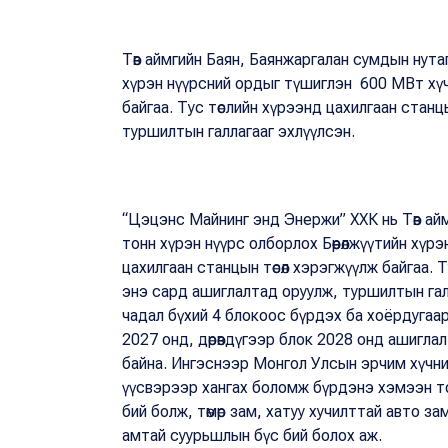
Төв аймгийн Баян, Баянжаргалан сумдын нутаг
хүрэн нүүрсний ордыг түшиглэн 600 МВт хүч
байгаа. Тус төслийн хүрээнд цахилгаан стан
туршилтын галлагааг эхлүүлсэн.
“Цэцэнс Майнинг энд Энержи” ХХК нь Төв ай
тонн хүрэн нүүрс олборлох Бөөрөлжүүтийн хү
цахилгаан станцын төсөл хэрэгжүүлж байгаа. 
энэ сард ашиглалтад оруулж, туршилтын гал
чадал бүхий 4 блокоос бүрдэх ба хоёрдугаар
2027 онд, дөрөвдүгээр блок 2028 онд ашигла
байна. Ингэснээр Монгол Улсын эрчим хүчни
үүсвэрээр хангах боломж бүрдэнэ хэмээн тоо
бий болж, төмөр зам, хатуу хучилттай авто з
амтай суурьшлын бүс бий болох аж.