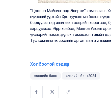
“Цэцэнс Майнинг энд Энержи” компани нь Хөг
нүүрсний уурхайн Хөрс хуулалтын болон нүү
борлуулалтад ашиглах тээврийн хэрэгсэл, б
зарцуулжээ. Өөрөөр хэлбэл, Монгол Улсын эр
үүсвэрийг нэмэгдүүлэх томоохон төслийн дэд
Тус компани нь зээлийн эргэн төлөлтөө хугацаа
Холбоотой сэдвүүд
хөгжлийн банк
хөгжлийн банк2024