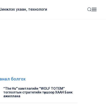
Шинжлэх ухаан, технологи
анал болгох
“The Hu" хамтлагийн “WOLF TOTEM”
тоглолтын стратегийн түншээр ХААН Банк
ажиллана