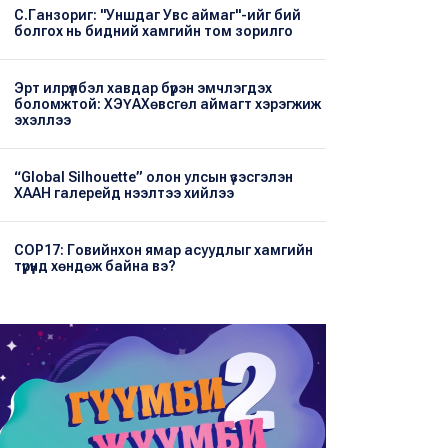
С.Ганзориг: "Уншдаг Увс аймаг"-ийг бий
болгох нь бидний хамгийн том зорилго
Эрт илрүүлбэл хавдар бүрэн эмчлэгдэх
боломжтой: ХЭҮА​Хөвсгөл аймагт хэрэгжиж
эхэллээ
“Global Silhouette” олон улсын үзэсгэлэн
ХААН галерейд нээлтээ хийлээ
COP17: Говийнхон ямар асуудлыг хамгийн
түрүүнд хөндөж байна вэ?