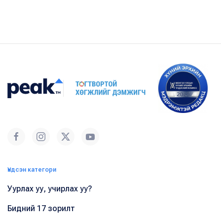
Үндсэн категори
Уурлах уу, учирлах уу?
Бидний 17 зорилт