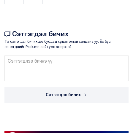
Сэтгэгдэл бичих
Та сэтгэгдэл бичихдээ бусдад хүндэтгэлтэй хандана уу. Ёс бус
сэтгэгдлийг Peak.mn сайт устгах эрхтэй.
Сэтгэгдэл бичих