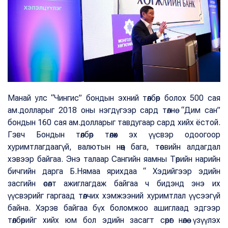
Манай улс “Чингис” бондын эхний төлбөр болох 500 сая
ам.долларыг 2018 оны нэгдүгээр сард төлнө. “Дим сан”
бондын 160 сая ам.долларыг тавдугаар сард хийх ёстой.
Гэвч Бондын төлбөр төлөх эх үүсвэр одоогоор
хуримтлагдаагүй, валютын нөөц бага, төсвийн алдагдал
хэвээр байгаа. Энэ талаар Сангийн яамны Төрийн нарийн
бичгийн дарга Б.Нямаа ярихдаа “ Хэдийгээр эдийн
засгийн өсөлт ажиглагдаж байгаа ч бидэнд энэ их
үүсвэрийг гаргаад төлчих хэмжээний хуримтлал үүсээгүй
байна. Хэрэв байгаа бүх боломжоо ашиглаад эдгээр
төлбөрийг хийх юм бол эдийн засагт сөрөг нөлөө үзүүлэх