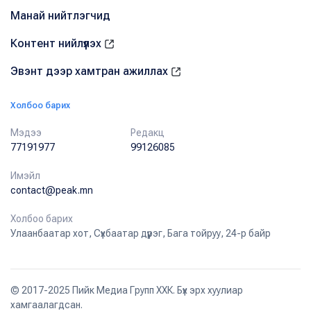
Манай нийтлэгчид
Контент нийлүүлэх
Эвэнт дээр хамтран ажиллах
Холбоо барих
Мэдээ
Редакц
77191977
99126085
Имэйл
contact@peak.mn
Холбоо барих
Улаанбаатар хот, Сүхбаатар дүүрэг, Бага тойруу, 24-р байр
© 2017-2025 Пийк Медиа Групп ХХК. Бүх эрх хуулиар
хамгаалагдсан.