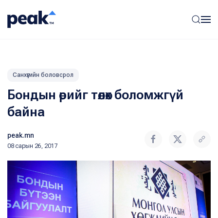
Санхүүгийн боловсрол
Бондын өрийг төлөх боломжгүй
байна
peak.mn
08 сарын 26, 2017