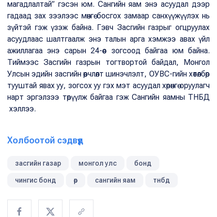
магадлалтай” гэсэн юм. Сангийн яам энэ асуудал дээр
гадаад зах зээлээс мөнгө босгох замаар санхүүжүүлэх нь
зүйтэй гэж үзэж байна. Гэвч Засгийн газрыг огцруулах
асуудлаас шалтгаалж энэ талын арга хэмжээ авах үйл
ажиллагаа энэ сарын 24-өөс зогсоод байгаа юм байна.
Тиймээс Засгийн газрын тогтвортой байдал, Монгол
Улсын эдийн засгийн өөрчлөлт шинэчлэлт, ОУВС-гийн хөтөлбөр
тууштай явах уу, зогсох уу гэх мэт асуудал хөрөнгө оруулагч
нарт эргэлзээ төрүүлж байгаа гэж Сангийн яамны ТНБД
хэллээ.
Холбоотой сэдвүүд
засгийн газар
монгол улс
бонд
чингис бонд
өр
сангийн яам
тнбд