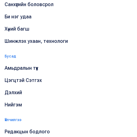
Санхүүгийн боловсрол
Би нэг удаа
Хүний багш
Шинжлэх ухаан, технологи
Бусад
Амьдралын түүх
Цэгцтэй Сэтгэх
Дэлхий
Нийгэм
Үйлчилгээ
Редакцын бодлого