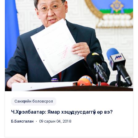
Санхүүгийн боловсрол
Ч.Хүрэлбаатар: Ямар хэцүү дуусдаггүй өр вэ?
Б.Баясгалан
・ 09 сарын 04, 2018