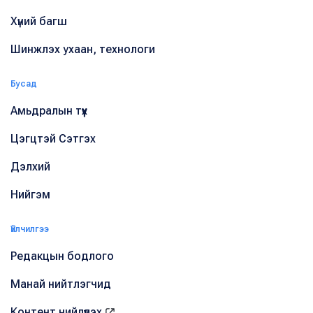
Хүний багш
Шинжлэх ухаан, технологи
Бусад
Амьдралын түүх
Цэгцтэй Сэтгэх
Дэлхий
Нийгэм
Үйлчилгээ
Редакцын бодлого
Манай нийтлэгчид
Контент нийлүүлэх