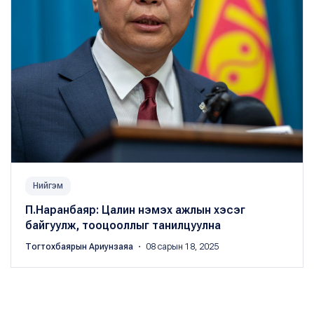
Нийгэм
П.Наранбаяр: Цалин нэмэх ажлын хэсэг
байгуулж, тооцооллыг танилцуулна
Тогтохбаярын Ариунзаяа
・ 08 сарын 18, 2025