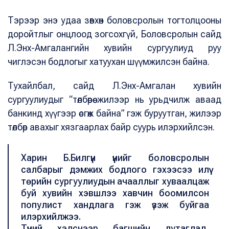
Тэрээр энэ удаа зөвхөн боловсролын тогтолцооны
доройтлыг онцлоод зогсохгүй, Боловсролын сайд
Л.Энх-Амгалангийн хувийн сургуулиуд руу
чиглэсэн бодлогыг хатуухан шүүмжилсэн байна.
Т
ухайлбал, сайд Л.Энх-Амгалан хувийн
сургуулиудыг “төлбөрөө жилээр нь урьдчилж аваад
банкинд хүүгээр өсгөж байна” гэж буруутган, жилээр
төлбөр авахыг хязгаарлах байр суурь илэрхийлсэн.
Харин Б.Билгүүн үүнийг боловсролын
салбарыг дэмжих бодлого гэхээсээ илүү
төрийн сургуулиудын ачааллыг хуваалцаж
буй хувийн хэвшлээ хавчин боомилсон
популист хандлага гэж үзэж буйгаа
илэрхийлжээ.
Түүний хэлснээр багшийн дутагдал,