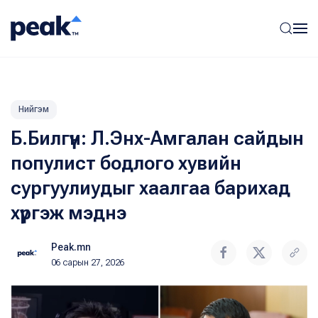
Нийгэм
Б.Билгүүн: Л.Энх-Амгалан сайдын
популист бодлого хувийн
сургуулиудыг хаалгаа барихад
хүргэж мэднэ
Peak.mn
06 сарын 27, 2026