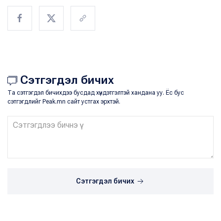
Сэтгэгдэл бичих
Та сэтгэгдэл бичихдээ бусдад хүндэтгэлтэй хандана уу. Ёс бус
сэтгэгдлийг Peak.mn сайт устгах эрхтэй.
Сэтгэгдэл бичих