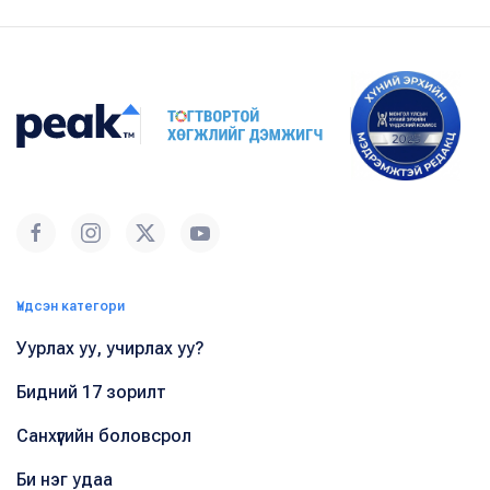
Үндсэн категори
Уурлах уу, учирлах уу?
Бидний 17 зорилт
Санхүүгийн боловсрол
Би нэг удаа