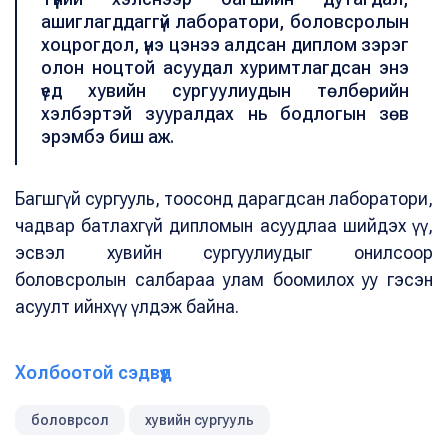
ашиглагддаггүй лаборатори, боловсролын
хоцрогдол, үнэ цэнээ алдсан диплом зэрэг
олон ноцтой асуудал хуримтлагдсан энэ
үед хувийн сургуулиудын төлбөрийн
хэлбэртэй зууралдах нь бодлогын зөв
эрэмбэ биш аж.
Багшгүй сургууль, тоосонд дарагдсан лаборатори,
чадвар батлахгүй дипломын асуудлаа шийдэх үү,
эсвэл хувийн сургуулиудыг онилсоор
боловсролын салбараа улам боомилох уу гэсэн
асуулт ийнхүү үлдэж байна.
Холбоотой сэдвүүд
боловрсол
хувийн сургууль