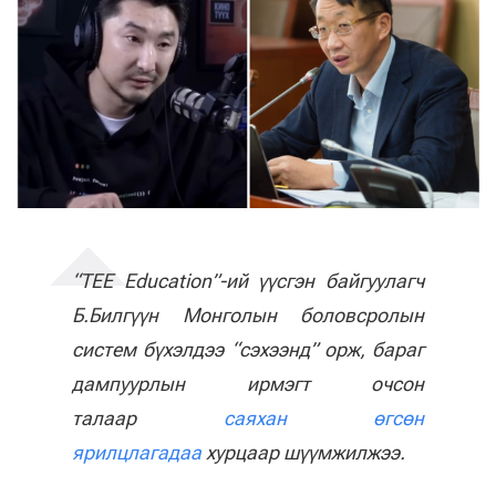
“TEE Education”-ий үүсгэн байгуулагч
Б.Билгүүн Монголын боловсролын
систем бүхэлдээ “сэхээнд” орж, бараг
дампуурлын ирмэгт очсон
талаар
саяхан өгсөн
ярилцлагадаа
хурцаар шүүмжилжээ.