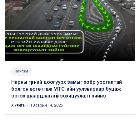
Нийгэм
Нарны гүүрний доогуурх замыг хоёр урсгалтай
болгон өргөтгөж МТС-ийн уулзвараар буцаж
эргэх шаардлагагүй зохицуулалт хийнэ
Х.Уянга
・ 10 сарын 14, 2025