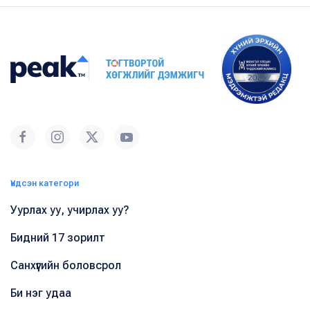
Үндсэн категори
Уурлах уу, учирлах уу?
Бидний 17 зорилт
Санхүүгийн боловсрол
Би нэг удаа