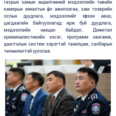
газрын замын хөдөлгөөний мэдээллийн төвийн
камерын хяналтын үйл ажиллагаа, зам тээврийн
ослын дуудлага, мэдээллийг хүлээн авах,
цагдаагийн байгууллагад ирж буй дуудлага,
мэдээллийн нөхцөл байдал, Дижитал
криминалистикийн хэсэг, программ хангамж,
даатгалын систем зэрэгтэй танилцаж, салбарын
төлөөлөлтэй уулзлаа.