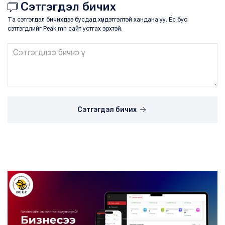
Сэтгэгдэл бичих
Та сэтгэгдэл бичихдээ бусдад хүндэтгэлтэй хандана уу. Ёс бус
сэтгэгдлийг Peak.mn сайт устгах эрхтэй.
Сэтгэгдэл бичих