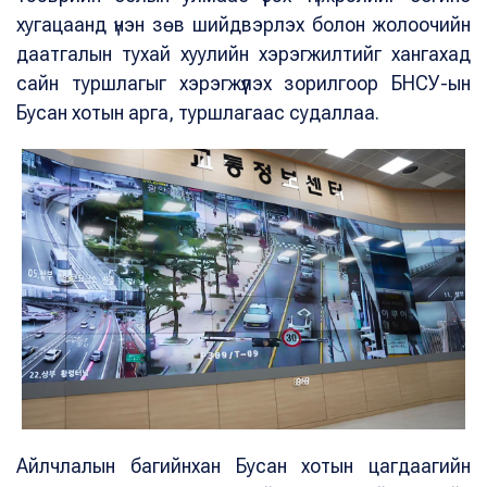
хугацаанд үнэн зөв шийдвэрлэх болон жолоочийн
даатгалын тухай хуулийн хэрэгжилтийг хангахад
сайн туршлагыг хэрэгжүүлэх зорилгоор БНСУ-ын
Бусан хотын арга, туршлагаас судаллаа.
Айлчлалын багийнхан Бусан хотын цагдаагийн