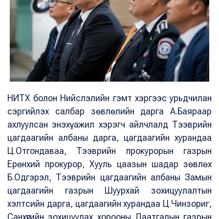
НИТХ болон Нийслэлийн гэмт хэргээс урьдчилан
сэргийлэх салбар зөвлөлийн дарга А.Баяраар
ахлуулсан энэхүү ажил хэрэгч айлчлалд Тээврийн
цагдаагийн албаны дарга, цагдаагийн хурандаа
Ц.Отгондаваа, Тээврийн прокурорын газрын
Ерөнхий прокурор, Хууль цаазын шадар зөвлөх
Б.Одгэрэл, Тээврийн цагдаагийн албаны Замын
цагдаагийн газрын Шуурхай зохицуулалтын
хэлтсийн дарга, цагдаагийн хурандаа Ц.Чинзориг,
Санхүүгийн зохицуулах хорооны Даатгалын газрын