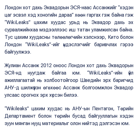
Лондон хот дахь Эквадорын ЭСЯ-наас Ассанжийг “хэдэн
цаг эсвэл хэд хоногийн дараа” хөөн гаргах гэж байна гэж
“WikiLeaks” цахим хуудас урьд нь Эквадор дахь эх
сурвалжийнхаа мэдээллээс иш татан уламжилсан байна.
Тус цахим хуудасны төлөөлөгчийн хэлснээр, Кито болон
Лондон “WikiLeaks”-ийг үндэслэгчийг баривчлах гэрээ
байгуулжээ.
Жулиан Ассанж 2012 оноос Лондон хот дахь Эквадорын
ЭСЯ-нд нуугдаж байгаа юм. “WikiLeaks”-ийн үйл
ажиллагаатай нь холбоотойгоор Шведийн эрх баригчид
АНУ-д шилжүүлэн өгөхөөс Ассанж болгоомжлон Эквадор
улсаас орогнох эрх хүссэн билээ.
“Wikileaks” цахим хуудас нь АНУ-ын Пентагон, Төрийн
Департамент болон төрийн бусад байгууллагын хэдэн
зуун мянган нууц материалыг олон нийтэд дэлгэсэн юм.