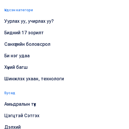
Үндсэн категори
Уурлах уу, учирлах уу?
Бидний 17 зорилт
Санхүүгийн боловсрол
Би нэг удаа
Хүний багш
Шинжлэх ухаан, технологи
Бусад
Амьдралын түүх
Цэгцтэй Сэтгэх
Дэлхий