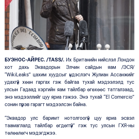
БУЭНОС-АЙРЕС. /TASS/.
Их Британийн нийслэл Лондон
хот дахь Эквадорын Элчин сайдын яам /ЭСЯ/
“WikiLeaks” цахим хуудсыг үндэслэгч Жулиан Ассанжийг
удахгүй хөөн гаргах гэж байгаа тухай мэдээлэлд тус
улсын Гадаад хэргийн яам тайлбар өгөхөөс татгалзаад,
энэ мэдээллийг цуу яриа гэжээ. Энэ тухай “El Comercio”
сонин пүрэв гарагт мэдээлсэн байна.
“Эквадор улс баримт нотолгоогүй цуу яриа эсвэл
таамаглалд тайлбар өгдөггүй” гэж тус улсын ГХЯ-ны
төлөөлөгч мэдэгджээ.