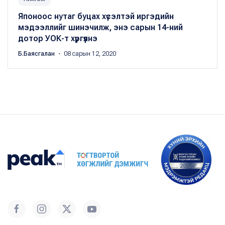
Японоос нутаг буцах хүсэлтэй иргэдийн
мэдээллийг шинэчилж, энэ сарын 14-ний
дотор УОК-т хүргүүлнэ
Б.Баясгалан
・ 08 сарын 12, 2020