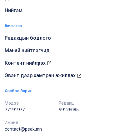
Нийгэм
Үйлчилгээ
Редакцын бодлого
Манай нийтлэгчид
Контент нийлүүлэх
Эвэнт дээр хамтран ажиллах
Холбоо барих
Мэдээ
Редакц
77191977
99126085
Имэйл
contact@peak.mn