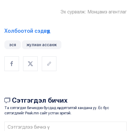
Эх сурвалж: Монцамэ агентлаг
Холбоотой сэдвүүд
эся
жулиан ассанж
Сэтгэгдэл бичих
Та сэтгэгдэл бичихдээ бусдад хүндэтгэлтэй хандана уу. Ёс бус
сэтгэгдлийг Peak.mn сайт устгах эрхтэй.