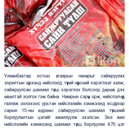
Улаанбаатар хотын агаарын чанарыг сайжруулах
зорилтын хүрээнд нийслэлд түүхий нүүрсний хэрэглээг халж,
сайжруулсан шахмал түлш хэрэглэх болсоор дөрөв дэх
өвөлтэй золгох гэж байна. Намрын сэрүүн орж, нийслэлчүүд
галлаж эхлэхээс урьтан нийслэлийн хэмжээнд есдүгээр
сарын 15-ны өдрөөс сайжруулсан шахмал түлшний
борлуулалтын цэгийг ажиллуулж эхэлсэн. Энэ жил
нийслэлийн хэмжээнд шахмал түлш борлуулах 670 цэг