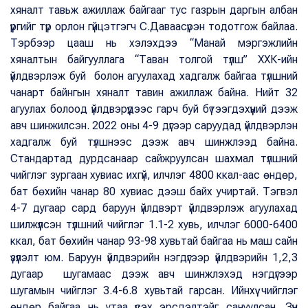
хяналт тавьж ажиллаж байгааг тус газрын даргын албан
үүргийг түр орлон гүйцэтгэгч С.Даваасүрэн тодотгож байлаа.
Тэрбээр цааш нь хэлэхдээ “Манай мэргэжлийн
хяналтын байгууллага “Таван толгой түлш” ХХК-ийн
үйлдвэрлэж буй болон агуулахад хадгалж байгаа түлшний
чанарт байнгын хяналт тавин ажиллаж байна. Нийт 32
агуулах болоод үйлдвэрүүдээс гарч буй бүтээгдэхүүний дээж
авч шинжилсэн. 2022 оны 4-9 дүгээр саруудад үйлдвэрлэн
хадгалж буй түлшнээс дээж авч шинжлээд байна.
Стандартад дурдсанаар сайжруулсан шахмал түлшний
чийглэг зургаан хувиас ихгүй, илчлэг 4800 ккал-аас өндөр,
бат бөхийн чанар 80 хувиас дээш байх учиртай. Тэгвэл
4-7 дугаар сард баруун үйлдвэрт үйлдвэрлэж агуулахад
шилжүүлсэн түлшний чийглэг 1.1-2 хувь, илчлэг 6000-6400
ккал, бат бөхийн чанар 93-98 хувьтай байгаа нь маш сайн
үзүүлэлт юм. Баруун үйлдвэрийн нэгдүгээр үйлдвэрийн 1,2,3
дугаар шугамаас дээж авч шинжлэхэд нэгдүгээр
шугамын чийглэг 3.4-6.8 хувьтай гарсан. Ийнхүү чийглэг
өндөр байгаа нь утаа үүсэх эрсдэлтэйг сануулсан. Зүүн