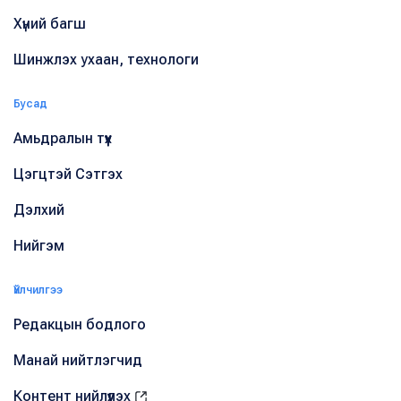
Хүний багш
Шинжлэх ухаан, технологи
Бусад
Амьдралын түүх
Цэгцтэй Сэтгэх
Дэлхий
Нийгэм
Үйлчилгээ
Редакцын бодлого
Манай нийтлэгчид
Контент нийлүүлэх