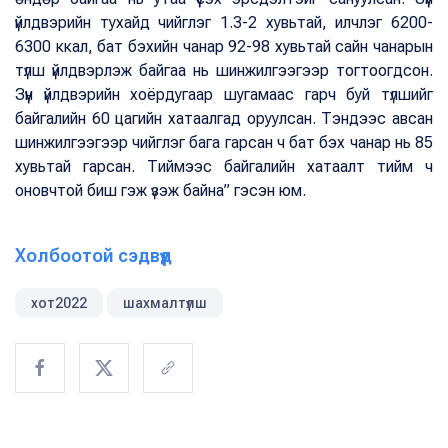
үйлдвэрийн тухайд чийглэг 1.3-2 хувьтай, илчлэг 6200-
6300 ккал, бат бэхийн чанар 92-98 хувьтай сайн чанарын
түлш үйлдвэрлэж байгаа нь шинжилгээгээр тогтоогдсон.
Зүүн үйлдвэрийн хоёрдугаар шугамаас гарч буй түлшийг
байгалийн 60 цагийн хатаалгад оруулсан. Тэндээс авсан
шинжилгээгээр чийглэг бага гарсан ч бат бэх чанар нь 85
хувьтай гарсан. Тиймээс байгалийн хатаалт тийм ч
оновчтой биш гэж үзэж байна” гэсэн юм.
Холбоотой сэдвүүд
хот2022
шахмалтүлш