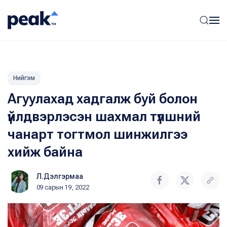
Нийгэм
Агуулахад хадгалж буй болон
үйлдвэрлэсэн шахмал түлшний
чанарт тогтмол шинжилгээ
хийж байна
Л.Дэлгэрмаа
09 сарын 19, 2022