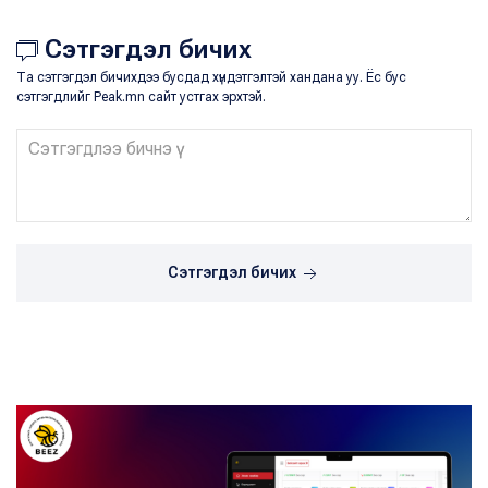
Сэтгэгдэл бичих
Та сэтгэгдэл бичихдээ бусдад хүндэтгэлтэй хандана уу. Ёс бус
сэтгэгдлийг Peak.mn сайт устгах эрхтэй.
Сэтгэгдэл бичих