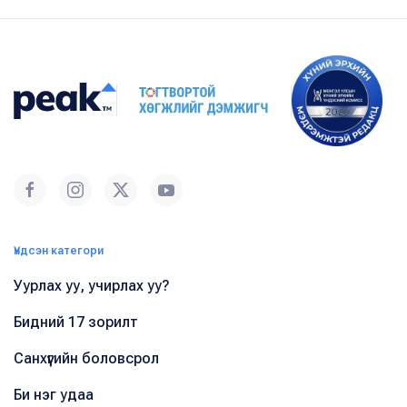
Үндсэн категори
Уурлах уу, учирлах уу?
Бидний 17 зорилт
Санхүүгийн боловсрол
Би нэг удаа