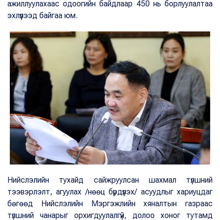
ажиллуулахаас одоогийн байдлаар 450 нь борлуулалтаа
эхлүүлээд байгаа юм.
Нийслэлийн тухайд сайжруулсан шахмал түлшний
тээвэрлэлт, агуулах /нөөц бүрдүүлэх/ асуудлыг хариуцдаг
бөгөөд Нийслэлийн Мэргэжлийн хяналтын газраас
түлшний чанарыг орхигдуулалгүй, долоо хоног тутамд