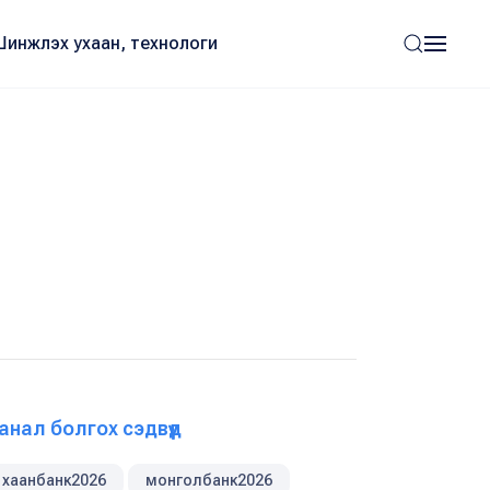
Шинжлэх ухаан, технологи
анал болгох сэдвүүд
хаанбанк2026
монголбанк2026