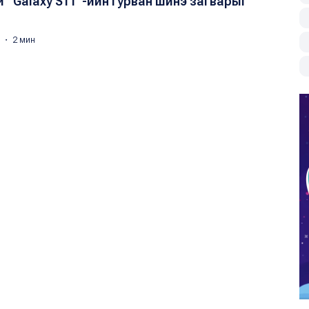
 “Galaxy S11”-ийн гурван шинэ загварыг
0 ・ 2 мин