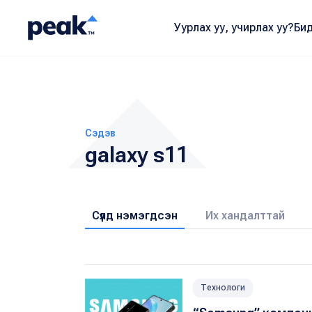
Уурлах уу, учирлах уу?
Бид
Сэдэв
galaxy s11
Сүүлд нэмэгдсэн
Их хандалттай
Технологи