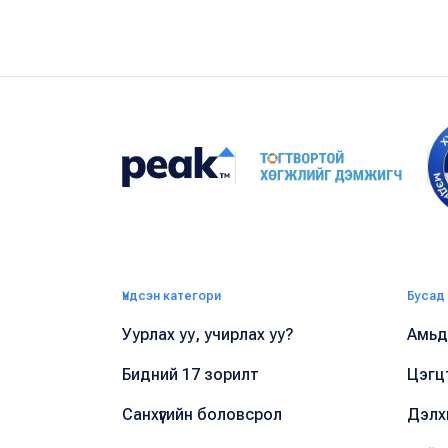
Үндсэн категори
Бусад
Уурлах уу, учирлах уу?
Амьдр
Бидний 17 зорилт
Цэгц
Санхүүгийн боловсрол
Дэлх