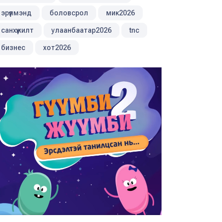
эрүүлмэнд
боловсрол
мик2026
санхүүжилт
улаанбаатар2026
tnc
бизнес
хот2026