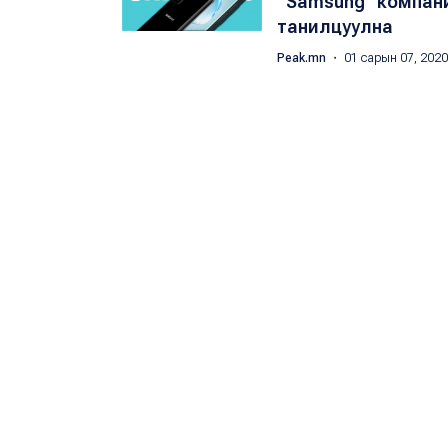
“Samsung” компани
танилцуулна
Peak.mn
・ 01 сарын 07, 202