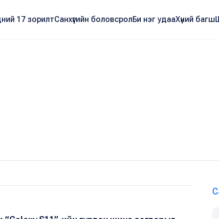
ний 17 зорилт
Санхүүгийн боловсрол
Би нэг удаа
Хүний багш
С