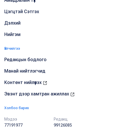
Амьдралын түүх
Цэгцтэй Сэтгэх
Дэлхий
Нийгэм
Үйлчилгээ
Редакцын бодлого
Манай нийтлэгчид
Контент нийлүүлэх
Эвэнт дээр хамтран ажиллах
Холбоо барих
Мэдээ
Редакц
77191977
99126085