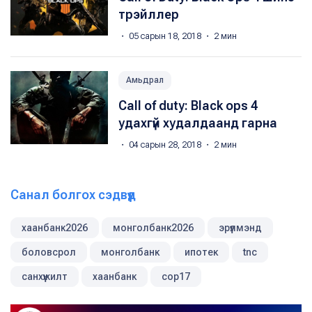
трэйллер
・ 05 сарын 18, 2018 ・ 2 мин
Амьдрал
Call of duty: Black ops 4
удахгүй худалдаанд гарна
・ 04 сарын 28, 2018 ・ 2 мин
Санал болгох сэдвүүд
хаанбанк2026
монголбанк2026
эрүүлмэнд
боловсрол
монголбанк
ипотек
tnc
санхүүжилт
хаанбанк
cop17