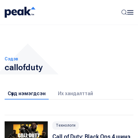
Сэдэв
callofduty
Сүүлд нэмэгдсэн
Их хандалттай
Технологи
Call of Duty: Black Ops 4 шинэ