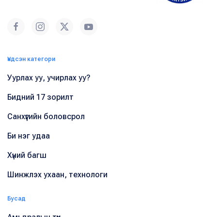
Үндсэн категори
Уурлах уу, учирлах уу?
Бидний 17 зорилт
Санхүүгийн боловсрол
Би нэг удаа
Хүний багш
Шинжлэх ухаан, технологи
Бусад