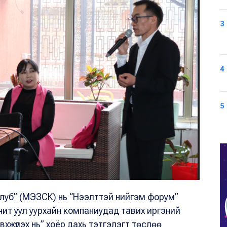
3
4
5
клуб” (МЭЗСК) нь “Нээлттэй нийгэм форум”
ит уул уурхайн компаниудад тавих иргэний
вхжүүлэх нь” хоёр дахь тэтгэлэгт төслөө