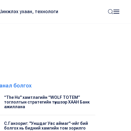
Шинжлэх ухаан, технологи
анал болгох
“The Hu" хамтлагийн “WOLF TOTEM”
тоглолтын стратегийн түншээр ХААН Банк
ажиллана
С.Ганзориг: "Уншдаг Увс аймаг"-ийг бий
болгох нь бидний хамгийн том зорилго