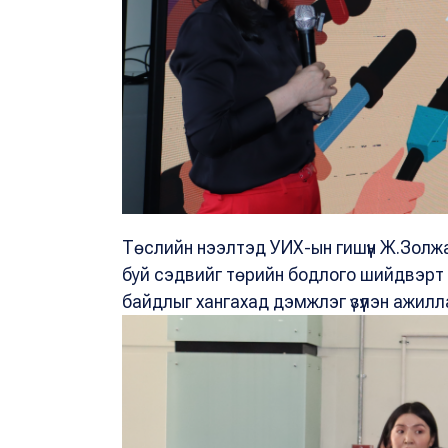
Төслийн нээлтэд УИХ-ын гишүүн Ж.Золжа
буй сэдвийг төрийн бодлого шийдвэрт 
байдлыг хангахад дэмжлэг үзүүлэн ажил