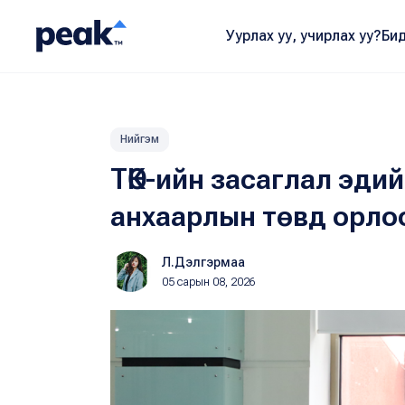
Уурлах уу, учирлах уу?
Бид
Нийгэм
ТӨК-ийн засаглал эди
анхаарлын төвд орло
Л.Дэлгэрмаа
05 сарын 08, 2026