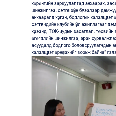
хөрөнгийн зарцуулалтад анхаарах, зас
шинжилгээ, сэтгүүл зүйн бүтээлээр дам
анхааралд хүргэн, бодлогын хэлэлцүүлэг
сэтгүүлчдийн клубийн үйл ажиллагааг дэ
хүрээнд ТӨК-иудын засаглал, төсвийн 
өгөгдлийн шинжилгээ, эрэн сурвалжлах б
асуудалд бодлого боловсруулагчдын а
хэлэлцүүлэг өрнүүлэхийг зорьж байна” гэл