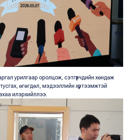
ргал урилгаар оролцож, сэтгүүлчдийн хөндөж
тусгах, өгөгдөл, мэдээллийн хүртээмжтэй
лахаа илэрхийллээ.