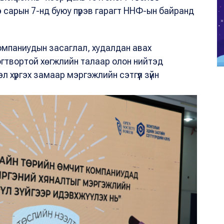
э сарын 7-нд буюу пүрэв гарагт ННФ-ын байранд
 компаниудын засаглал, худалдан авах
гтвортой хөгжлийн талаар олон нийтэд
 хүргэх замаар мэргэжлийн сэтгүүл зүйн