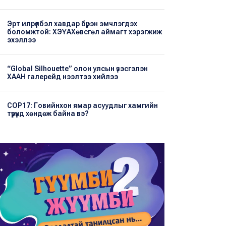
Эрт илрүүлбэл хавдар бүрэн эмчлэгдэх
боломжтой: ХЭҮА​Хөвсгөл аймагт хэрэгжиж
эхэллээ
“Global Silhouette” олон улсын үзэсгэлэн
ХААН галерейд нээлтээ хийлээ
COP17: Говийнхон ямар асуудлыг хамгийн
түрүүнд хөндөж байна вэ?