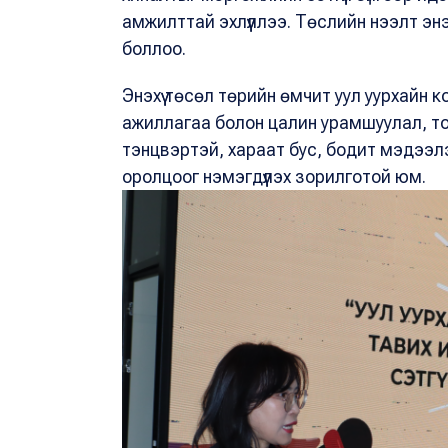
амжилттай эхлүүллээ. Төслийн нээлт эн
боллоо.
Энэхүү төсөл төрийн өмчит уул уурхайн
ажиллагаа болон цалин урамшуулал, то
тэнцвэртэй, хараат бус, бодит мэдээлэл
оролцоог нэмэгдүүлэх зорилготой юм.