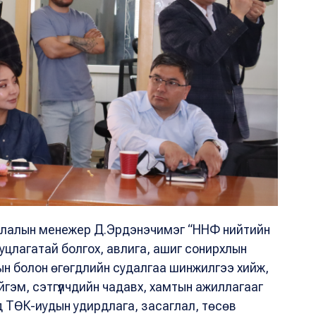
глалын менежер Д.Эрдэнэчимэг “ННФ нийтийн
уцлагатай болгох, авлига, ашиг сонирхлын
ын болон өгөгдлийн судалгаа шинжилгээ хийж,
ийгэм, сэтгүүлчдийн чадавх, хамтын ажиллагааг
энд ТӨК-иудын удирдлага, засаглал, төсөв