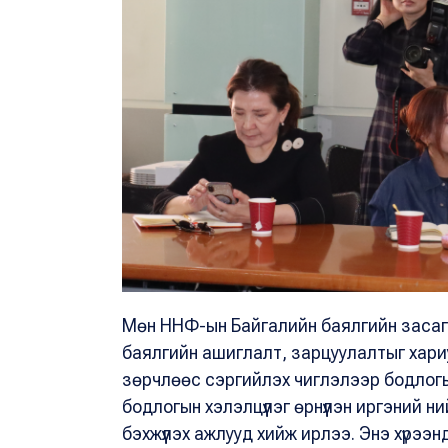
Мөн ННФ-ын Байгалийн баялгийн заса
баялгийн ашиглалт, зарцуулалтыг хари
зөрчлөөс сэргийлэх чиглэлээр бодлог
бодлогын хэлэлцүүлэг өрнүүлэн иргэний н
бэхжүүлэх ажлууд хийж ирлээ. Энэ хүрэ