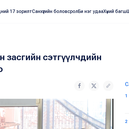
ний 17 зорилт
Санхүүгийн боловсрол
Би нэг удаа
Хүний багш
йн засгийн сэтгүүлчдийн
о
С
1
2