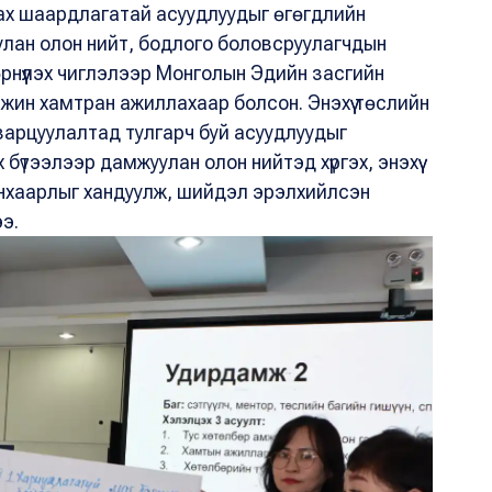
ах шаардлагатай асуудлуудыг өгөгдлийн
жуулан олон нийт, бодлого боловсруулагчдын
 өрнүүлэх чиглэлээр Монголын Эдийн засгийн
мжин хамтран ажиллахаар болсон. Энэхүү төслийн
зарцуулалтад тулгарч буй асуудлуудыг
үтээлээр дамжуулан олон нийтэд хүргэх, энэхүү
нхаарлыг хандуулж, шийдэл эрэлхийлсэн
ээ.