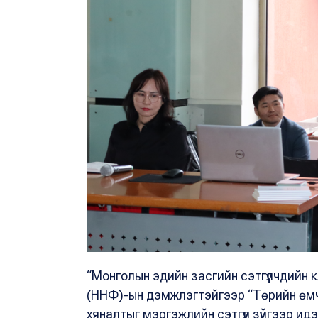
“Монголын эдийн засгийн сэтгүүлчдийн 
(ННФ)-ын дэмжлэгтэйгээр “Төрийн өмч
хяналтыг мэргэжлийн сэтгүүл зүйгээр идэ