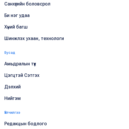
Санхүүгийн боловсрол
Би нэг удаа
Хүний багш
Шинжлэх ухаан, технологи
Бусад
Амьдралын түүх
Цэгцтэй Сэтгэх
Дэлхий
Нийгэм
Үйлчилгээ
Редакцын бодлого