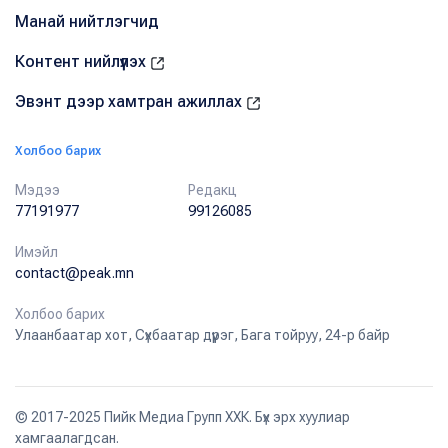
Манай нийтлэгчид
Контент нийлүүлэх
Эвэнт дээр хамтран ажиллах
Холбоо барих
Мэдээ
Редакц
77191977
99126085
Имэйл
contact@peak.mn
Холбоо барих
Улаанбаатар хот, Сүхбаатар дүүрэг, Бага тойруу, 24-р байр
© 2017-2025 Пийк Медиа Групп ХХК. Бүх эрх хуулиар
хамгаалагдсан.