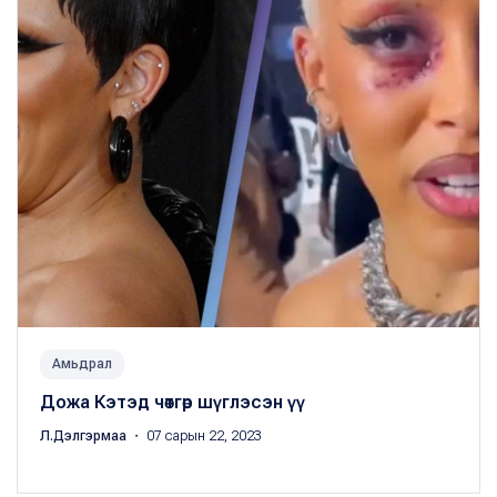
Амьдрал
Дожа Кэтэд чөтгөр шүглэсэн үү
Л.Дэлгэрмаа
・ 07 сарын 22, 2023