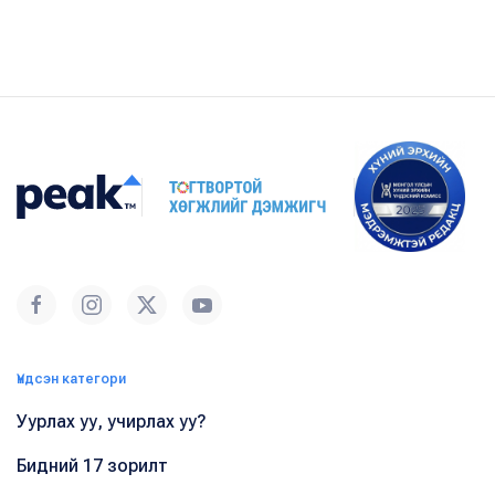
Үндсэн категори
Уурлах уу, учирлах уу?
Бидний 17 зорилт