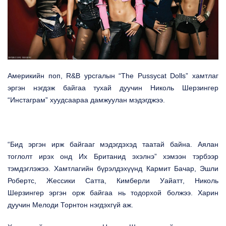
Америкийн
поп
,
R&B урсгалын
“
The Pussycat Dolls
” хамтлаг
эргэн нэгдэж байгаа тухай дуучин Николь Шерзингер
“Инстаграм” хуудсаараа дамжуулан мэдэгджээ.
“Бид эргэн ирж байгааг мэдэгдэхэд таатай байна. Аялан
тоглолт ирэх онд Их Британид эхэлнэ” хэмээн тэрбээр
тэмдэглэжээ.
Хамтлагийн бүрэлдэхүүнд
Кармит Бачар, Эшли
Робертс,
Ж
ессики Сатта, Кимберли Уайатт
,
Николь
Шерзингер
эргэн орж байгаа нь тодорхой болжээ. Харин
дуучин Мелоди Торнтон нэгдэхгүй аж.