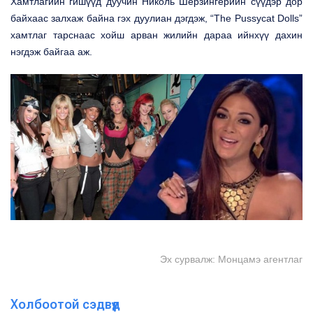
Хамтлагийн гишүүд дуучин
Николь Шерзинге
рийн сүүдэр дор
байхаас залхаж байна гэх дуулиан дэгдэж, “
The Pussycat Dolls
”
хамтлаг тарснаас хойш арван жилийн дараа ийнхүү дахин
нэгдэж байгаа аж.
Эх сурвалж: Монцамэ агентлаг
Холбоотой сэдвүүд