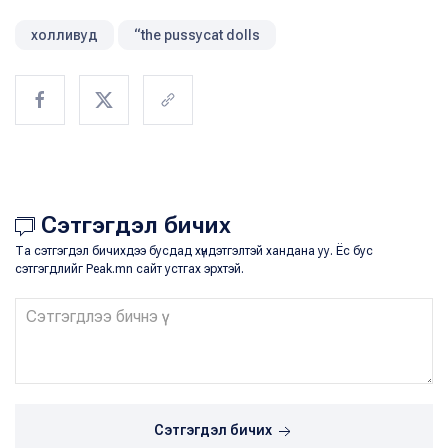
холливуд
“the pussycat dolls
Сэтгэгдэл бичих
Та сэтгэгдэл бичихдээ бусдад хүндэтгэлтэй хандана уу. Ёс бус
сэтгэгдлийг Peak.mn сайт устгах эрхтэй.
Сэтгэгдэл бичих