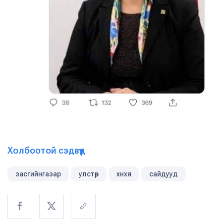
Холбоотой сэдвүүд
засгийнгазар
улстөр
хнхя
сайдууд