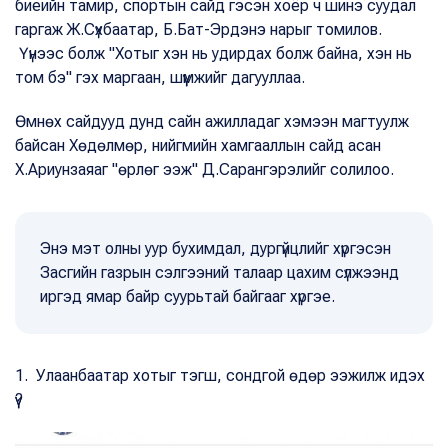
биеийн тамир, спортын сайд гэсэн хоёр ч шинэ суудал
гаргаж Ж.Сүхбаатар, Б.Бат-Эрдэнэ нарыг томилов.
Үүнээс болж "Хотыг хэн нь удирдах болж байна, хэн нь
том бэ" гэх маргаан, шүүмжийг дагууллаа.
Өмнөх сайдууд дунд сайн ажилладаг хэмээн магтуулж
байсан Хөдөлмөр, нийгмийн хамгааллын сайд асан
Х.Ариунзаяаг "өрлөг ээж" Д.Сарангэрэлийг солилоо.
Энэ мэт олны уур бухимдал, дургүйцлийг хүргэсэн
Засгийн газрын сэлгээний талаар цахим сүлжээнд
иргэд ямар байр суурьтай байгааг хүргэе.
1. Улаанбаатар хотыг тэгш, сондгой өдөр ээжилж идэх
үү?