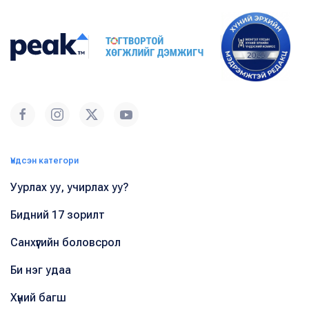
Үндсэн категори
Уурлах уу, учирлах уу?
Бидний 17 зорилт
Санхүүгийн боловсрол
Би нэг удаа
Хүний багш