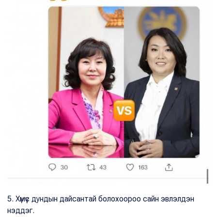
5. Хүмүүс дундын дайсантай болохоороо сайн эвлэлдэн
нэддэг.