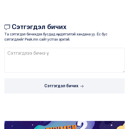
Сэтгэгдэл бичих
Та сэтгэгдэл бичихдээ бусдад хүндэтгэлтэй хандана уу. Ёс бус
сэтгэгдлийг Peak.mn сайт устгах эрхтэй.
Сэтгэгдэл бичих