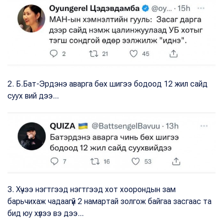
2. Б.Бат-Эрдэнэ аварга бөх шигээ бодоод 12 жил сайд
суух вий дээ...
3. Хүчээ нэгтгээд нэгтгээд хот хоорондын зам
барьчихаж чадаагүй 2 намартай золгож байгаа засгаас та
бид юу хүлээ вэ дээ...