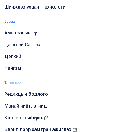
Шинжлэх ухаан, технологи
Бусад
Амьдралын түүх
Цэгцтэй Сэтгэх
Дэлхий
Нийгэм
Үйлчилгээ
Редакцын бодлого
Манай нийтлэгчид
Контент нийлүүлэх
Эвэнт дээр хамтран ажиллах