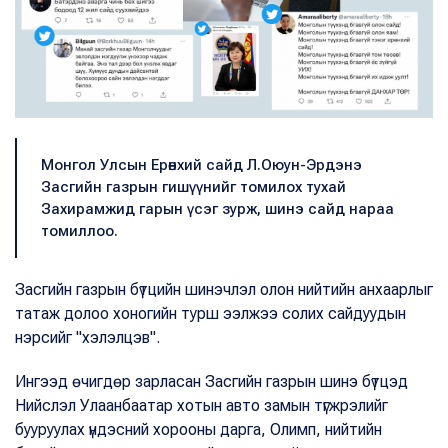
Монгол Улсын Ерөнхий сайд Л.Оюун-Эрдэнэ
Засгийн газрын гишүүнийг томилох тухай
Захирамжид гарын үсэг зурж, шинэ сайд нараа
томиллоо.
Засгийн газрын бүтцийн шинэчлэл олон нийтийн анхаарлыг
татаж долоо хоногийн турш ээлжээ солих сайдуудын
нэрсийг "хэлэлцэв".
Ингээд өчигдөр зарласан Засгийн газрын шинэ бүтцэд
Нийслэл Улаанбаатар хотын авто замын түгжрэлийг
бууруулах үндэсний хорооны дарга, Олимп, нийтийн