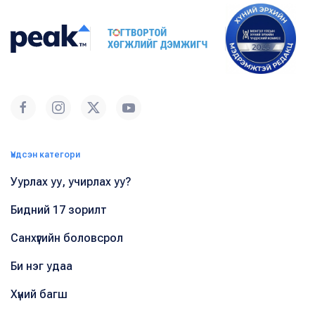
Үндсэн категори
Уурлах уу, учирлах уу?
Бидний 17 зорилт
Санхүүгийн боловсрол
Би нэг удаа
Хүний багш