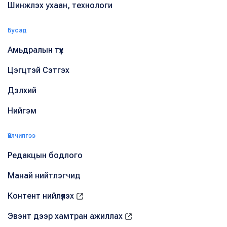
Шинжлэх ухаан, технологи
Бусад
Амьдралын түүх
Цэгцтэй Сэтгэх
Дэлхий
Нийгэм
Үйлчилгээ
Редакцын бодлого
Манай нийтлэгчид
Контент нийлүүлэх
Эвэнт дээр хамтран ажиллах