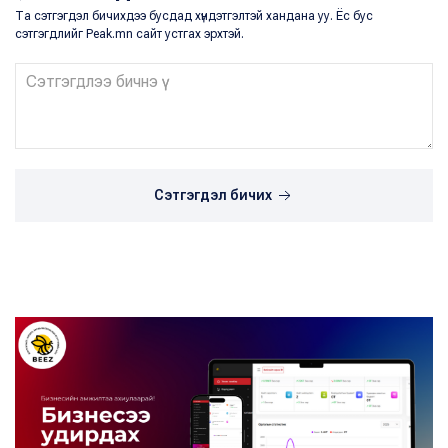
Та сэтгэгдэл бичихдээ бусдад хүндэтгэлтэй хандана уу. Ёс бус
сэтгэгдлийг Peak.mn сайт устгах эрхтэй.
Сэтгэгдэл бичих