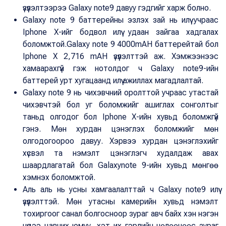
үзүүлэлтээрээ Galaxy note9 давуу гэдгийг харж болно.
Galaxy note 9 баттерейны эзлэх зай нь илүү учраас
Iphone X-ийг бодвол илүү удаан зайгаа хадгалах
боломжтой.Galaxy note 9 4000mAH баттерейтай бол
Iphone X 2,716 mAH үзүүлэлттэй аж. Хэмжээнээс
хамаарахгүй гэж нотолдог ч Galaxy note9-ийн
баттерей урт хугацаанд илүү ажиллах магадлалтай.
Galaxy note 9 нь чихэвчний оролттой учраас утастай
чихэвчтэй бол уг боломжийг ашиглах сонголтыг
таньд олгодог бол Iphone X-ийн хувьд боломжгүй
гэнэ. Мөн хурдан цэнэглэх боломжийг мөн
олгодогоороо давуу. Хэрвээ хурдан цэнэглэхийг
хүсвэл та нэмэлт цэнэглэгч худалдаж авах
шаардлагатай бол Galaxynote 9-ийн хувьд мөнгөө
хэмнэх боломжтой.
Аль аль нь усны хамгаалалттай ч Galaxy note9 илүү
үзүүлэлттэй. Мөн утасны камерийн хувьд нэмэлт
тохиргоог санал болгосноор зураг авч байх хэн нэгэн
нүдээ цавчих юмуу, хэт их гэрлийн нөлөөнөөс зураг