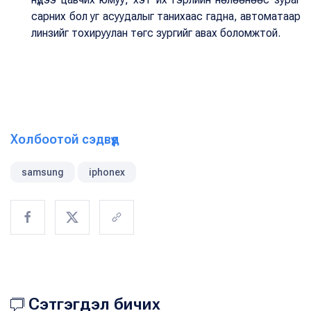
сарних бол уг асуудалыг танихаас гадна, автоматаар
линзийг тохируулан төгс зургийг авах боломжтой.
Холбоотой сэдвүүд
samsung
iphonex
Сэтгэгдэл бичих