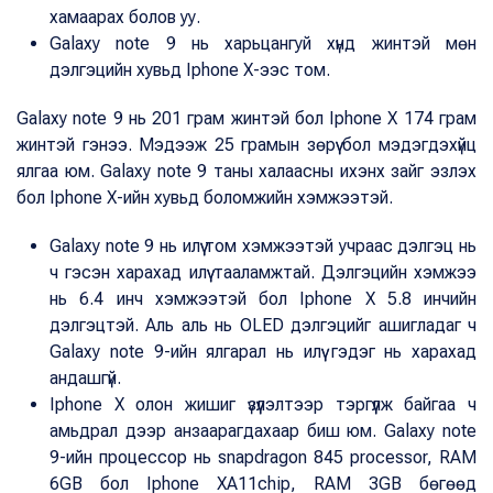
хамаарах болов уу.
Galaxy note 9 нь харьцангуй хүнд жинтэй мөн
дэлгэцийн хувьд Iphone X-ээс том.
Galaxy note 9 нь 201 грам жинтэй бол Iphone X 174 грам
жинтэй гэнээ. Мэдээж 25 грамын зөрүү бол мэдэгдэхүйц
ялгаа юм. Galaxy note 9 таны халаасны ихэнх зайг эзлэх
бол Iphone X-ийн хувьд боломжийн хэмжээтэй.
Galaxy note 9 нь илүү том хэмжээтэй учраас дэлгэц нь
ч гэсэн харахад илүү тааламжтай. Дэлгэцийн хэмжээ
нь 6.4 инч хэмжээтэй бол Iphone X 5.8 инчийн
дэлгэцтэй. Аль аль нь OLED дэлгэцийг ашигладаг ч
Galaxy note 9-ийн ялгарал нь илүү гэдэг нь харахад
андашгүй.
Iphone X олон жишиг үзүүлэлтээр тэргүүлж байгаа ч
амьдрал дээр анзаарагдахаар биш юм. Galaxy note
9-ийн процессор нь snapdragon 845 processor, RAM
6GB бол Iphone XA11chip, RAM 3GB бөгөөд