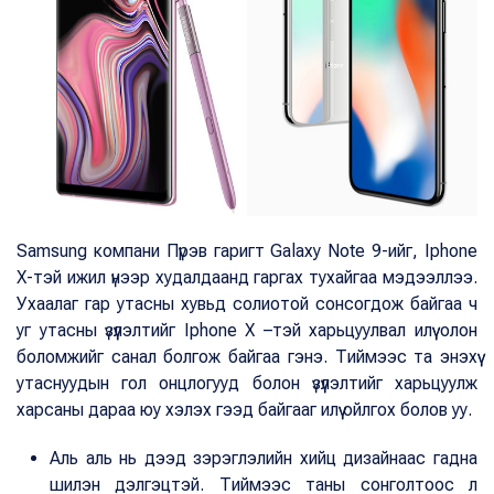
Samsung компани Пүрэв гаригт Galaxy Note 9-ийг, Iphone
X-тэй ижил үнээр худалдаанд гаргах тухайгаа мэдээллээ.
Ухаалаг гар утасны хувьд солиотой сонсогдож байгаа ч
уг утасны үзүүлэлтийг Iphone X –тэй харьцуулвал илүү олон
боломжийг санал болгож байгаа гэнэ. Тиймээс та энэхүү
утаснуудын гол онцлогууд болон үзүүлэлтийг харьцуулж
харсаны дараа юу хэлэх гээд байгааг илүү ойлгох болов уу.
Аль аль нь дээд зэрэглэлийн хийц дизайнаас гадна
шилэн дэлгэцтэй. Тиймээс таны сонголтоос л