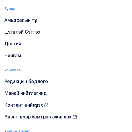
Бусад
Амьдралын түүх
Цэгцтэй Сэтгэх
Дэлхий
Нийгэм
Үйлчилгээ
Редакцын бодлого
Манай нийтлэгчид
Контент нийлүүлэх
Эвэнт дээр хамтран ажиллах
Холбоо барих