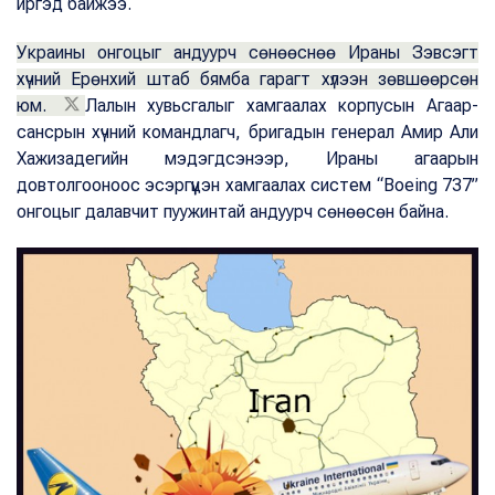
иргэд байжээ.
Украины онгоцыг андуурч сөнөөснөө Ираны Зэвсэгт
хүчний Ерөнхий штаб бямба гарагт хүлээн зөвшөөрсөн
юм.
Лалын хувьсгалыг хамгаалах корпусын Агаар-
сансрын хүчний командлагч, бригадын генерал Амир Али
Хажизадегийн мэдэгдсэнээр, Ираны агаарын
довтолгооноос эсэргүүцэн хамгаалах систем “Boeing 737”
онгоцыг далавчит пуужинтай андуурч сөнөөсөн байна.