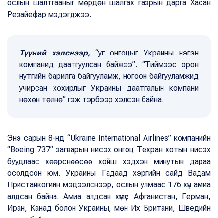
ослын шалтгааныг мөрдөн шалгах газрын дарга Хасан
Резайефар мэдэгджээ.
Түүний хэлснээр,
“уг онгоцыг Украины нэгэн
компанид даатгуулсан байжээ”. “Тиймээс орон
нутгийн барилга байгууламж, ногоон байгууламжид
учирсан хохирлыг Украины даатгалын компани
нөхөн төлнө” гэж тэрбээр хэлсэн байна.
Энэ сарын 8-нд “Ukraine International Airlines” компанийн
“Boeing 737” загварын нисэх онгоц Техран хотын нисэх
буудлаас хөөрснөөсөө хойш хэдхэн минутын дараа
осолдсон юм. Украины Гадаад хэргийн сайд Вадам
Пристайкогийн мэдээлснээр, ослын улмаас 176 хүн амиа
алдсан байна. Амиа алдсан хүмүүс Афганистан, Герман,
Иран, Канад болон Украины, мөн Их Британи, Шведийн