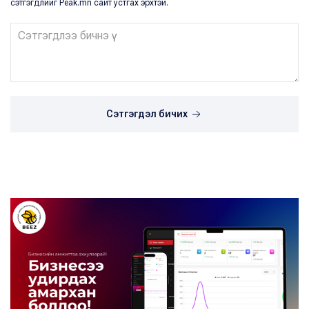
сэтгэгдлийг Peak.mn сайт устгах эрхтэй.
Сэтгэгдэл бичих