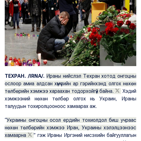
ТЕХРАН. /IRNA/.
Ираны нийслэл Техран хотод онгоцны
ослоор амиа алдсан хүмүүсийн ар гэрийнхэнд олгох нөхөн
төлбөрийн хэмжээ хараахан тодорхойгүй байна.
Хэдий
хэмжээний нөхөн төлбөр олгох нь Украин, Ираны
талуудын тохиролцооноос хамаарах аж.
“
Украины онгоцны осол ердийн тохиолдол биш учраас
нөхөн төлбөрийн хэмжээ Иран, Украины хэлэлцээнээс
хамаарна
” гэж Ираны Иргэний нисэхийн байгууллагын