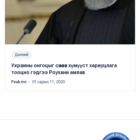
Дэлхий
Украины онгоцыг сөнөөсөн хүмүүст хариуцлага
тооцно гэдгээ Роухани амлав
Peak.mn
・ 01 сарын 11, 2020