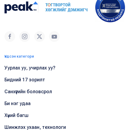
Үндсэн категори
Уурлах уу, учирлах уу?
Бидний 17 зорилт
Санхүүгийн боловсрол
Би нэг удаа
Хүний багш
Шинжлэх ухаан, технологи