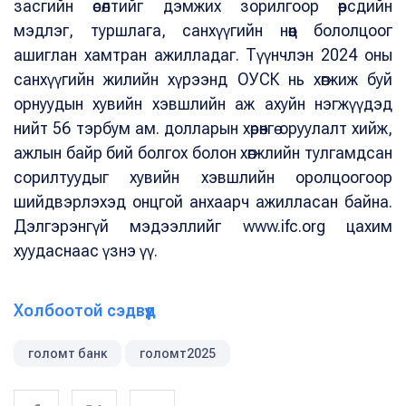
засгийн өсөлтийг дэмжих зорилгоор өөрсдийн
мэдлэг, туршлага, санхүүгийн нөөц бололцоог
ашиглан хамтран ажилладаг. Түүнчлэн 2024 оны
санхүүгийн жилийн хүрээнд ОУСК нь хөгжиж буй
орнуудын хувийн хэвшлийн аж ахуйн нэгжүүдэд
нийт 56 тэрбум ам. долларын хөрөнгө оруулалт хийж,
ажлын байр бий болгох болон хөгжлийн тулгамдсан
сорилтуудыг хувийн хэвшлийн оролцоогоор
шийдвэрлэхэд онцгой анхаарч ажилласан байна.
Дэлгэрэнгүй мэдээллийг www.ifc.org цахим
хуудаснаас үзнэ үү.
Холбоотой сэдвүүд
голомт банк
голомт2025