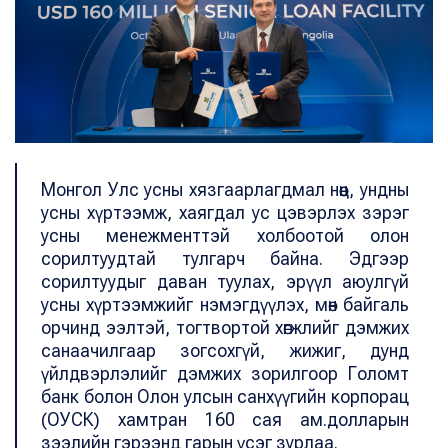
Монгол Улс усны хязгаарлагдмал нөөц, ундны
усны хүртээмж, хаягдал ус цэвэрлэх зэрэг
усны менежменттэй холбоотой олон
сорилтуудтай тулгарч байна. Эдгээр
сорилтуудыг даван туулах, эрүүл аюулгүй
усны хүртээмжийг нэмэгдүүлэх, мөн байгаль
орчинд ээлтэй, тогтвортой хөгжлийг дэмжих
санаачилгаар зогсохгүй, жижиг, дунд
үйлдвэрлэлийг дэмжих зорилгоор Голомт
банк болон Олон улсын санхүүгийн корпорац
(ОУСК) хамтран 160 сая ам.долларын
зээлийн гэрээнд гарын үсэг зурлаа.