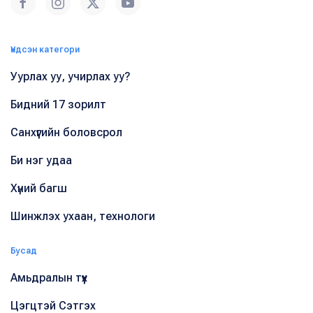
Үндсэн категори
Уурлах уу, учирлах уу?
Бидний 17 зорилт
Санхүүгийн боловсрол
Би нэг удаа
Хүний багш
Шинжлэх ухаан, технологи
Бусад
Амьдралын түүх
Цэгцтэй Сэтгэх