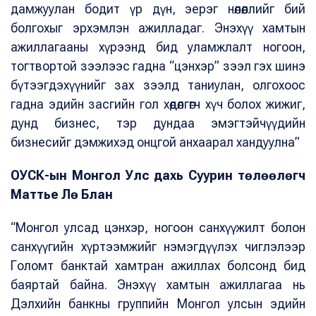
дамжуулан бодит үр дүн, эерэг нөлөөллийг бий
болгохыг эрхэмлэн ажилладаг. Энэхүү хамтын
ажиллагааны хүрээнд бид уламжлалт ногоон,
тогтвортой зээлээс гадна “цэнхэр” зээл гэх шинэ
бүтээгдэхүүнийг зах зээлд таниулан, олгохоос
гадна эдийн засгийн гол хөдөлгөгч хүч болох жижиг,
дунд бизнес, тэр дундаа эмэгтэйчүүдийн
бизнесийг дэмжихэд онцгой анхаарал хандуулна”
ОУСК-ын Монгол Улс дахь Суурин төлөөлөгч
Маттье Лө Блан
“Монгол улсад цэнхэр, ногоон санхүүжилт болон
санхүүгийн хүртээмжийг нэмэгдүүлэх чиглэлээр
Голомт банктай хамтран ажиллах болсонд бид
баяртай байна. Энэхүү хамтын ажиллагаа нь
Дэлхийн банкны группийн Монгол улсын эдийн