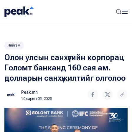
Нийгэм
Олон улсын санхүүгийн корпорац
Голомт банканд 160 сая ам.
долларын санхүүжилтийг олголоо
Peak.mn
10 сарын 03, 2025