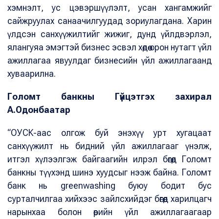
хэмнэлт, ус цэвэршүүлэлт, усан хангамжийг
сайжруулах санаачилгуудад зориулагдана. Харин
үлдсэн санхүүжилтийг жижиг, дунд үйлдвэрлэл,
ялангуяа эмэгтэй бизнес эсвэл хөдөө орон нутагт үйл
ажиллагаа явуулдаг бизнесийн үйл ажиллагаанд
хуваарилна.
Голомт банкны Гүйцэтгэх захирал
А.Одонбаатар
“ОУСК-аас олгож буй энэхүү урт хугацаат
санхүүжилт нь бидний үйл ажиллагааг үнэлж,
итгэл хүлээлгэж байгаагийн илрэл бөгөөд Голомт
банкны түүхэнд шинэ хуудсыг нээж байна. Голомт
банк нь greenwashing буюу бодит бус
сурталчилгаа хийхээс зайлсхийдэг бөгөөд харилцагч
нарынхаа болон өөрийн үйл ажиллагаагаар