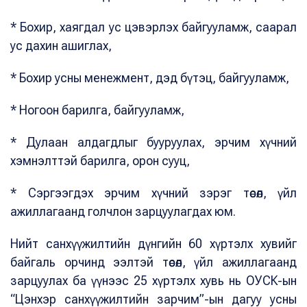
* Бохир, хаягдал ус цэвэрлэх байгууламж, саарал
ус дахин ашиглах,
* Бохир усны менежмент, дэд бүтэц, байгууламж,
* Ногоон барилга, байгууламж,
* Дулаан алдагдлыг бууруулах, эрчим хүчний
хэмнэлттэй барилга, орон сууц,
* Сэргээгдэх эрчим хүчний зэрэг төсөл, үйл
ажиллагаанд голчлон зарцуулагдах юм.
Нийт санхүүжилтийн дүнгийн 60 хүртэлх хувийг
байгаль орчинд ээлтэй төсөл, үйл ажиллагаанд
зарцуулах ба үүнээс 25 хүртэлх хувь нь ОУСК-ын
“Цэнхэр санхүүжилтийн зарчим”-ын дагуу усны