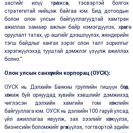
засгийг илүү төрөлжсөн, тэсвэртэй болгох
стратегитай нийцэж байгаа юм. Бид дотоодын
болон олон улсын байгууллагуудтай хамтран
ажиллах замаар ажлын байр нэмэгдүүлэх, хөрөнгө
оруулалт татах, үр ашгийг дээшлүүлэх, жендерийн
тэгш байдлыг хангах зэрэг олон талт зорилгыг
хэрэгжүүлэхэд тууштай дэмжлэг үзүүлж ажиллах
болно.”
Олон улсын санхүүгийн корпорац (ОУСК):
ОУСК нь Дэлхийн Банкны группийн гишүүн бөгөөд
хөгжиж буй орнуудад хувийн хэвшлийг дэмжихэд
чиглэсэн дэлхийн хамгийн том хөгжлийн
байгууллага юм. ОУСК нь дэлхийн 100 гаруй улсад
үйл ажиллагаа явуулж, зах зээлийг хөгжүүлэх,
бизнесийн боломжийг өргөжүүлэх, тогтвортой эдийн