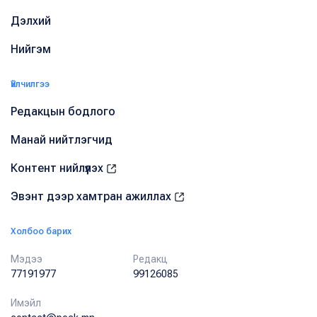
Дэлхий
Нийгэм
Үйлчилгээ
Редакцын бодлого
Манай нийтлэгчид
Контент нийлүүлэх
Эвэнт дээр хамтран ажиллах
Холбоо барих
Мэдээ
Редакц
77191977
99126085
Имэйл