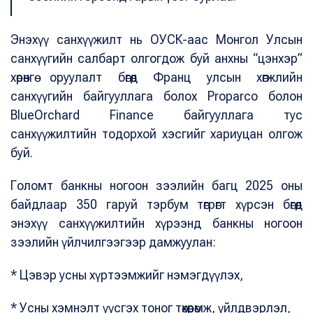
Энэхүү санхүүжилт нь ОУСК-аас Монгол Улсын
санхүүгийн салбарт олгогдож буй анхны “цэнхэр”
хөрөнгө оруулалт бөгөөд Франц улсын хөгжлийн
санхүүгийн байгууллага болох Proparco болон
BlueOrchard Finance байгууллага тус
санхүүжилтийн тодорхой хэсгийг хариуцан олгож
буй.
Голомт банкны ногоон зээлийн багц 2025 оны
байдлаар 350 гаруй тэрбум төгрөгт хүрсэн бөгөөд
энэхүү санхүүжилтийн хүрээнд банкны ногоон
зээлийн үйлчилгээгээр дамжуулан:
* Цэвэр усны хүртээмжийг нэмэгдүүлэх,
* Усны хэмнэлт үүсгэх тоног төхөөрөмж, үйлдвэрлэл,