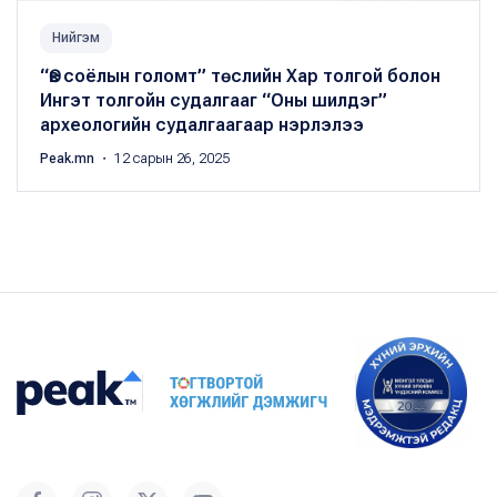
Нийгэм
“Өв соёлын голомт” төслийн Хар толгой болон
Ингэт толгойн судалгааг “Оны шилдэг”
археологийн судалгаагаар нэрлэлээ
Peak.mn
・ 12 сарын 26, 2025