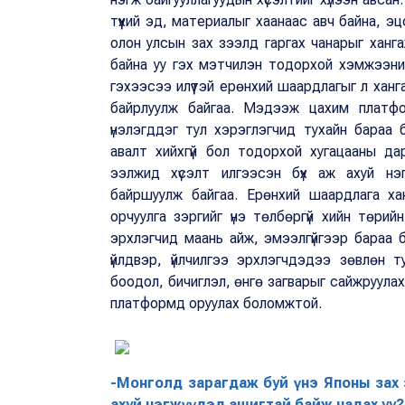
түүхий эд, материалыг хаанаас авч байна, эц
олон улсын зах зээлд гаргах чанарыг ханг
байна уу гэх мэтчилэн тодорхой хэмжээни
гэхээсээ илүүтэй ерөнхий шаардлагыг л ханг
байрлуулж байгаа. Мэдээж цахим платфор
үнэлэгддэг тул хэрэглэгчид тухайн бараа бү
авалт хийхгүй бол тодорхой хугацааны д
ээлжид хүсэлт илгээсэн бүх аж ахуй нэгж
байршуулж байгаа. Ерөнхий шаардлага ханг
орчуулга зэргийг үнэ төлбөргүй хийн төрийн
эрхлэгчид маань айж, эмээлгүйгээр бараа бү
үйлдвэр, үйлчилгээ эрхлэгчдэдээ зөвлөн тус
боодол, бичиглэл, өнгө загварыг сайжруула
платформд оруулах боломжтой.
-Монголд зарагдаж буй үнэ Японы зах 
ахуй нэгжүүдэд ашигтай байж чадах уу?