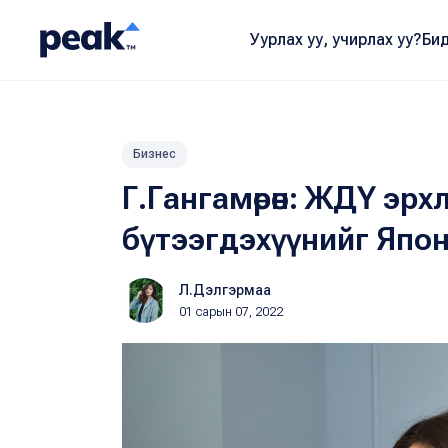
Уурлах уу, учирлах уу?
Бид
Бизнес
Г.Гангамөрөн: ЖДҮ эрх
бүтээгдэхүүнийг Япо
Л.Дэлгэрмаа
01 сарын 07, 2022