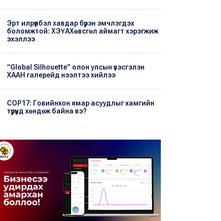
Эрт илрүүлбэл хавдар бүрэн эмчлэгдэх
боломжтой: ХЭҮА​Хөвсгөл аймагт хэрэгжиж
эхэллээ
“Global Silhouette” олон улсын үзэсгэлэн
ХААН галерейд нээлтээ хийлээ
COP17: Говийнхон ямар асуудлыг хамгийн
түрүүнд хөндөж байна вэ?