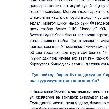
дангаараа хөгжихөөс илүүтэй тухайн бүс нута
өгдөг. Тухайлбал, Монгол Улсын хувьд өв 
уламжлалыг хадгалсан бүтээгдэхүүнүүд их үнэ
эдлэл, монгол шинж чанар бүхий бүтээгдэхү
дахь салбар болох “HIS Mongolia” ХХК ж
бүтээгдэхүүнийг Япон Улсын зах зээлд гарга
тавин ажиллаж байна. Тус компани нь аял
шилдэг компани. Уг компанийн www.sto-ory.
50 сая хэрэглэгчдэд шууд хүрч байгаа. “HI
“Үүнийг дан ганц Японы зах зээл гэж харж бо
борлуулалт болоод зах зээл нь дэлхийн хэмж
-Тус сайтад бараа бүтээгдэхүүнээ бо
шалгуур үзүүлэлтээр сонгосон бэ?
- Нийслэлийн Жижиг, дунд үйлдвэр, үйлчилг
үйл ажиллагааг нь зангидаж ажилладаг есөн 
Есөн дүүргийн жижиг, дунд үйлдвэр, үйлчилгэ
нэгж байгууллагуудын хүсэлтийг хүлээн авсан. 