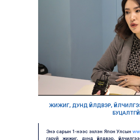
ЖИЖИГ, ДУНД ҮЙЛДВЭР, ҮЙЛЧИЛ
БУЦАЛТГҮЙ
Энэ сарын 1-нээс эхлэн Япон Улсын
ww
гаруй жижиг, дунд үйлдвэр, үйлчилгээ