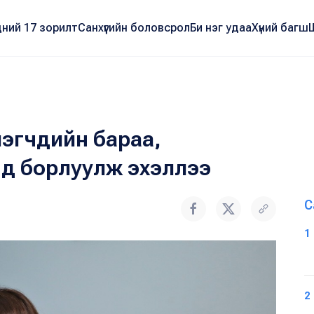
ний 17 зорилт
Санхүүгийн боловсрол
Би нэг удаа
Хүний багш
лэгчдийн бараа,
нд борлуулж эхэллээ
С
1
2