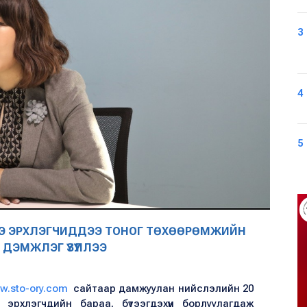
3
4
5
ГЭЭ ЭРХЛЭГЧИДДЭЭ ТОНОГ ТӨХӨӨРӨМЖИЙН
 ДЭМЖЛЭГ ҮЗҮҮЛЛЭЭ
w.sto-ory.com
сайтаар дамжуулан нийслэлийн 20
 эрхлэгчдийн бараа, бүтээгдэхүүн борлуулагдаж