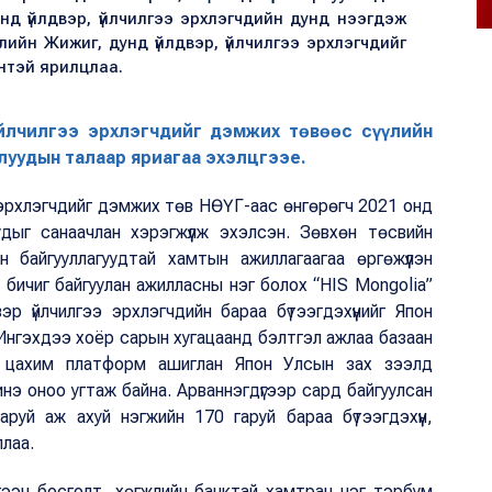
нд үйлдвэр, үйлчилгээ эрхлэгчдийн дунд нээгдэж
ийн Жижиг, дунд үйлдвэр, үйлчилгээ эрхлэгчдийг
нтэй ярилцлаа.
йлчилгээ эрхлэгчдийг дэмжих төвөөс сүүлийн
луудын талаар яриагаа эхэлцгээе.
э эрхлэгчдийг дэмжих төв НӨҮГ-аас өнгөрөгч 2021 онд
ыг санаачлан хэрэгжүүлж эхэлсэн. Зөвхөн төсвийн
н байгууллагуудтай хамтын ажиллагаагаа өргөжүүлэн
 бичиг байгуулан ажилласны нэг болох “HIS Mongolia”
р үйлчилгээ эрхлэгчдийн бараа бүтээгдэхүүнийг Япон
 Ингэхдээ хоёр сарын хугацаанд бэлтгэл ажлаа базаан
н цахим платформ ашиглан Япон Улсын зах зээлд
э оноо угтаж байна. Арваннэгдүгээр сард байгуулсан
аруй аж ахуй нэгжийн 170 гаруй бараа бүтээгдэхүүн,
лаа.
ргээн босголт, хөгжлийн банктай хамтран нэг тэрбум