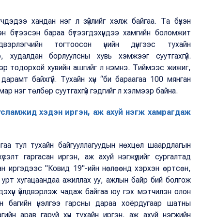
гчдэдээ хандан нэг л зүйлийг хэлж байгаа. Та бүхэн
н бүтээсэн бараа бүтээгдэхүүндээ хамгийн боломжит
двэрлэгчийн тогтоосон үнийн дүнгээс тухайн
 худалдан борлуулсны хувь хэмжээг суутгахгүй.
дээр тодорхой хувийн ашгийг л нэмнэ. Тиймээс жижиг,
дарамт байхгүй. Тухайн хүн “би бараагаа 100 мянган
ямар нэг төлбөр суутгахгүй гэдгийг л хэлмээр байна.
тусламжид хэдэн иргэн, аж ахуй нэгж хамрагдаж
йгаа тул тухайн байгууллагуудын нөхцөл шаардлагын
үсэлт гаргасан иргэн, аж ахуй нэгжүүдийг сургалтад
сан иргэдээс "Ковид 19"-ийн нөлөөнд хэрхэн өртсөн,
урт хугацаандаа ажиллах уу, ажлын байр бий болгож
дэхүүн үйлдвэрлэж чадаж байгаа юу гэх мэтчилэн олон
сан багийн үнэлгээ гарсны дараа хоёрдугаар шатны
гийн арав гаруй хүн тухайн иргэн, аж ахуй нэгжийн