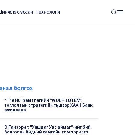
Шинжлэх ухаан, технологи
анал болгох
“The Hu" хамтлагийн “WOLF TOTEM”
тоглолтын стратегийн түншээр ХААН Банк
ажиллана
С.Ганзориг: "Уншдаг Увс аймаг"-ийг бий
болгох нь бидний хамгийн том зорилго