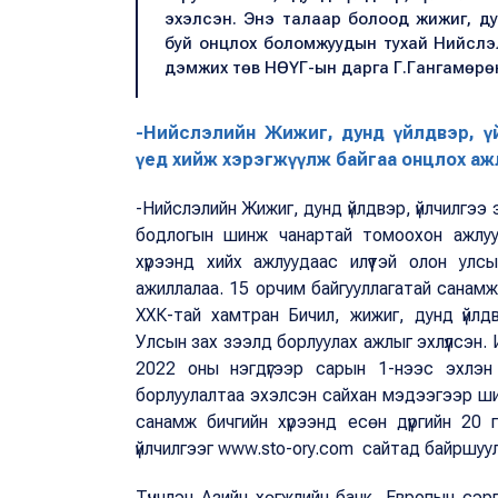
эхэлсэн. Энэ талаар болоод жижиг, ду
буй онцлох боломжуудын тухай Нийслэл
дэмжих төв НӨҮГ-ын дарга Г.Гангамөрө
-Нийслэлийн Жижиг, дунд үйлдвэр, ү
үед хийж хэрэгжүүлж байгаа онцлох аж
-Нийслэлийн Жижиг, дунд үйлдвэр, үйлчилгэ
бодлогын шинж чанартай томоохон ажлууд
хүрээнд хийх ажлуудаас илүүтэй олон улсы
ажиллалаа. 15 орчим байгууллагатай санамж
ХХК-тай хамтран Бичил, жижиг, дунд үйлдвэ
Улсын зах зээлд борлуулах ажлыг эхлүүлсэн.
2022 оны нэгдүгээр сарын 1-нээс эхлэ
борлуулалтаа эхэлсэн сайхан мэдээгээр шин
санамж бичгийн хүрээнд есөн дүүргийн 20 г
үйлчилгээг www.sto-ory.com сайтад байршуул
Түүнчлэн Азийн хөгжлийн банк, Европын сэ