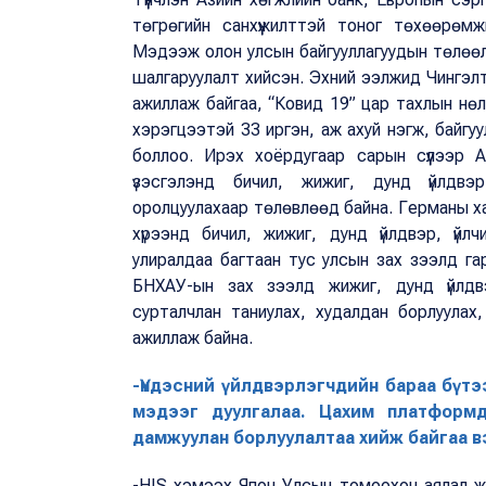
төгрөгийн санхүүжилттэй тоног төхөөрөм
Мэдээж олон улсын байгууллагуудын төлөөлө
шалгаруулалт хийсэн. Эхний ээлжид Чингэлтэ
ажиллаж байгаа, “Ковид 19” цар тахлын нө
хэрэгцээтэй 33 иргэн, аж ахуй нэгж, байгуул
боллоо. Ирэх хоёрдугаар сарын сүүлээр 
үзэсгэлэнд бичил, жижиг, дунд үйлдвэр,
оролцуулахаар төлөвлөөд байна. Германы ха
хүрээнд бичил, жижиг, дунд үйлдвэр, үйлч
улиралдаа багтаан тус улсын зах зээлд г
БНХАУ-ын зах зээлд жижиг, дунд үйлдвэр
сурталчлан таниулах, худалдан борлуулах
ажиллаж байна.
-Үндэсний үйлдвэрлэгчдийн бараа бүтэ
мэдээг дуулгалаа. Цахим платформд
дамжуулан борлуулалтаа хийж байгаа в
-HIS хэмээх Япон Улсын томоохон аялал ж