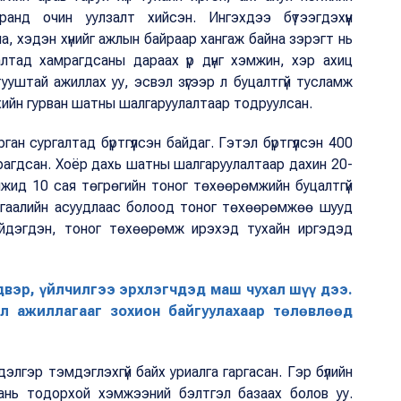
анд очин уулзалт хийсэн. Ингэхдээ бүтээгдэхүүн
, хэдэн хүнийг ажлын байраар хангаж байна зэрэгт нь
лтад хамрагдсаны дараах үр дүнг хэмжин, хэр ахиц
ууштай ажиллах уу, эсвэл зүгээр л буцалтгүй тусламж
 хийн гурван шатны шалгаруулалтаар тодруулсан.
ган сургалтад бүртгүүлсэн байдаг. Гэтэл бүртгүүлсэн 400
амрагдсан. Хоёр дахь шатны шалгаруулалтаар дахин 20-
элжид 10 сая төгрөгийн тоног төхөөрөмжийн буцалтгүй
ил гаалийн асуудлаас болоод тоног төхөөрөмжөө шууд
шийдэгдэн, тоног төхөөрөмж ирэхэд тухайн иргэдэд
двэр, үйлчилгээ эрхлэгчдэд маш чухал шүү дээ.
йл ажиллагааг зохион байгуулахаар төлөвлөөд
элгэр тэмдэглэхгүй байх уриалга гаргасан. Гэр бүлийн
ань тодорхой хэмжээний бэлтгэл базаах болов уу.