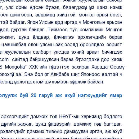
г, улс орны үндсэн бүтээл, бүтээгдэхүүн үнэ цэнэ нэмж
соёл шингэсэн, өвөрмөц хийцтэй, монгол орны соёл,
 цэнтэй байдаг. Япон Улсын ард иргэд ч Монголын арьсан
үнүүдэд дуртай байдаг. Тиймээс тус компанийн Монгол
ижиг, дунд үйлдвэр, үйлчилгээ эрхлэгчдийн бараа
х, цаашилбал олон улсын зах зээлд өрсөлдүүлэх зорилт
ал жуулчлалын салбарт улсдаа эхний аравт бичигдэх
com сайтад байршуулсан бараа бүтээгдэхүүн дор хаяж
S Mongolia” ХХК-ийн гүйцэтгэх захирал Харада Осамү
лохгүй ээ. Энэ бол яг Алибаба шиг Японоос үүсэлтэй ч
ээнд үнэлэгдэх юм шүү” хэмээн зүйрлэж байсан.
рлуулж буй 20 гаруй аж ахуй нэгжүүдийг ямар
ээ эрхлэгчдийг дэмжих төв НӨҮГ-ын харьяанд бодлого
дүүргийн жижиг, дунд үйлдвэрийг дэмжих төв багтдаг.
э эрхлэгчдийг дэмжих төвөөр дамжуулан иргэн, аж ахуй
Хүсэлт гаргасан аж ахуй нэгжүүд бараа бүтээгдэхүүнийхээ