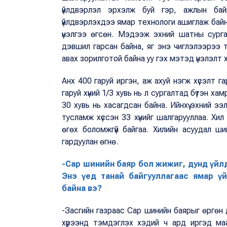
үйлдвэрлэл эрхэлж буй гэр, ажлын байр
үйлдвэрлэхдээ ямар технологи ашиглаж байна
үнэлгээ өгсөн. Мэдээж эхний шатны сурга
дэвшил гарсан байна, яг энэ чиглэлээрээ т
авах зорилготой байна уу гэх мэтэд үнэлэлт
Анх 400 гаруй иргэн, аж ахуй нэгж хүсэлт гар
гаруй хүний 1/3 хувь нь л сургалтад бүтэн х
30 хувь нь хасагдсан байна. Ийнхүү эхний э
тусламж хүссэн 33 хүнийг шалгарууллаа. Х
өгөх боломжгүй байгаа. Хилийн асуудал 
гардуулан өгнө.
-Сар шинийн баяр бол жижиг, дунд үйл
Энэ үед танай байгууллагаас ямар ү
байна вэ?
-Засгийн газраас Сар шинийн баярыг өргөн д
хүрээнд тэмдэглэх хэдий ч ард иргэд ма