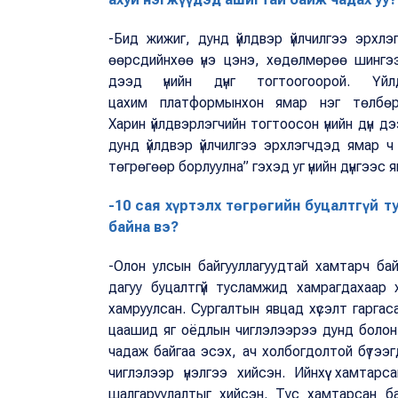
-Бид жижиг, дунд үйлдвэр үйлчилгээ эрхлэ
өөрсдийнхөө үнэ цэнэ, хөдөлмөрөө шингээ
дээд үнийн дүнг тогтоогоорой. Үйл
цахим платформынхон ямар нэг төлбөр,
Харин үйлдвэрлэгчийн тогтоосон үнийн дүн 
дунд үйлдвэр үйлчилгээ эрхлэгчдэд ямар ч 
төгрөгөөр борлуулна” гэхэд уг үнийн дүнгээс 
-10 сая хүртэлх төгрөгийн буцалтгүй 
байна вэ?
-Олон улсын байгууллагуудтай хамтарч ба
дагуу буцалтгүй тусламжид хамрагдахаар х
хамруулсан. Сургалтын явцад хүсэлт гарга
цаашид яг оёдлын чиглэлээрээ дунд болон 
чадаж байгаа эсэх, ач холбогдолтой бүтээг
чиглэлээр үнэлгээ хийсэн. Ийнхүү хамтар
шалгаруулалтыг хийсэн. Тус хамтарсан ба