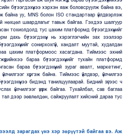
сийн бүтээгдэхүүнээ хэрхэн яаж боловсруулж байна вэ,
аж байна уу, MNS болон ISO стандартаар үйлдвэрлэж
й нөхцөл шаардлагыг тавьж байгаа. Гэхдээ шалгуур
асан тохиолдолд тус цахим платформд бүтээгдэхүүнийг
м дахь бүтээгдэхүүн нь хэрэглэгчийн зах зээлээр
тээгдэхүүнийг сонирхохгүй, хандалт муутай, худалдан
араа цахим платформоос хасагдана. Тиймээс эхний
үүдийнхээ бараа бүтээгдэхүүнийг тухайн платформд
асан бараа бүтээгдэхүүний зураг авалт, маркетинг,
 үйлчилгээг хүргэж байна. Тиймээс үйлдвэр, үйлчилгээ
тээгдэхүүнээ бидэнд танилцуулаарай. Бидний зүгээс ч
лах үйлчилгээг үзүүлж байгаа. Тухайлбал, сав баглаа
х тал дээр зөвлөлдөн, сайжруулалт хийсний дараа тус
зээлд зарагдах үнэ хэр зөрүүтэй байгаа вэ. Аж