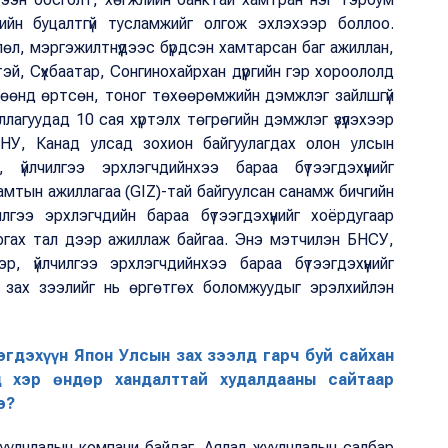
жийн буцалтгүй тусламжийг олгож эхлэхээр боллоо.
л, мэргэжилтнүүдээс бүрдсэн хамтарсан баг ажиллан,
й, Сүхбаатар, Сонгинохайрхан дүүргийн гэр хороололд
лөөнд өртсөн, тоног төхөөрөмжийн дэмжлэг зайлшгүй
лагуудад 10 сая хүртэлх төгрөгийн дэмжлэг үзүүлэхээр
АНУ, Канад улсад зохион байгуулагдах олон улсын
 үйлчилгээ эрхлэгчдийнхээ бараа бүтээгдэхүүнийг
мтын ажиллагаа (GIZ)-тай байгуулсан санамж бичгийн
илгээ эрхлэгчдийн бараа бүтээгдэхүүнийг хоёрдугаар
аргах тал дээр ажиллаж байгаа. Энэ мэтчилэн БНСУ,
, үйлчилгээ эрхлэгчдийнхээ бараа бүтээгдэхүүнийг
, зах зээлийг нь өргөтгөх боломжуудыг эрэлхийлэн
эгдэхүүн Япон Улсын зах зээлд гарч буй сайхан
 хэр өндөр хандалттай худалдааны сайтаар
э?
уулчлалын компани байдаг. Аялал жуулчлалын салбар