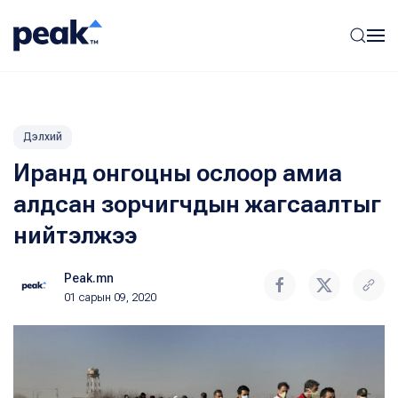
Дэлхий
Иранд онгоцны ослоор амиа
алдсан зорчигчдын жагсаалтыг
нийтэлжээ
Peak.mn
01 сарын 09, 2020