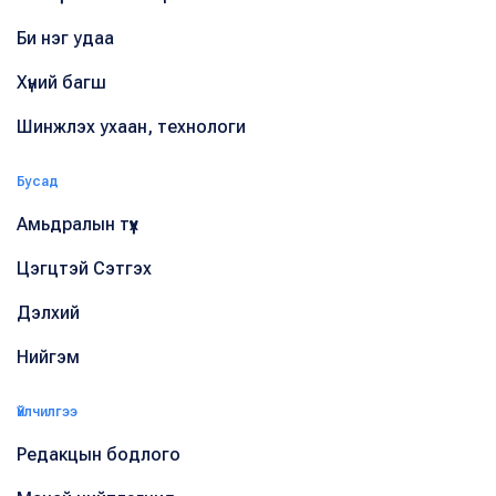
Би нэг удаа
Хүний багш
Шинжлэх ухаан, технологи
Бусад
Амьдралын түүх
Цэгцтэй Сэтгэх
Дэлхий
Нийгэм
Үйлчилгээ
Редакцын бодлого