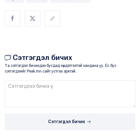
Сэтгэгдэл бичих
Та сэтгэгдэл бичихдээ бусдад хүндэтгэлтэй хандана уу. Ёс бус
сэтгэгдлийг Peak.mn сайт устгах эрхтэй.
Сэтгэгдэл бичих