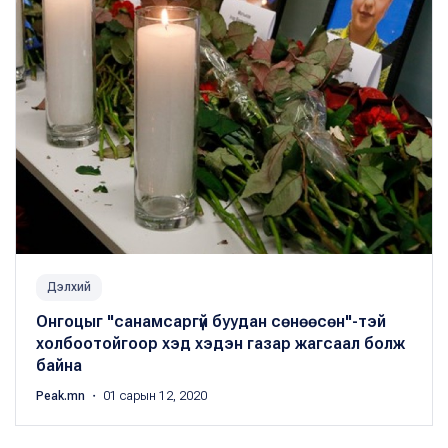
Дэлхий
Онгоцыг "санамсаргүй буудан сөнөөсөн"-тэй
холбоотойгоор хэд хэдэн газар жагсаал болж
байна
Peak.mn
・ 01 сарын 12, 2020