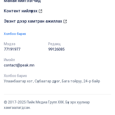
Манай нийтлэгчид
Контент нийлүүлэх
Эвэнт дээр хамтран ажиллах
Холбоо барих
Мэдээ
Редакц
77191977
99126085
Имэйл
contact@peak.mn
Холбоо барих
Улаанбаатар хот, Сүхбаатар дүүрэг, Бага тойруу, 24-р байр
© 2017-2025 Пийк Медиа Групп ХХК. Бүх эрх хуулиар
хамгаалагдсан.