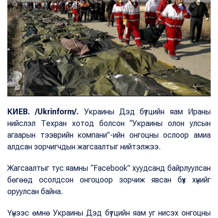
КИЕВ. /Ukrinform/.
Украины Дэд бүтцийн яам Ираны
нийслэл Техран хотод болсон “Украины олон улсын
агаарын тээврийн компани”-ийн онгоцны ослоор амиа
алдсан зорчигчдын жагсаалтыг нийтэлжээ.
Жагсаалтыг тус яамны “Facebook” хуудсанд байрлуулсан
бөгөөд осолдсон онгоцоор зорчиж явсан бүх хүнийг
оруулсан байна.
Үүнээс өмнө Украины Дэд бүтцийн яам уг нисэх онгоцны