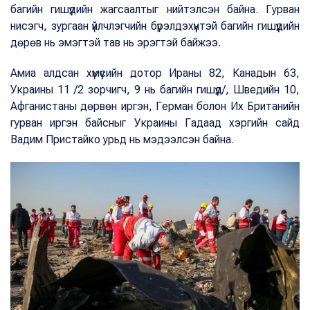
багийн гишүүдийн жагсаалтыг нийтэлсэн байна. Гурван
нисэгч, зургаан үйлчлэгчийн бүрэлдэхүүнтэй багийн гишүүдийн
дөрөв нь эмэгтэй тав нь эрэгтэй байжээ.
Амиа алдсан хүмүүсийн дотор Ираны 82, Канадын 63,
Украины 11 /2 зорчигч, 9 нь багийн гишүүд/, Шведийн 10,
Афганистаны дөрвөн иргэн, Герман болон Их Британийн
гурван иргэн байсныг Украины Гадаад хэргийн сайд
Вадим Пристайко урьд нь мэдээлсэн байна.