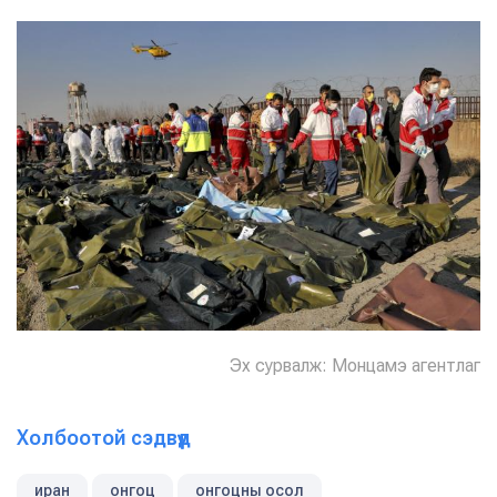
Эх сурвалж: Монцамэ агентлаг
Холбоотой сэдвүүд
иран
онгоц
онгоцны осол