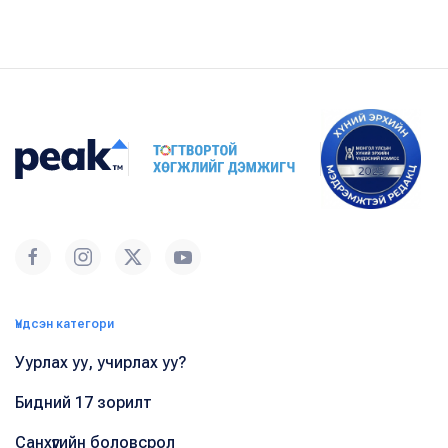
Үндсэн категори
Уурлах уу, учирлах уу?
Бидний 17 зорилт
Санхүүгийн боловсрол