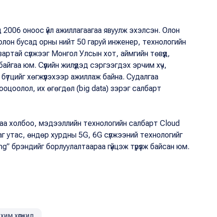
2006 оноос үйл ажиллагаагаа явуулж эхэлсэн. Олон
лон бусад орны нийт 50 гаруй инженер, технологийн
артай сүлжээг Монгол Улсын хот, аймгийн төвүүд,
айгаа юм. Сүүлийн жилүүдэд сэргээгдэх эрчим хүч,
бүтцийг хөгжүүлэхээр ажиллаж байна. Судалгаa
н тооцоолол, их өгөгдөл (big data) зэрэг салбарт
цаа холбоо, мэдээллийн технологийн салбарт Cloud
лаг утас, өндөр хурдны 5G, 6G сүлжээний технологийг
g” брэндийг борлуулалтаараа гүйцэж түрүүлж байсан юм.
хим хөгжил