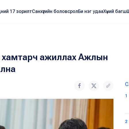
ний 17 зорилт
Санхүүгийн боловсрол
Би нэг удаа
Хүний багш
 хамтарч ажиллах Ажлын
ална
С
1
2