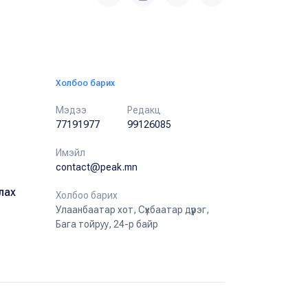
Холбоо барих
Мэдээ
Редакц
77191977
99126085
Имэйл
contact@peak.mn
лах
Холбоо барих
Улаанбаатар хот, Сүхбаатар дүүрэг,
Бага тойруу, 24-р байр