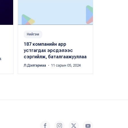
Нийгэм
Нийгэм
187 компанийн app
Харилцаа 
устгагдах эрсдэлээс
бүтцийг ш
сэргийлж, баталгаажууллаа
шилэн каб
4
Л.Дэлгэрмаа
・ 11 сарын 05, 2024
Л.Дэлгэрмаа