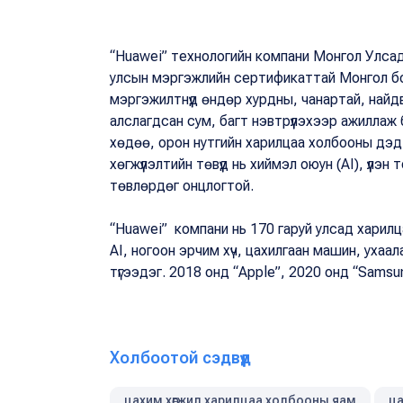
“Huawei” технологийн компани Монгол Улсад 
улсын мэргэжлийн сертификаттай Монгол бо
мэргэжилтнүүд өндөр хурдны, чанартай, найдв
алслагдсан сум, багт нэвтрүүлэхээр ажиллаж б
хөдөө, орон нутгийн харилцаа холбооны дэд 
хөгжүүлэлтийн төвүүд нь хиймэл оюун (AI), үүлэ
төвлөрдөг онцлогтой.
“Huawei” компани нь 170 гаруй улсад харил
AI, ногоон эрчим хүч, цахилгаан машин, ухаа
түгээдэг. 2018 онд “Apple”, 2020 онд “Samsun
Холбоотой сэдвүүд
цахим хөгжил харилцаа холбооны яам
ца