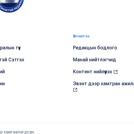
Үйлчилгээ
алын түүх
Редакцын бодлого
тэй Сэтгэх
Манай нийтлэгчид
ий
Контент нийлүүлэх
эм
Эвэнт дээр хамтран ажил
ар хамгаалагдсан.