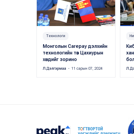
Технологи
Ни
Монголын Carepay дэлхийн
Ки
технологийн төв Цахиурын
хан
хөндийг зорино
бо
Л.Дэлгэрмаа
・ 11 сарын 07, 2024
Л.Д