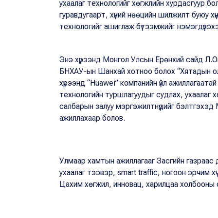
ухаалаг технологийг хөгжлийн хурдасгуур бо
гуравдугаарт, хүний нөөцийн шилжилт буюу хү
технологийг ашиглаж бүтээмжийг нэмэгдүүлэх
Энэ хүрээнд Монгол Улсын Ерөнхий сайд Л.О
БНХАУ-ын Шанхай хотноо болох “Хятадын ол
хүрээнд “Huawei” компанийн үйл ажиллагаата
технологийн туршлагуудыг судлах, ухаалаг хо
салбарын залуу мэргэжилтнүүдийг бэлтгэхэд
ажиллахаар болов.
Улмаар хамтын ажиллагааг Засгийн газраас д
ухаалаг тээвэр, smart traffic, ногоон эрчим
Цахим хөгжил, инновац, харилцаа холбооны с