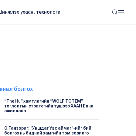
Шинжлэх ухаан, технологи
анал болгох
“The Hu" хамтлагийн “WOLF TOTEM”
тоглолтын стратегийн түншээр ХААН Банк
ажиллана
С.Ганзориг: "Уншдаг Увс аймаг"-ийг бий
болгох нь бидний хамгийн том зорилго