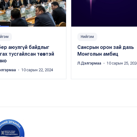
йгэм
Нийгэм
бер аюулгүй байдлыг
Сансрын орон зай дахь
гах тусгайлсан төсөвтэй
Монголын амбиц
лно
Л.Дэлгэрмаа
・ 10 сарын 25, 202
элгэрмаа
・ 10 сарын 22, 2024