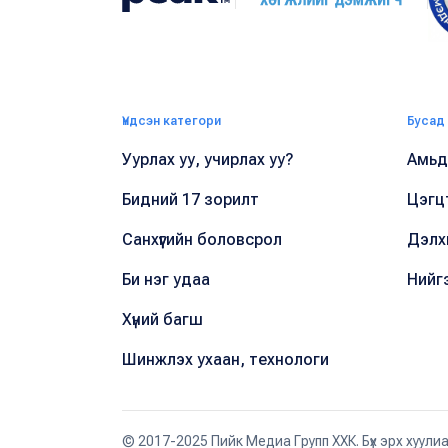
Үндсэн категори
Бусад
Уурлах уу, учирлах уу?
Амьдр
Бидний 17 зорилт
Цэгц
Санхүүгийн боловсрол
Дэлх
Би нэг удаа
Нийг
Хүний багш
Шинжлэх ухаан, технологи
© 2017-2025 Пийк Медиа Групп ХХК. Бүх эрх хуули