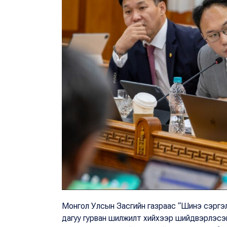
Монгол Улсын Засгийн газраас “Шинэ сэргэлт
дагуу гурван шилжилт хийхээр шийдвэрлэсэн