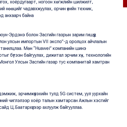
лгох, хоёрдугаарт, ногоон хөгжлийн шилжилт,
ний нөөцийг чадавхжуулах, орчин үеийн техник,
эд анхаарч байна
юун-Эрдэнэ болон Засгийн газрын зарим гишүүд
он улсын импортын VII экспо”-д оролцох айчлалын
й танилцлаа. Мөн “Huawei” компанийн шинэ
тыг бүтээн байгуулах, дижитал эрчим хүч, технологийн
 Монгол Улсын Засгийн газар тус компанитай хамтран
эмжиж, эрчимжүүлэхийн тулд 5G систем, уул уурхайн
 хүчний чиглэлээр хоёр талын хамтарсан Ажлын хэсгийг
айд Ц.Баатархүүгээр ахлуулж байгууллаа.