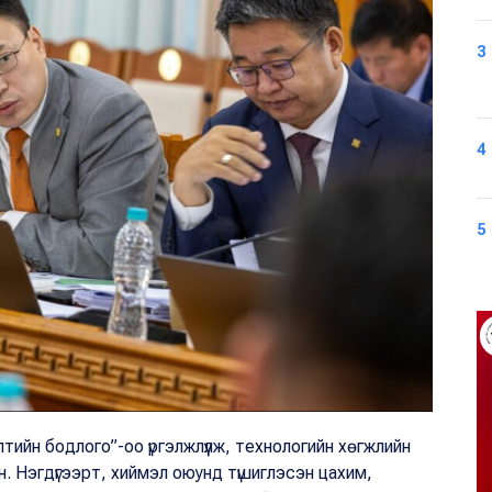
3
4
5
ийн бодлого”-оо үргэлжлүүлж, технологийн хөгжлийн
. Нэгдүгээрт, хиймэл оюунд түшиглэсэн цахим,