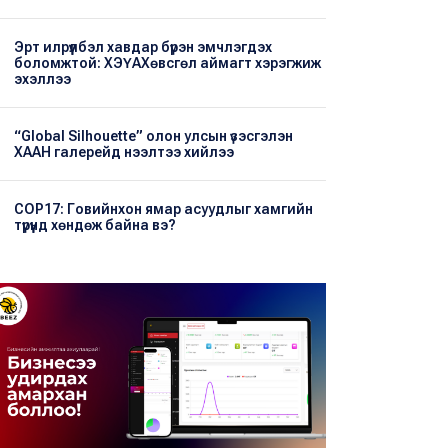
Эрт илрүүлбэл хавдар бүрэн эмчлэгдэх
боломжтой: ХЭҮА​Хөвсгөл аймагт хэрэгжиж
эхэллээ
“Global Silhouette” олон улсын үзэсгэлэн
ХААН галерейд нээлтээ хийлээ
COP17: Говийнхон ямар асуудлыг хамгийн
түрүүнд хөндөж байна вэ?