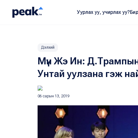
Уурлах уу, учирлах уу?
Бид
Дэлхий
Мүн Жэ Ин: Д.Трампы
Унтай уулзана гэж н
06 сарын 13, 2019