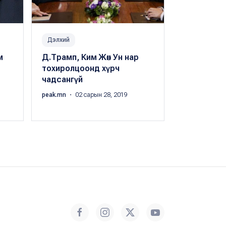
Дэлхий
Дэлхий
м
Д.Трамп, Ким Жөн Ун нар
Д.Трамп, К
тохиролцоонд хүрч
дахин уулз
чадсангүй
тохиролц
peak.mn
・ 02 сарын 28, 2019
peak.mn
・ 03 