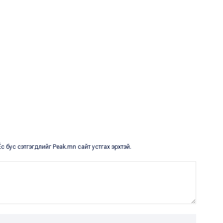
с бус сэтгэгдлийг Peak.mn сайт устгах эрхтэй.