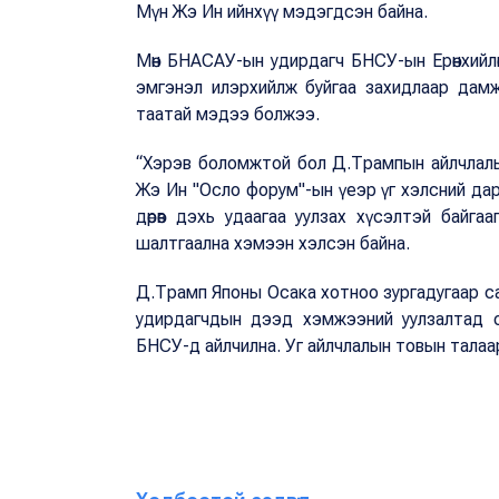
Мүн Жэ Ин ийнхүү мэдэгдсэн байна.
Мөн БНАСАУ-ын удирдагч БНСУ-ын Ерөнхийлөг
эмгэнэл илэрхийлж буйгаа захидлаар дам
таатай мэдээ болжээ.
“Хэрэв боломжтой бол Д.Трампын айлчлалын
Жэ Ин "Осло форум"-ын үеэр үг хэлсний д
дөрөв дэхь удаагаа уулзах хүсэлтэй байг
шалтгаална хэмээн хэлсэн байна.
Д.Трамп Японы Осака хотноо зургадугаар са
удирдагчдын дээд хэмжээний уулзалтад 
БНСУ-д айлч
илна
. Уг айлчлалын товын тала