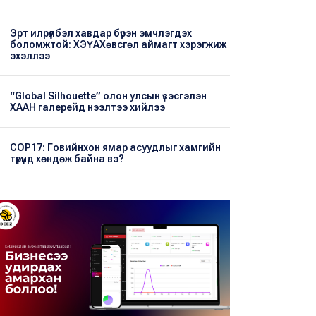
Эрт илрүүлбэл хавдар бүрэн эмчлэгдэх
боломжтой: ХЭҮА​Хөвсгөл аймагт хэрэгжиж
эхэллээ
“Global Silhouette” олон улсын үзэсгэлэн
ХААН галерейд нээлтээ хийлээ
COP17: Говийнхон ямар асуудлыг хамгийн
түрүүнд хөндөж байна вэ?