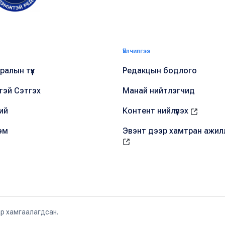
Үйлчилгээ
алын түүх
Редакцын бодлого
тэй Сэтгэх
Манай нийтлэгчид
ий
Контент нийлүүлэх
эм
Эвэнт дээр хамтран ажил
ар хамгаалагдсан.