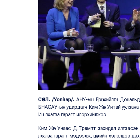
СӨҮЛ.
/Yonhap/.
АНУ-ын Ерөнхийлөгч Дональ
БНАСАУ-ын удирдагч Ким Жөн Унтай уулзана 
Ин лхагва гарагт илэрхийлжээ.
Ким Жөн Унаас Д.Трампт захидал илгээсэн
лхагва гарагт мэдээлж, цөмийн хэлэлцээ дахи