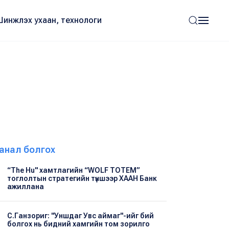
Шинжлэх ухаан, технологи
анал болгох
“The Hu" хамтлагийн “WOLF TOTEM”
тоглолтын стратегийн түншээр ХААН Банк
ажиллана
С.Ганзориг: "Уншдаг Увс аймаг"-ийг бий
болгох нь бидний хамгийн том зорилго