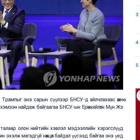
3
4
5
д Трампыг энэ сарын сүүлээр БНСУ-д айлчлахаас өмнө
хэмээн найдаж байгаагаа БНСУ-ын Ерөнхийлөгч Мүн Жэ
 талаар олон нийтийн хэвлэл мэдээллийн хэрэгслүүд
н эхэлж магадгүй нөхцөл байдал үүсээд байгаа энэ үед