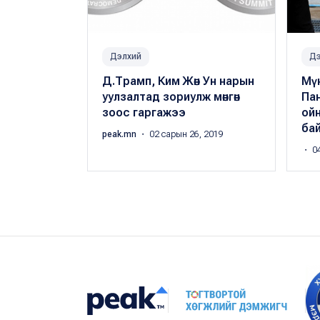
Дэлхий
Дэ
Д.Трамп, Ким Жөн Ун нарын
Мүн
уулзалтад зориулж мөнгөн
Па
зоос гаргажээ
ойн
бай
peak.mn
・ 02 сарын 26, 2019
・ 04