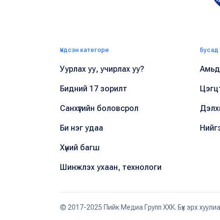
Үндсэн категори
Бусад
Уурлах уу, учирлах уу?
Амьдр
Бидний 17 зорилт
Цэгц
Санхүүгийн боловсрол
Дэлх
Би нэг удаа
Нийг
Хүний багш
Шинжлэх ухаан, технологи
© 2017-2025 Пийк Медиа Групп ХХК. Бүх эрх хуули