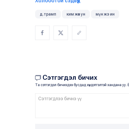
Холбоотой сэдвүүд
д.трамп
ким жөн ун
мүн жэ ин
Сэтгэгдэл бичих
Та сэтгэгдэл бичихдээ бусдад хүндэтгэлтэй хандана уу. Ё