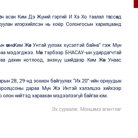
ч асан Ким Дэ Жүний гэргий И Хэ Хо таалал төгссөнд
жуулан илэрхийлсэн нь хоёр Солонгосын харилцаанд
 өмнө Ким Жөн Унтай уулзах хүсэлтэй байна” гэж Мүн
араа мэдэгджээ. Мөн тэрбээр БНАСАУ-ын удирдагчтай
аагаа дахин нотлоод, энэхүү шийдвэр Ким Жөн Унаас
рын 28, 29-нд зохион байгуулах “Их 20”-ийн орнуудын
оролцсоны дараа Мүн Жэ Интэй хэлэлцээ хийхээр
ар олон нийтэд хараахан мэдээлээгүй
байгаа юм.
Эх сурвалж: Монцамэ агентлаг