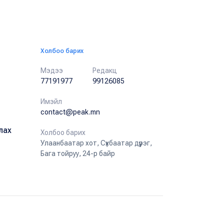
Холбоо барих
Мэдээ
Редакц
77191977
99126085
Имэйл
contact@peak.mn
лах
Холбоо барих
Улаанбаатар хот, Сүхбаатар дүүрэг,
Бага тойруу, 24-р байр