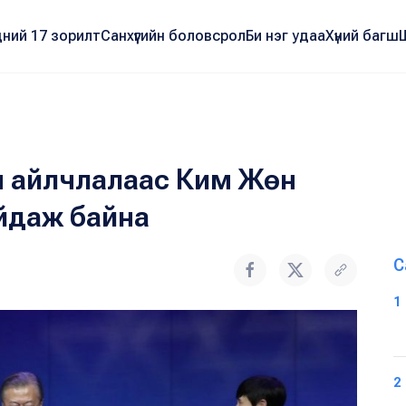
ний 17 зорилт
Санхүүгийн боловсрол
Би нэг удаа
Хүний багш
н айлчлалаас Ким Жөн
айдаж байна
С
1
2