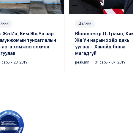
лхий
Дэлхий
 Жэ Ин, Ким Жөн Ун нар
Bloomberg: Д.Трамп, Ки
нмүнжомын тунхаглалын
Жөн Ун нарын хоёр дахь
 арга хэмжээ зохион
уулзалт Ханойд болж
гуулав
магадгүй
 сарын 28, 2019
peak.mn
・ 01 сарын 07, 2019