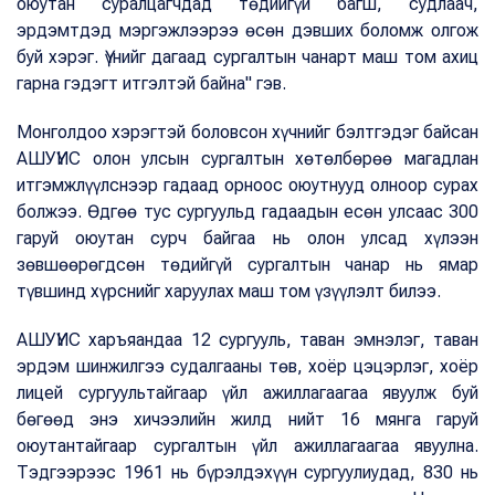
оюутан суралцагчдад төдийгүй багш, судлаач,
эрдэмтдэд мэргэжлээрээ өсөн дэвших боломж олгож
буй хэрэг. Үүнийг дагаад сургалтын чанарт маш том ахиц
гарна гэдэгт итгэлтэй байна" гэв.
Монголдоо хэрэгтэй боловсон хүчнийг бэлтгэдэг байсан
АШУҮИС олон улсын сургалтын хөтөлбөрөө магадлан
итгэмжлүүлснээр гадаад орноос оюутнууд олноор сурах
болжээ. Өдгөө тус сургуульд гадаадын есөн улсаас 300
гаруй оюутан сурч байгаа нь олон улсад хүлээн
зөвшөөрөгдсөн төдийгүй сургалтын чанар нь ямар
түвшинд хүрснийг харуулах маш том үзүүлэлт билээ.
АШУҮИС харъяандаа 12 сургууль, таван эмнэлэг, таван
эрдэм шинжилгээ судалгааны төв, хоёр цэцэрлэг, хоёр
лицей сургуультайгаар үйл ажиллагаагаа явуулж буй
бөгөөд энэ хичээлийн жилд нийт 16 мянга гаруй
оюутантайгаар сургалтын үйл ажиллагаагаа явуулна.
Тэдгээрээс 1961 нь бүрэлдэхүүн сургуулиудад, 830 нь