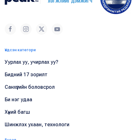
Үндсэн категори
Уурлах уу, учирлах уу?
Бидний 17 зорилт
Санхүүгийн боловсрол
Би нэг удаа
Хүний багш
Шинжлэх ухаан, технологи