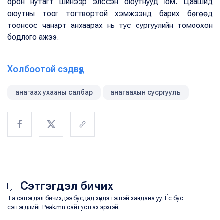
орон нутагт шинээр элссэн оюутнууд юм. Цаашид
оюутны тоог тогтвортой хэмжээнд барих бөгөөд
тооноос чанарт анхаарах нь тус сургуулийн томоохон
бодлого ажээ.
Холбоотой сэдвүүд
анагаах ухааны салбар
анагаахын сусргууль
Сэтгэгдэл бичих
Та сэтгэгдэл бичихдээ бусдад хүндэтгэлтэй хандана уу. Ёс бус
сэтгэгдлийг Peak.mn сайт устгах эрхтэй.