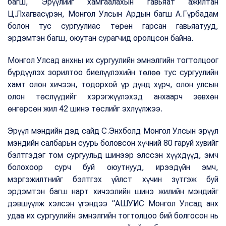
багш, Эрүүлийг хамгаалахын гавьяат ажилтан
Ц.Лхагвасүрэн, Монгол Улсын Ардын багш А.Гүрбадам
болон тус сургуулиас төрөн гарсан гавьяатууд,
эрдэмтэн багш, оюутан сурагчид оролцсон байна.
Монгол Улсад анхны их сургуулийн эмнэлгийн тогтолцоог
бүрдүүлэх зорилтоо биелүүлэхийн төлөө тус сургуулийн
хамт олон хичээн, тодорхой үр дүнд хүрч, олон улсын
олон төслүүдийг хэрэгжүүлэхэд анхаарч зөвхөн
өнгөрсөн жил 42 шинэ төслийг эхлүүлжээ.
Эрүүл мэндийн дэд сайд С.Энхболд Монгол Улсын эрүүл
мэндийн салбарын суурь боловсон хүчний 80 гаруй хувийг
бэлтгэдэг том сургуульд шинээр элссэн хүүхдүүд, эмч
болохоор сурч буй оюутнууд, ирээдүйн эмч,
мэргэжилтнийг бэлтгэх үйлст хүчин зүтгэж буй
эрдэмтэн багш нарт хичээлийн шинэ жилийн мэндийг
дэвшүүлж хэлсэн үгэндээ “АШУҮИС Монгол Улсад анх
удаа их сургуулийн эмнэлгийн тогтолцоо бий болгосон нь