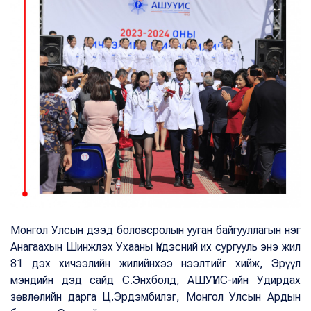
Монгол Улсын дээд боловсролын ууган байгууллагын нэг
Анагаахын Шинжлэх Ухааны Үндэсний их сургууль энэ жил
81 дэх хичээлийн жилийнхээ нээлтийг хийж, Эрүүл
мэндийн дэд сайд С.Энхболд, АШУҮИС-ийн Удирдах
зөвлөлийн дарга Ц.Эрдэмбилэг, Монгол Улсын Ардын