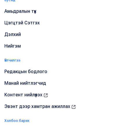
Бусад
Амьдралын түүх
Цэгцтэй Сэтгэх
Дэлхий
Нийгэм
Үйлчилгээ
Редакцын бодлого
Манай нийтлэгчид
Контент нийлүүлэх
Эвэнт дээр хамтран ажиллах
Холбоо барих