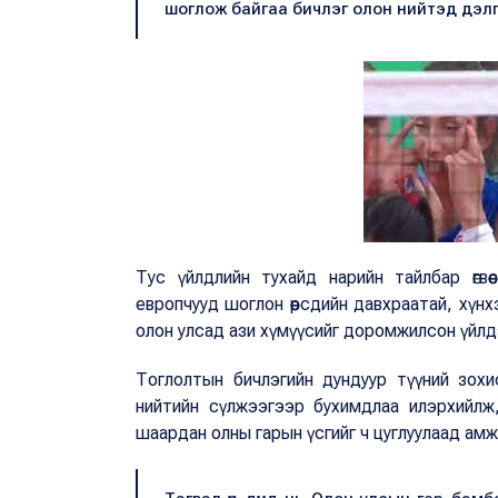
шоглож байгаа бичлэг олон нийтэд дэл
Тус үйлдлийн тухайд нарийн тайлбар өгвө
европчууд шоглон өөрсдийн давхраатай, хүнх
олон улсад ази хүмүүсийг доромжилсон үйлд
Тоглолтын бичлэгийн дундуур түүний зохи
нийтийн сүлжээгээр бухимдлаа илэрхийлж,
шаардан олны гарын үсгийг ч цуглуулаад ам