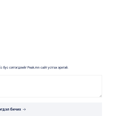
с бус сэтгэгдлийг Peak.mn сайт устгах эрхтэй.
эгдэл бичих