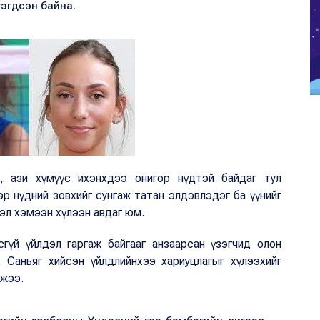
гэгдсэн байна.
өс, ази хүмүүс ихэнхдээ онигор нүдтэй байдаг тул
эр нүдний зовхийг сунгаж татан элдэвлэдэг ба үүнийг
эл хэмээн хүлээн авдаг юм.
сгүй үйлдэл гаргаж байгааг анзаарсан үзэгчид олон
 Саньяг хийсэн үйлдлийнхээ хариуцлагыг хүлээхийг
жжээ.