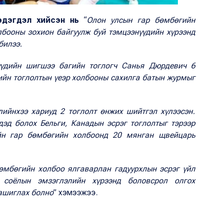
эдэгдэл хийсэн нь
“
Олон улсын гар бөмбөгийн
лбооны зохион байгуулж буй тэмцээнүүдийн хүрээнд
 билээ.
үүдийн шигшээ багийн тоглогч Санья Дюрдевич 6
ийн тоглолтын үеэр холбооны сахилга батын журмыг
лийнхээ хариуд 2 тоглолт өнжих шийтгэл хүлээсэн.
дэд болох Бельги, Канадын эсрэг тоглолтыг тэрээр
ийн гар бөмбөгийн холбоонд 20 мянган щвейцарь
бөмбөгийн холбоо ялгаварлан гадуурхлын эсрэг үйл
л соёлын эмзэглэлийн хүрээнд боловсрол олгох
 ашиглах болно
” хэмээжээ.