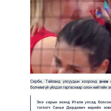
Серби, Тайланд улсуудын хооронд өрнөсөн
болчимгүй үйлдэл гаргаснаар олон нийтийн эг
Энэ сарын эхэнд Итали улсад болсон
тоглогч Санья Дюрдевич өөрийн зовх