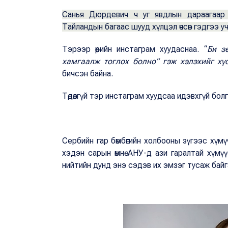
Санья Дюрдевич ч уг явдлын дараагаар ал
Тайландын багаас шууд хүлцэл өчсөн гэдгээ у
Тэрээр өөрийн инстаграм хуудаснаа. “
Би з
хамгаалж тоглох болно” гэж хэлэхийг хүс
бичсэн байна.
Төдөлгүй тэр инстаграм хуудсаа идэвхгүй бол
Сербийн гар бөмбөгийн холбооны зүгээс хүмү
хэдэн сарын өмнө АНУ-д ази гаралтай хүмү
нийтийн дунд энэ сэдэв их эмзэг тусаж байг