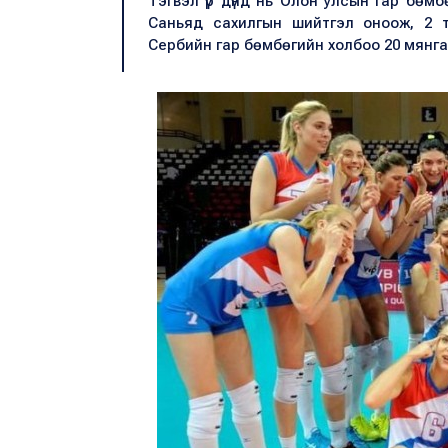
Тэгвэл үр дүнд нь Олон улсын гар бөм
Саньяд сахилгын шийтгэл оноож, 2 т
Сербийн гар бөмбөгийн холбоо 20 мянга