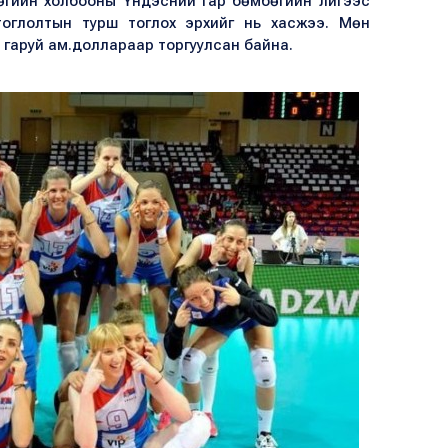
бөгийн холбооны Үндэсний гар бөмбөгийн лигээс
оглолтын турш тоглох эрхийг нь хасжээ. Мөн
 гаруй ам.доллараар торгуулсан байна.