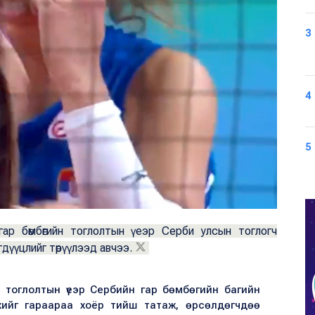
3
4
5
 гар бөмбөгийн тоглолтын үеэр Серби улсын тоглогч
дүүцлийг төрүүлээд авчээ.
 тоглолтын үеэр Сербийн гар бөмбөгийн багийн
ийг гараараа хоёр тийш татаж, өрсөлдөгчдөө