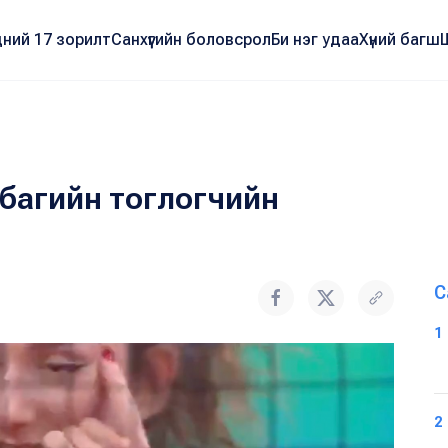
ний 17 зорилт
Санхүүгийн боловсрол
Би нэг удаа
Хүний багш
 багийн тоглогчийн
С
1
2