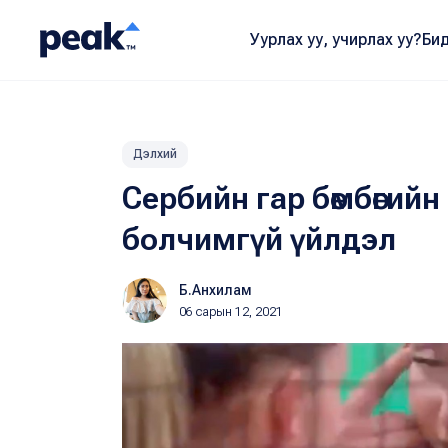
Уурлах уу, учирлах уу?
Бид
Дэлхий
Сербийн гар бөмбөгийн
болчимгүй үйлдэл
Б.Анхилам
06 сарын 12, 2021