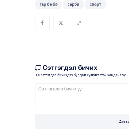
гар бөмбөг
серби
спорт
Сэтгэгдэл бичих
Та сэтгэгдэл бичихдээ бусдад хүндэтгэлтэй хандана уу. Ё
Сэтг