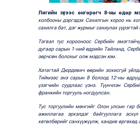
Лигийн зүгээс өнгөрөгч 8-ны өдөр м
холбооны дэргэдэх Сахилгын хороо нь хо
сахилга бат, дэг журмыг сахиулах үүрэгтэй
Тэгвэл тус хорооноос Сербийн эмэгтэйч
дугаар сарын 1-ний өдрийн Тайланд, Серб
зөрчсөн болохыг олж мэдсэн юм.
Хатагтай Дюрдевич өөрийн зохисгүй үйлд
Тиймээс энэ сарын 8 болоод 12-ны өдрүү
үзэгчийн суудлаас үзнэ. Түүнчлэн Серб
франкийн торгууль ногдуулсан.
Тус торгуулийн мөнгийг Олон улсын гар 
ажиллагаа эрхэлдэг байгууллага эсхү
хөтөлбөрийг санхүүжүүлж, хандив өргөхөд