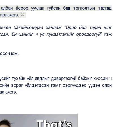
бан ёсоор уучлал гуйсан бөгөөд тоглолтын төгсгөлд
чирлажээ.
өвхөн багийнхандаа хандаж “Одоо бид тэдэн шиг
сэн. Би хэнийг ч үл хүндэтгэхийг оролдоогүй
” гэж
госон юм.
үсийг тухайн үйл явдлыг дэвэргэхгүй байхыг хүссэн ч
үсийн эсрэг үйлдэгдсэн гэмт хэргүүдээс үүдэн олон
аа ажээ.