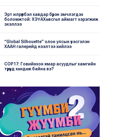
Эрт илрүүлбэл хавдар бүрэн эмчлэгдэх
боломжтой: ХЭҮА​Хөвсгөл аймагт хэрэгжиж
эхэллээ
“Global Silhouette” олон улсын үзэсгэлэн
ХААН галерейд нээлтээ хийлээ
COP17: Говийнхон ямар асуудлыг хамгийн
түрүүнд хөндөж байна вэ?