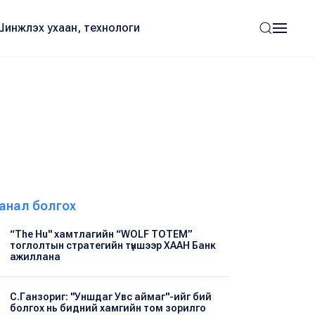
Шинжлэх ухаан, технологи
анал болгох
“The Hu" хамтлагийн “WOLF TOTEM”
тоглолтын стратегийн түншээр ХААН Банк
ажиллана
С.Ганзориг: "Уншдаг Увс аймаг"-ийг бий
болгох нь бидний хамгийн том зорилго