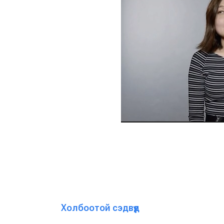
Холбоотой сэдвүүд