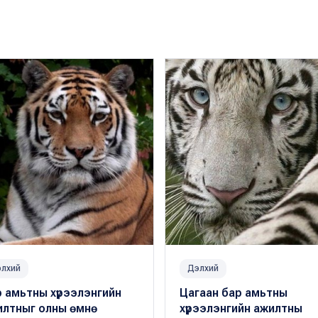
лхий
Дэлхий
 амьтны хүрээлэнгийн
Цагаан бар амьтны
илтныг олны өмнө
хүрээлэнгийн ажилтны