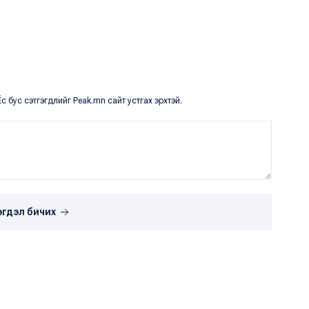
с бус сэтгэгдлийг Peak.mn сайт устгах эрхтэй.
эгдэл бичих