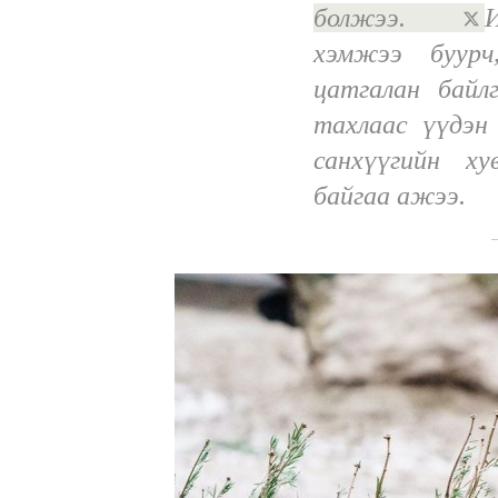
болжээ.
хэмжээ буурч
цатгалан байл
тахлаас үүдэн
санхүүгийн ху
байгаа ажээ.