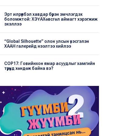
Эрт илрүүлбэл хавдар бүрэн эмчлэгдэх
боломжтой: ХЭҮА​Хөвсгөл аймагт хэрэгжиж
эхэллээ
“Global Silhouette” олон улсын үзэсгэлэн
ХААН галерейд нээлтээ хийлээ
COP17: Говийнхон ямар асуудлыг хамгийн
түрүүнд хөндөж байна вэ?