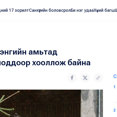
ний 17 зорилт
Санхүүгийн боловсрол
Би нэг удаа
Хүний багш
лэнгийн амьтад
 моддоор хооллож байна
С
1
2