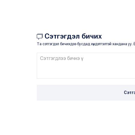
Сэтгэгдэл бичих
Та сэтгэгдэл бичихдээ бусдад хүндэтгэлтэй хандана уу. Ё
Сэтг