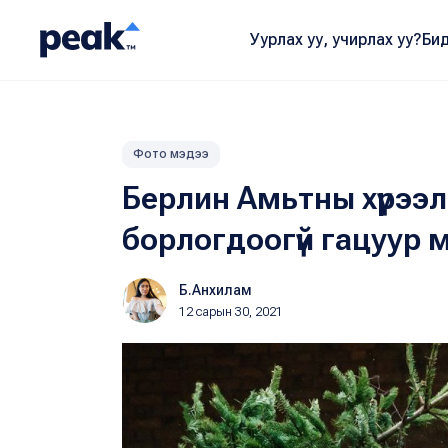
Уурлах уу, учирлах уу?
Бид
Фото мэдээ
Берлин Амьтны хүрээ
борлогдоогүй гацуур
Б.Анхилам
12 сарын 30, 2021