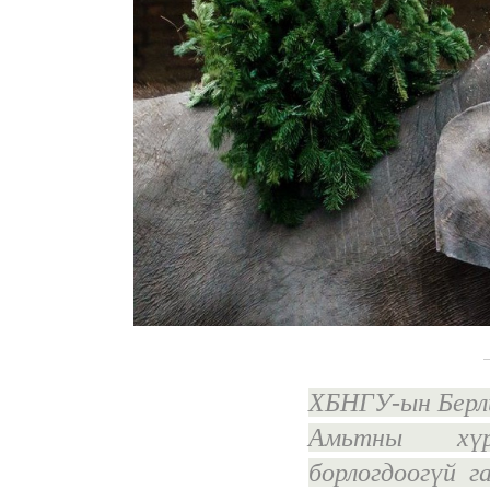
ХБНГУ-ын Берли
Амьтны хүр
борлогдоогүй г