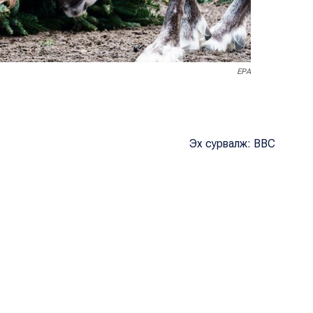
EPA
Эх сурвалж: BBC