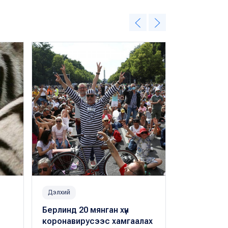
Дэлхий
Дэлхий
Берлинд 20 мянган хүн
Берлиний 
коронавирусээс хамгаалах
өдөр нь тү