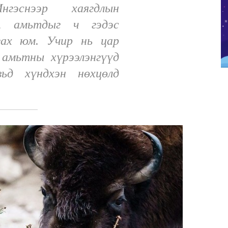
Ингэснээр хаягдлын
, амьтдыг ч гэдэс
гах юм. Учир нь цар
 амьтны хүрээлэнгүүд
вьд хүндхэн нөхцөлд