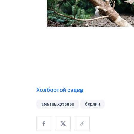
Холбоотой сэдвүүд
амьтныхүрээлэн
берлин