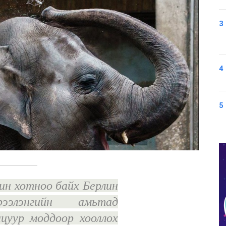
3
4
5
н хотноо байх Берлин
ээлэнгийн амьтад
ацуур моддоор хооллох