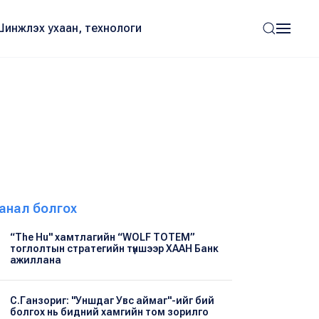
Шинжлэх ухаан, технологи
анал болгох
“The Hu" хамтлагийн “WOLF TOTEM”
тоглолтын стратегийн түншээр ХААН Банк
ажиллана
С.Ганзориг: "Уншдаг Увс аймаг"-ийг бий
болгох нь бидний хамгийн том зорилго