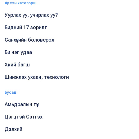
Үндсэн категори
Уурлах уу, учирлах уу?
Бидний 17 зорилт
Санхүүгийн боловсрол
Би нэг удаа
Хүний багш
Шинжлэх ухаан, технологи
Бусад
Амьдралын түүх
Цэгцтэй Сэтгэх
Дэлхий