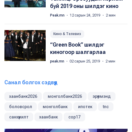
буй 2019 оны шилдэг кино
Peak.mn
・ 12 сарын 24, 2019 ・ 2 мин
Кино & Телевиз
“Green Book” шилдэг
киногоор шалгарлаа
peak.mn
・ 02 сарын 25, 2019 ・ 2 мин
Санал болгох сэдвүүд
хаанбанк2026
монголбанк2026
эрүүлмэнд
боловсрол
монголбанк
ипотек
tnc
санхүүжилт
хаанбанк
cop17