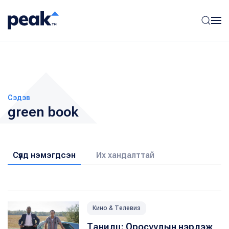
Сэдэв
green book
Сүүлд нэмэгдсэн
Их хандалттай
Кино & Телевиз
Танилц: Оросуудын нэрлэж