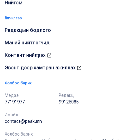
Нийгэм
Үйлчилгээ
Редакцын бодлого
Манай нийтлэгчид
Контент нийлүүлэх
Эвэнт дээр хамтран ажиллах
Холбоо барих
Мэдээ
Редакц
77191977
99126085
Имэйл
contact@peak.mn
Холбоо барих