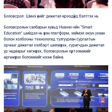
Боловсрол: Шинэ үеийг дижитал ирээдүйд бэлтгэх нь
Боловсролын салбарын хувьд Huawei-ийн “Smart
Education” шийдэл нь үүлэн платформ, хиймэл оюун ухаан
болон холбооны технологид тулгуурлан сургалтын
орчныг дижитал хэлбэрт шилжүүлэх, сурагчдын дижитал
ур чадварыг хөгжүүлэх, боловсролын хүртээмжийг
өргөжүүлэх боломжийг нээж байна.