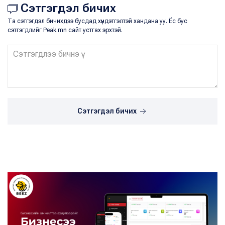
Сэтгэгдэл бичих
Та сэтгэгдэл бичихдээ бусдад хүндэтгэлтэй хандана уу. Ёс бус
сэтгэгдлийг Peak.mn сайт устгах эрхтэй.
Сэтгэгдэл бичих