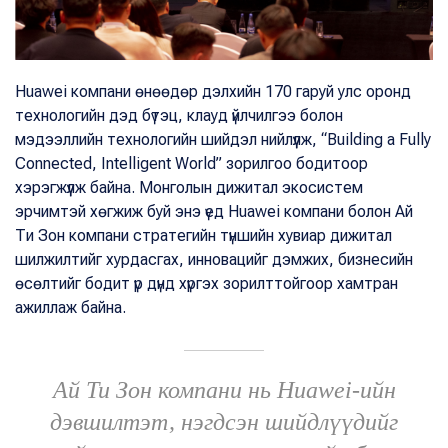
Huawei компани өнөөдөр дэлхийн 170 гаруй улс оронд
технологийн дэд бүтэц, клауд үйлчилгээ болон
мэдээллийн технологийн шийдэл нийлүүлж, “Building a Fully
Connected, Intelligent World” зорилгоо бодитоор
хэрэгжүүлж байна. Монголын дижитал экосистем
эрчимтэй хөгжиж буй энэ үед Huawei компани болон Ай
Ти Зон компани стратегийн түншийн хувиар дижитал
шилжилтийг хурдасгах, инновацийг дэмжих, бизнесийн
өсөлтийг бодит үр дүнд хүргэх зорилттойгоор хамтран
ажиллаж байна.
Ай Ти Зон компани нь Huawei-ийн
дэвшилтэт, нэгдсэн шийдлүүдийг