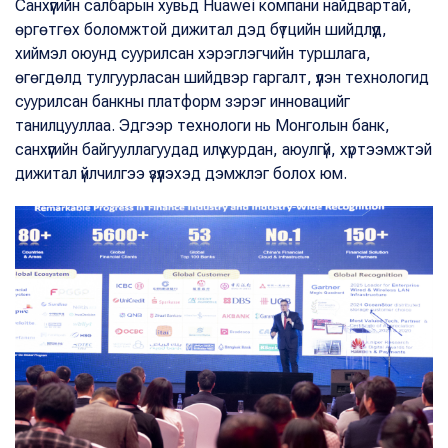
Санхүүгийн салбарын хувьд Huawei компани найдвартай,
өргөтгөх боломжтой дижитал дэд бүтцийн шийдлүүд,
хиймэл оюунд суурилсан хэрэглэгчийн туршлага,
өгөгдөлд тулгуурласан шийдвэр гаргалт, үүлэн технологид
суурилсан банкны платформ зэрэг инновацийг
танилцууллаа. Эдгээр технологи нь Монголын банк,
санхүүгийн байгууллагуудад илүү хурдан, аюулгүй, хүртээмжтэй
дижитал үйлчилгээ үзүүлэхэд дэмжлэг болох юм.