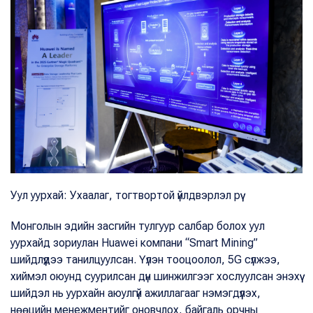
Уул уурхай: Ухаалаг, тогтвортой үйлдвэрлэл рүү
Монголын эдийн засгийн тулгуур салбар болох уул
уурхайд зориулан Huawei компани “Smart Mining”
шийдлүүдээ танилцуулсан. Үүлэн тооцоолол, 5G сүлжээ,
хиймэл оюунд суурилсан дүн шинжилгээг хослуулсан энэхүү
шийдэл нь уурхайн аюулгүй ажиллагааг нэмэгдүүлэх,
нөөцийн менежментийг оновчлох, байгаль орчны