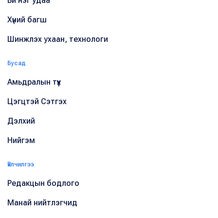
Би нэг удаа
Хүний багш
Шинжлэх ухаан, технологи
Бусад
Амьдралын түүх
Цэгцтэй Сэтгэх
Дэлхий
Нийгэм
Үйлчилгээ
Редакцын бодлого
Манай нийтлэгчид