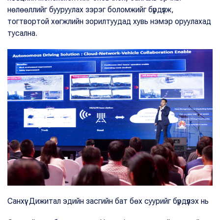
нөлөөллийг бууруулах зэрэг боломжийг бүрдүүлж,
тогтвортой хөгжлийн зорилтуудад хувь нэмэр оруулахад
тусална.
Санхүү: Дижитал эдийн засгийн бат бөх суурийг бүрдүүлэх нь