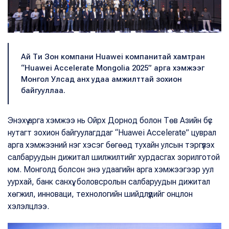
Ай Ти Зон компани Huawei компанитай хамтран
“Huawei Accelerate Mongolia 2025” арга хэмжээг
Монгол Улсад анх удаа амжилттай зохион
байгууллаа.
Энэхүү арга хэмжээ нь Ойрх Дорнод болон Төв Азийн бүс
нутагт зохион байгуулагддаг “Huawei Accelerate” цуврал
арга хэмжээний нэг хэсэг бөгөөд тухайн улсын тэргүүлэх
салбаруудын дижитал шилжилтийг хурдасгах зорилготой
юм. Монголд болсон энэ удаагийн арга хэмжээгээр уул
уурхай, банк санхүү, боловсролын салбаруудын дижитал
хөгжил, инноваци, технологийн шийдлүүдийг онцлон
хэлэлцлээ.