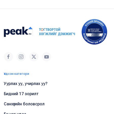
Үндсэн категори
Уурлах уу, учирлах уу?
Бидний 17 зорилт
Санхүүгийн боловсрол