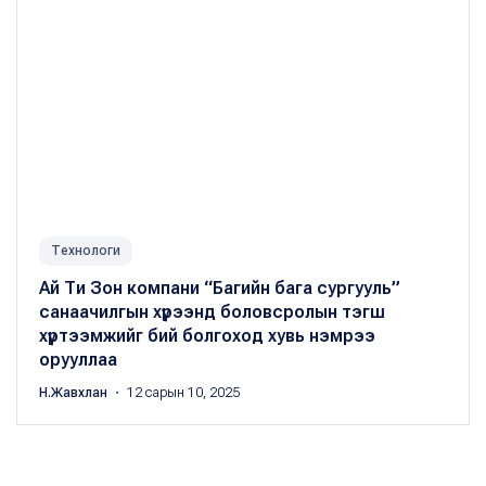
Технологи
Ай Ти Зон компани “Багийн бага сургууль”
санаачилгын хүрээнд боловсролын тэгш
хүртээмжийг бий болгоход хувь нэмрээ
орууллаа
Н.Жавхлан
・ 12 сарын 10, 2025