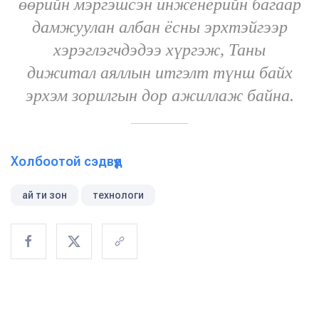
өөрийн мэргэшсэн инженерийн багаар
дамжуулан албан ёсны эрхтэйгээр
хэрэглэгчдэдээ хүргэж, Таны
дижитал аяллын итгэлт түнш байх
эрхэм зорилгын дор ажиллаж байна.
Холбоотой сэдвүүд
ай ти зон
технологи